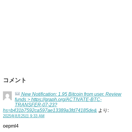
コメント
New Notification: 1.95 Bitcoin from user. Review
funds > https://graph.org/ACTIVATE-BTC-
TRANSFER-07-23?
hs=b431b7592ca597ae13389a3fd74185de&
より:
2025年8月25日 9:33 AM
oepml4