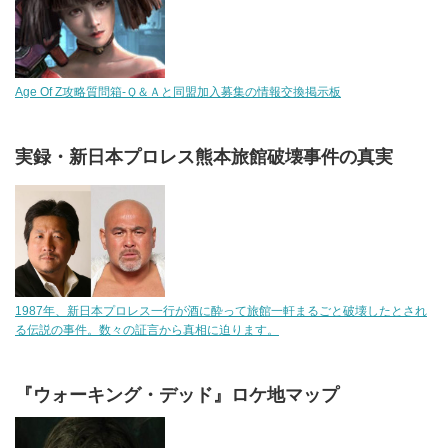
Age Of Z攻略質問箱-Ｑ＆Ａと同盟加入募集の情報交換掲示板
実録・新日本プロレス熊本旅館破壊事件の真実
1987年、新日本プロレス一行が酒に酔って旅館一軒まるごと破壊したとされ
る伝説の事件。数々の証言から真相に迫ります。
『ウォーキング・デッド』ロケ地マップ