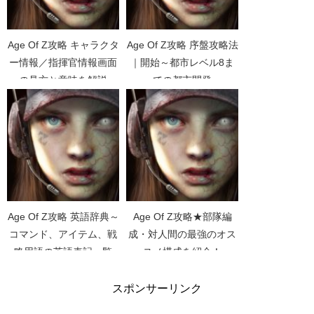
Age Of Z攻略 キャラクタ
Age Of Z攻略 序盤攻略法
ー情報／指揮官情報画面
｜開始～都市レベル8ま
の見方と意味を解説
での都市開発
Age Of Z攻略 英語辞典～
Age Of Z攻略★部隊編
コマンド、アイテム、戦
成・対人間の最強のオス
略用語の英語表記一覧
スメ構成を紹介！
スポンサーリンク