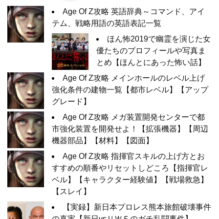
Age Of Z攻略 英語辞典～コマンド、アイ
テム、戦略用語の英語表記一覧
ほん怖2019で幽霊を演じた女
優たちのプロフィールや写真ま
とめ【ほんとにあった怖い話】
Age Of Z攻略 メインホールのレベル上げ
強化条件の建物一覧【都市レベル】【アップ
グレード】
Age Of Z攻略 メガ装置開発センターで都
市強化装置を開発せよ！【拡張機器】【周辺
機器部品】【材料】【図面】
Age Of Z攻略 指揮官スキルの上げ方とお
すすめの順番やリセットしどころ【指揮官レ
ベル】【キャラクター経験値】【戦場救急】
【スレイ】
【実録】新日本プロレス熊本旅館破壊事件
の真実【新日vsＵＷＦのガチ乱闘事件】