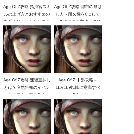
Age Of Z攻略 指揮官スキ
Age Of Z攻略 都市の飛ば
ルの上げ方とおすすめの
し方～耐久性を0にして
順番やリセットしどころ
一斉清掃する方法は燃焼
【指揮官レベル】【キャ
時間がカギ
ラクター経験値】【戦場
救急】【スレイ】
Age Of Z攻略 連盟宝探し
Age Of Z 中盤攻略～
とは？突然告知のイベン
LEVEL9以降に意識すべ
ト内容を大胆予想！
き点やコツ