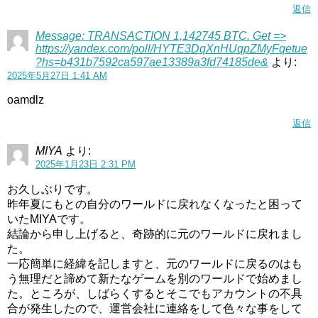
返信
Message: TRANSACTION 1,142745 BTC. Get =>
https://yandex.com/poll/HYTE3DqXnHUqpZMyFqetue
?hs=b431b7592ca597ae13389a3fd74185de&
より:
2025年5月27日 1:41 AM
oamdlz
返信
MIYA
より:
2025年1月23日 2:31 PM
お久しぶりです。
昨年夏にもとの自分のワールドに戻れなくなったと困って
いたMIYAです。
結論から申し上げると、奇跡的に元のワールドに戻れまし
た。
一応簡単に経緯を記しますと、元のワールドに戻るのはも
う無理だと諦めて新たなゲームを別のワールドで始めまし
た。ところが、しばらくするとそこでもアカウントの不具
合が発生したので、運営会社に連絡をして色々な事をして