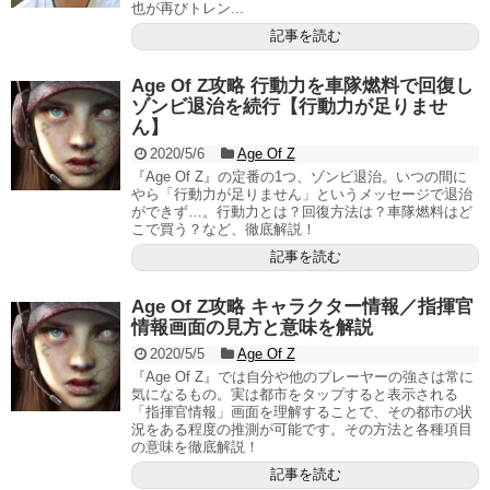
也が再びトレン...
記事を読む
Age Of Z攻略 行動力を車隊燃料で回復し
ゾンビ退治を続行【行動力が足りませ
ん】
2020/5/6
Age Of Z
『Age Of Z』の定番の1つ、ゾンビ退治。いつの間に
やら「行動力が足りません」というメッセージで退治
ができず…。行動力とは？回復方法は？車隊燃料はど
こで買う？など、徹底解説！
記事を読む
Age Of Z攻略 キャラクター情報／指揮官
情報画面の見方と意味を解説
2020/5/5
Age Of Z
『Age Of Z』では自分や他のプレーヤーの強さは常に
気になるもの。実は都市をタップすると表示される
「指揮官情報」画面を理解することで、その都市の状
況をある程度の推測が可能です。その方法と各種項目
の意味を徹底解説！
記事を読む