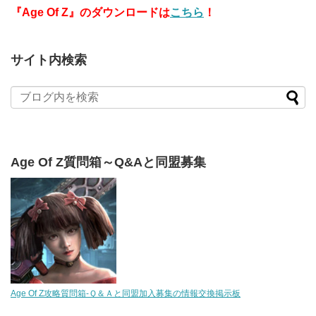
『Age Of Z』のダウンロードは
こちら
！
サイト内検索
Age Of Z質問箱～Q&Aと同盟募集
Age Of Z攻略質問箱-Ｑ＆Ａと同盟加入募集の情報交換掲示板