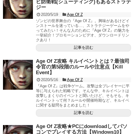
ビ防衛戦(シューティング)もあるストラテ
ジー
2020/5/19
Age Of Z
ゾンビの世界舞台の『Age Of Z』。興味があるけどイ
ンストールを迷っている…、ストラテジーゲームをや
ってみたい！そんな人のために『Age Of Z』の魅力を
一挙紹介！プロモーションビデオ、ダウンロードリン
クあり！
記事を読む
Age Of Z攻略 キルイベントとは？最強司
令官の第5段階のルールや注意点【Kill
Event】
2020/5/16
Age Of Z
『Age Of Z』は戦争ゲーム。攻撃は全プレイヤーに平
等に与えられた戦略です。そんな中、キルイベントは
攻撃しまくりのイベントと聞いたけど、そもそも、キ
ルイベントって何？ルールや開催時期など、キルイベ
に関する疑問をまとめました！
記事を読む
Age Of Z攻略★PCにdownloadしてパソ
コンでプレイする方法【Windows10】