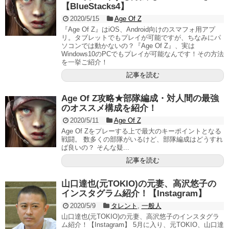
【BlueStacks4】
2020/5/15
Age Of Z
『Age Of Z』はiOS、Android向けのスマフォ用アプ
リ。タブレットでもプレイが可能ですが、ちなみにパ
ソコンでは動かないの？『Age Of Z』、実は
Windows10のPCでもプレイが可能なんです！その方法
を一挙ご紹介！
記事を読む
Age Of Z攻略★部隊編成・対人間の最強
のオススメ構成を紹介！
2020/5/11
Age Of Z
Age Of Zをプレーする上で最大のキーポイントとなる
戦闘。 数多くの部隊がいるけど、部隊編成はどうすれ
ば良いの？ そんな疑...
記事を読む
山口達也(元TOKIO)の元妻、高沢悠子の
インスタグラム紹介！【Instagram】
2020/5/9
タレント
,
一般人
山口達也(元TOKIO)の元妻、高沢悠子のインスタグラ
ム紹介！【Instagram】 5月に入り、元TOKIO、山口達