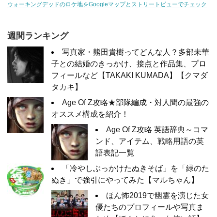
ウォーキングデッドのロケ地をGoogleマップとストリートビューでチェック
週間ランキング
写真家・熊田貴樹ってどんな人？多部未華
子との結婚のきっかけ、接点と作品集、プロ
フィールなど【TAKAKI KUMADA】【クマダ
タカキ】
Age Of Z攻略★部隊編成・対人間の最強の
オススメ構成を紹介！
Age Of Z攻略 英語辞典～コマ
ンド、アイテム、戦略用語の英
語表記一覧
「冷やしぶっかけたぬきそば」を「緑のた
ぬき」で強引にやってみた【マルちゃん】
ほん怖2019で幽霊を演じた女
優たちのプロフィールや写真ま