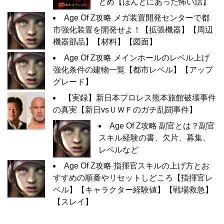
とめ【ほんとにあった怖い話】
Age Of Z攻略 メガ装置開発センターで都
市強化装置を開発せよ！【拡張機器】【周辺
機器部品】【材料】【図面】
Age Of Z攻略 メインホールのレベル上げ
強化条件の建物一覧【都市レベル】【アップ
グレード】
【実録】新日本プロレス熊本旅館破壊事件
の真実【新日vsＵＷＦのガチ乱闘事件】
Age Of Z攻略 副官とは？副官
スキル経験の書、欠片、募集、
レベルなど
Age Of Z攻略 指揮官スキルの上げ方とお
すすめの順番やリセットしどころ【指揮官レ
ベル】【キャラクター経験値】【戦場救急】
【スレイ】