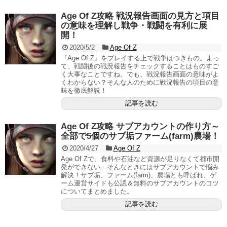
Age Of Z攻略 戦況報告画面の見方と項目
の意味を理解し戦争・戦闘を有利に展
開！
2020/5/2
Age Of Z
『Age Of Z』をプレイする上で戦争はつきもの。よっ
て、戦闘後の戦況報告をチェックすることはものすご
く大事なことですね。でも、戦況報告画面の意味がよ
くわからない？そんな人のために戦況報告の項目の意
味を徹底解説！
記事を読む
Age Of Z攻略 サブアカウントの作り方～
全部で5個のサブ垢ファーム(farm)農場！
2020/4/27
Age Of Z
Age Of Zで、食料や石油など資源が足りなくて都市開
発ができない…そんなときにはサブアカウントで悩み
解決！サブ垢、ファーム(farm)、農場とも呼ばれ、ゲ
ーム運営サイドも公認＆無料のサブアカウントのコツ
についてまとめました。
記事を読む