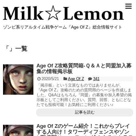
ゾンビ系リアルタイム戦争ゲーム『Age Of Z』総合情報サイト
「
」
一覧
Age Of Z攻略質問箱-Ｑ＆Ａと同盟加入募
集の情報掲示板
2020/5/21
Age Of Z
341
「掲示板」という立派なものではありませんが、
『Age Of Z』攻略のための質問用のページを作成しま
した。Q&Aはもちろん『同盟』の募集や加入希望の掲
示板としてご利用ください。質問、回答、ともにどな
たでも投稿可能！お気軽にご利用ください♪
記事を読む
Age Of Zのゲーム紹介！これからプレイ
する人向け！タワーディフェンスやゾン