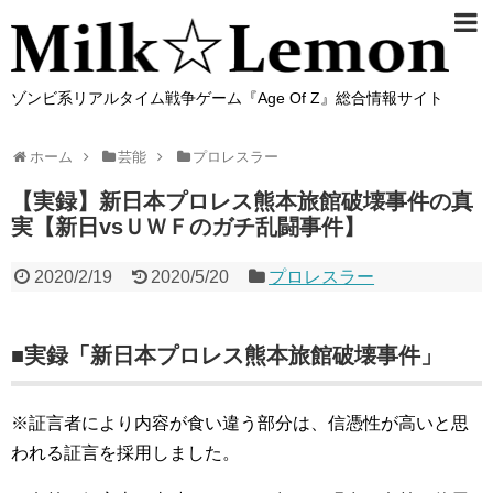
ゾンビ系リアルタイム戦争ゲーム『Age Of Z』総合情報サイト
ホーム
芸能
プロレスラー
【実録】新日本プロレス熊本旅館破壊事件の真
実【新日vsＵＷＦのガチ乱闘事件】
2020/2/19
2020/5/20
プロレスラー
■実録「新日本プロレス熊本旅館破壊事件」
※証言者により内容が食い違う部分は、信憑性が高いと思
われる証言を採用しました。