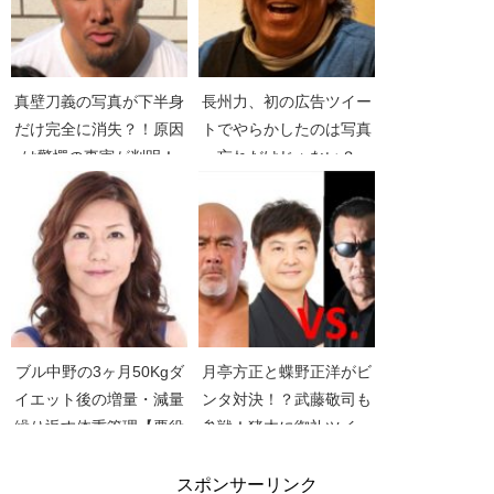
真壁刀義の写真が下半身
長州力、初の広告ツイー
だけ完全に消失？！原因
トでやらかしたのは写真
は驚愕の事実が判明！
忘れだけじゃない？
【スッキリ】
【Twitter】【ハッシュタ
グ】【GATSBY】【ギャ
ツビー】
ブル中野の3ヶ月50Kgダ
月亭方正と蝶野正洋がビ
イエット後の増量・減量
ンタ対決！？武藤敬司も
繰り返す体重管理【悪役
参戦！猪木に御礼ツイー
プロレスラー】【有吉反
ト【ガキ使】【笑っては
省会】
いけないシリーズ】【プ
スポンサーリンク