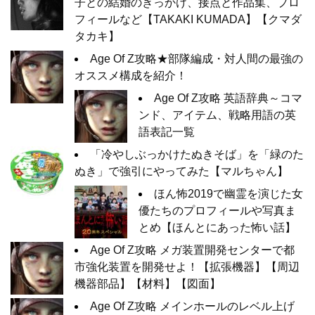
子との結婚のきっかけ、接点と作品集、プロ
フィールなど【TAKAKI KUMADA】【クマダ
タカキ】
Age Of Z攻略★部隊編成・対人間の最強の
オススメ構成を紹介！
Age Of Z攻略 英語辞典～コマ
ンド、アイテム、戦略用語の英
語表記一覧
「冷やしぶっかけたぬきそば」を「緑のた
ぬき」で強引にやってみた【マルちゃん】
ほん怖2019で幽霊を演じた女
優たちのプロフィールや写真ま
とめ【ほんとにあった怖い話】
Age Of Z攻略 メガ装置開発センターで都
市強化装置を開発せよ！【拡張機器】【周辺
機器部品】【材料】【図面】
Age Of Z攻略 メインホールのレベル上げ