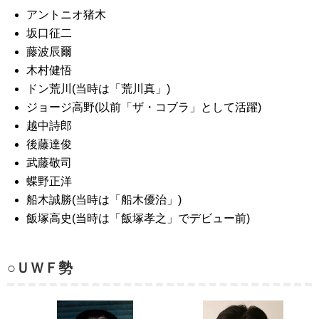
アントニオ猪木
坂口征二
藤波辰爾
木村健悟
ドン荒川(当時は「荒川真」)
ジョージ高野(以前「ザ・コブラ」として活躍)
越中詩郎
後藤達俊
武藤敬司
蝶野正洋
船木誠勝(当時は「船木優治」)
飯塚高史(当時は「飯塚孝之」でデビュー前)
○ＵＷＦ勢