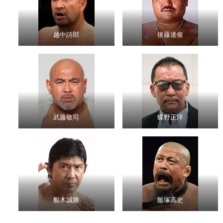
越中詩郎
後藤達俊
武藤敬司
蝶野正洋
船木誠勝
飯塚高史