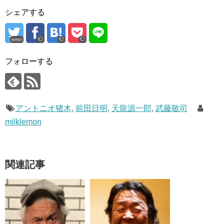
シェアする
error
フォローする
アントニオ猪木
,
前田日明
,
天龍源一郎
,
武藤敬司
milklemon
関連記事