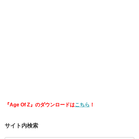
ロレスリングマスター
ズ】
『Age Of Z』のダウンロードは
こちら
！
サイト内検索