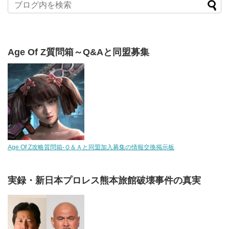
Age Of Z質問箱～Q&Aと同盟募集
Age Of Z攻略質問箱-Ｑ＆Ａと同盟加入募集の情報交換掲示板
実録・新日本プロレス熊本旅館破壊事件の真実