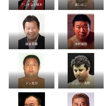
アントニオ猪木
坂口征二
藤波辰爾
木村健悟
ドン荒川
ジョージ高野