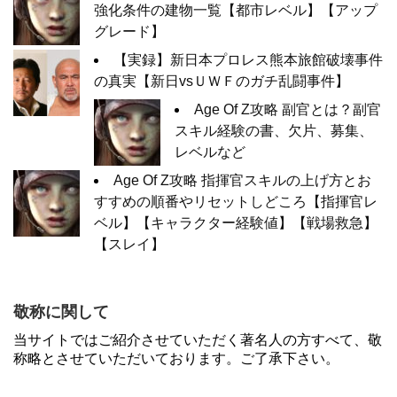
強化条件の建物一覧【都市レベル】【アップ
グレード】
【実録】新日本プロレス熊本旅館破壊事件
の真実【新日vsＵＷＦのガチ乱闘事件】
Age Of Z攻略 副官とは？副官
スキル経験の書、欠片、募集、
レベルなど
Age Of Z攻略 指揮官スキルの上げ方とお
すすめの順番やリセットしどころ【指揮官レ
ベル】【キャラクター経験値】【戦場救急】
【スレイ】
敬称に関して
当サイトではご紹介させていただく著名人の方すべて、敬
称略とさせていただいております。ご了承下さい。