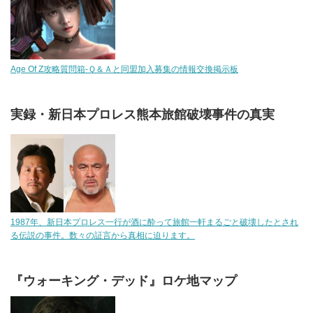
Age Of Z攻略質問箱-Ｑ＆Ａと同盟加入募集の情報交換掲示板
実録・新日本プロレス熊本旅館破壊事件の真実
1987年、新日本プロレス一行が酒に酔って旅館一軒まるごと破壊したとされ
る伝説の事件。数々の証言から真相に迫ります。
『ウォーキング・デッド』ロケ地マップ