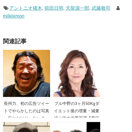
アントニオ猪木
,
前田日明
,
天龍源一郎
,
武藤敬司
milklemon
関連記事
長州力、初の広告ツイー
ブル中野の3ヶ月50Kgダ
トでやらかしたのは写真
イエット後の増量・減量
忘れだけじゃない？
繰り返す体重管理【悪役
【Twitter】【ハッシュタ
プロレスラー】【有吉反