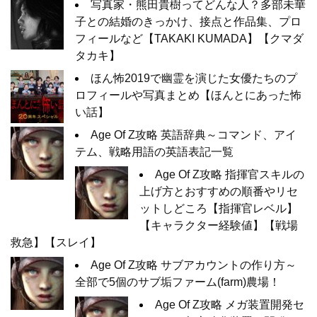
写真家・熊田貴樹ってどんな人？多部未華
子との結婚のきっかけ、接点と作品集、プロ
フィールなど【TAKAKI KUMADA】【クマダ
タカキ】
ほん怖2019で幽霊を演じた女優たちのプ
ロフィールや写真まとめ【ほんとにあった怖
い話】
Age Of Z攻略 英語辞典～コマンド、アイ
テム、戦略用語の英語表記一覧
Age Of Z攻略 指揮官スキルの
上げ方とおすすめの順番やリセ
ットしどころ【指揮官レベル】
【キャラクター経験値】【戦場
救急】【スレイ】
Age Of Z攻略 サブアカウントの作り方～
全部で5個のサブ垢ファーム(farm)農場！
Age Of Z攻略 メガ装置開発セ