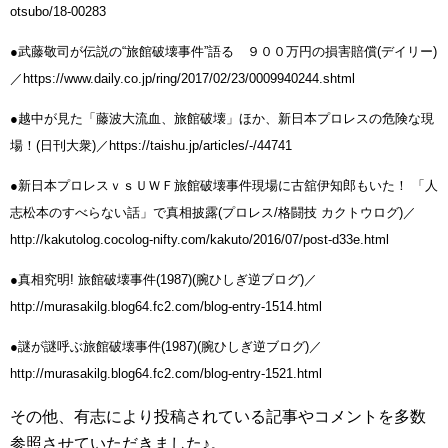
otsubo/18-00283
●武藤敬司が伝説の“旅館破壊事件”語る ９００万円の損害賠償(デイリー)
／https://www.daily.co.jp/ring/2017/02/23/0009940244.shtml
●越中が見た「藤波大流血、旅館破壊」ほか、新日本プロレスの危険な現
場！(日刊大衆)／https://taishu.jp/articles/-/44741
●新日本プロレスｖｓＵＷＦ旅館破壊事件現場に古舘伊知郎もいた！ 「人
志松本のすべらない話」で真相披露(プロレス/格闘技 カクトウログ)／
http://kakutolog.cocolog-nifty.com/kakuto/2016/07/post-d33e.html
●真相究明! 旅館破壊事件(1987)(腕ひしぎ逆ブログ)／
http://murasakilg.blog64.fc2.com/blog-entry-1514.html
●謎が謎呼ぶ旅館破壊事件(1987)(腕ひしぎ逆ブログ)／
http://murasakilg.blog64.fc2.com/blog-entry-1521.html
その他、有志により投稿されている記事やコメントを多数
参照させていただきました♪。