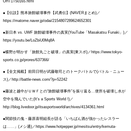
OHT1T50165.html
●【伝説】熊本旅館破壊事件【武勇伝】(NAVERまとめ)／
https://matome.naver.jp/odai/2154807289624652301
●新日本 vs. UWF 旅館破壊事件の真実(YouTube「Masakatsu Funaki」)／
https://youtu.be/LoZbiU0Mq8A
●蝶野が明かす「旅館丸ごと破壊」の真実(東スポ)／https://www.tokyo-
sports.co.jp/prores/637366/
●【全文掲載】前田日明が武藤敬司とのトークバトルで(バトル・ニュー
ス)／http://battle-news.com/?p=52242
●藤波と越中がＵＷＦとの“旅館破壊事件”を振り返る…便所を破壊し水が
空中を飛んでいた(It’s a Sports World !)／
http://blog.livedoor.jp/itsasportsworld/archives/4134361.html
●関節技の鬼・藤原喜明組長が語る「いちばん酒が強かったレスラー
は……」(メシ通)／https://www.hotpepper.jp/mesitsu/entry/kemuta-