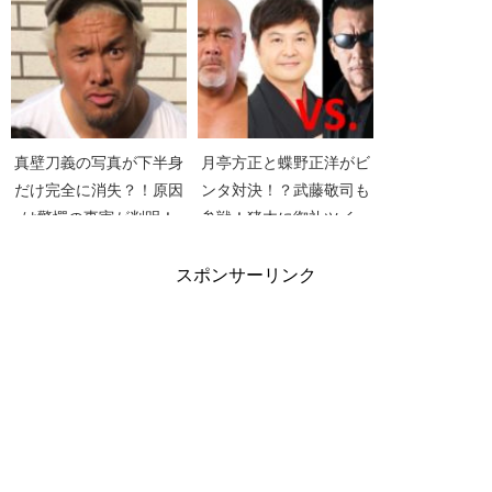
グ】【GATSBY】【ギャ
省会】
ツビー】
真壁刀義の写真が下半身
月亭方正と蝶野正洋がビ
だけ完全に消失？！原因
ンタ対決！？武藤敬司も
は驚愕の事実が判明！
参戦！猪木に御礼ツイー
【スッキリ】
ト【ガキ使】【笑っては
いけないシリーズ】【プ
スポンサーリンク
ロレスリングマスター
ズ】