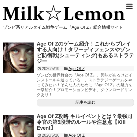
ゾンビ系リアルタイム戦争ゲーム『Age Of Z』総合情報サイト
Age Of Zのゲーム紹介！これからプレイ
する人向け！タワーディフェンスやゾン
ビ防衛戦(シューティング)もあるストラテ
ジー
2020/5/19
Age Of Z
ゾンビの世界舞台の『Age Of Z』。興味があるけどイ
ンストールを迷っている…、ストラテジーゲームをや
ってみたい！そんな人のために『Age Of Z』の魅力を
一挙紹介！プロモーションビデオ、ダウンロードリン
クあり！
記事を読む
Age Of Z攻略 キルイベントとは？最強司
令官の第5段階のルールや注意点【Kill
Event】
2020/5/16
Age Of Z