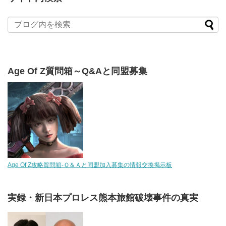
Age Of Z質問箱～Q&Aと同盟募集
Age Of Z攻略質問箱-Ｑ＆Ａと同盟加入募集の情報交換掲示板
実録・新日本プロレス熊本旅館破壊事件の真実