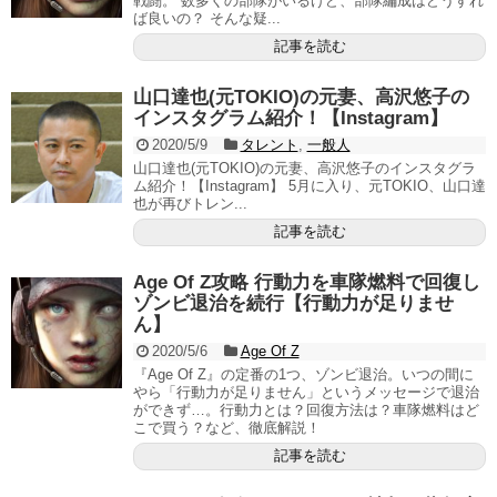
戦闘。 数多くの部隊がいるけど、部隊編成はどうすれ
ば良いの？ そんな疑...
記事を読む
山口達也(元TOKIO)の元妻、高沢悠子の
インスタグラム紹介！【Instagram】
2020/5/9
タレント
,
一般人
山口達也(元TOKIO)の元妻、高沢悠子のインスタグラ
ム紹介！【Instagram】 5月に入り、元TOKIO、山口達
也が再びトレン...
記事を読む
Age Of Z攻略 行動力を車隊燃料で回復し
ゾンビ退治を続行【行動力が足りませ
ん】
2020/5/6
Age Of Z
『Age Of Z』の定番の1つ、ゾンビ退治。いつの間に
やら「行動力が足りません」というメッセージで退治
ができず…。行動力とは？回復方法は？車隊燃料はど
こで買う？など、徹底解説！
記事を読む