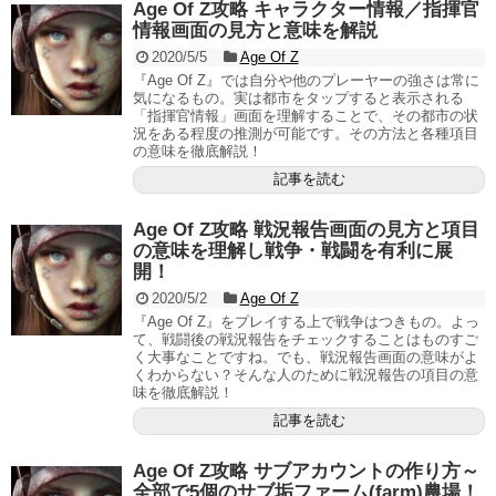
Age Of Z攻略 キャラクター情報／指揮官
情報画面の見方と意味を解説
2020/5/5
Age Of Z
『Age Of Z』では自分や他のプレーヤーの強さは常に
気になるもの。実は都市をタップすると表示される
「指揮官情報」画面を理解することで、その都市の状
況をある程度の推測が可能です。その方法と各種項目
の意味を徹底解説！
記事を読む
Age Of Z攻略 戦況報告画面の見方と項目
の意味を理解し戦争・戦闘を有利に展
開！
2020/5/2
Age Of Z
『Age Of Z』をプレイする上で戦争はつきもの。よっ
て、戦闘後の戦況報告をチェックすることはものすご
く大事なことですね。でも、戦況報告画面の意味がよ
くわからない？そんな人のために戦況報告の項目の意
味を徹底解説！
記事を読む
Age Of Z攻略 サブアカウントの作り方～
全部で5個のサブ垢ファーム(farm)農場！