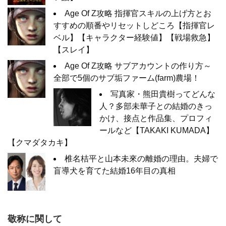
Age Of Z攻略 指揮官スキルの上げ方とお
すすめの順番やリセットしどころ【指揮官レ
ベル】【キャラクター経験値】【戦場救急】
【スレイ】
Age Of Z攻略 サブアカウントの作り方～
全部で5個のサブ垢ファーム(farm)農場！
写真家・熊田貴樹ってどんな
人？多部未華子との結婚のきっ
かけ、接点と作品集、プロフィ
ールなど【TAKAKI KUMADA】
【クマダタカキ】
椎名桔平と山本未來の離婚の理由。夫婦で
盲導犬を育てた結婚16年目の真相
敬称に関して