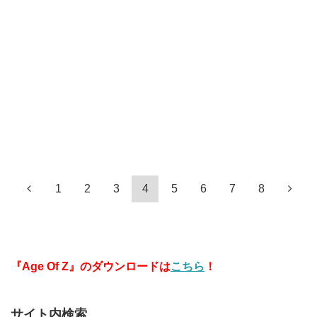
1
2
3
4
5
6
7
8
『Age Of Z』のダウンロードは
こちら
！
サイト内検索