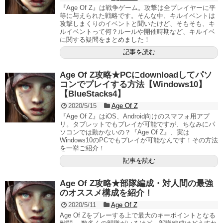
『Age Of Z』は戦争ゲーム。攻撃は全プレイヤーに平
等に与えられた戦略です。そんな中、キルイベントは
攻撃しまくりのイベントと聞いたけど、そもそも、キ
ルイベントって何？ルールや開催時期など、キルイベ
に関する疑問をまとめました！
記事を読む
Age Of Z攻略★PCにdownloadしてパソ
コンでプレイする方法【Windows10】
【BlueStacks4】
2020/5/15
Age Of Z
『Age Of Z』はiOS、Android向けのスマフォ用アプ
リ。タブレットでもプレイが可能ですが、ちなみにパ
ソコンでは動かないの？『Age Of Z』、実は
Windows10のPCでもプレイが可能なんです！その方法
を一挙ご紹介！
記事を読む
Age Of Z攻略★部隊編成・対人間の最強
のオススメ構成を紹介！
2020/5/11
Age Of Z
Age Of Zをプレーする上で最大のキーポイントとなる