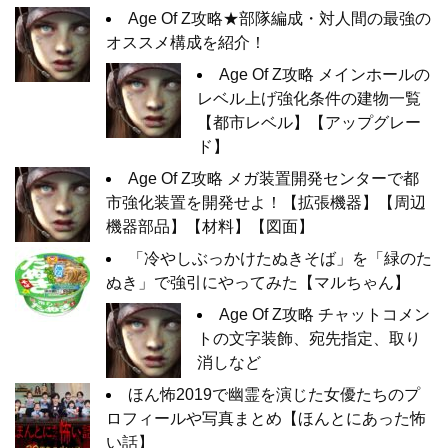
Age Of Z攻略★部隊編成・対人間の最強の
オススメ構成を紹介！
Age Of Z攻略 メインホールの
レベル上げ強化条件の建物一覧
【都市レベル】【アップグレー
ド】
Age Of Z攻略 メガ装置開発センターで都
市強化装置を開発せよ！【拡張機器】【周辺
機器部品】【材料】【図面】
「冷やしぶっかけたぬきそば」を「緑のた
ぬき」で強引にやってみた【マルちゃん】
Age Of Z攻略 チャットコメン
トの文字装飾、宛先指定、取り
消しなど
ほん怖2019で幽霊を演じた女優たちのプ
ロフィールや写真まとめ【ほんとにあった怖
い話】