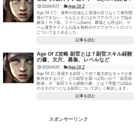
2020/4/27
Age Of Z
Age Of Zで、食料や石油など資源が足りなくて都市開
発ができない…そんなときにはサブアカウントで悩み
解決！サブ垢、ファーム(farm)、農場とも呼ばれ、ゲ
ーム運営サイドも公認＆無料のサブアカウントのコツ
についてまとめました。
記事を読む
Age Of Z攻略 副官とは？副官スキル経験
の書、欠片、募集、レベルなど
2020/4/25
Age Of Z
Age Of Zに登場する副官って何？魅力的なキャラが多
数存在するけど、どの副官を選べば良いの？「副官経
験値」や「副官スキル経験の書」とは？序盤では悩み
のタネの1つとなる副官について詳しく解説します。
記事を読む
スポンサーリンク