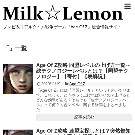
ゾンビ系リアルタイム戦争ゲーム『Age Of Z』総合情報サイト
「
」
一覧
Age Of Z攻略 同盟レベルの上げ方一覧～
総テクノロジーレベルとは？【同盟テク
ノロジー】【寄付】【表解説】
2020/11/19
Age Of Z
『Age Of Z』には『同盟レベル』というものがありま
す。これって、どうやって上げればいいの？上げると
どんな効果がある？そもそも『総テクノロジーレベ
ル』って何？同盟レベルに関する疑問をまとめまし
た！
記事を読む
Age Of Z攻略 連盟宝探しとは？突然告知