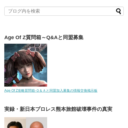
Age Of Z質問箱～Q&Aと同盟募集
Age Of Z攻略質問箱-Ｑ＆Ａと同盟加入募集の情報交換掲示板
実録・新日本プロレス熊本旅館破壊事件の真実