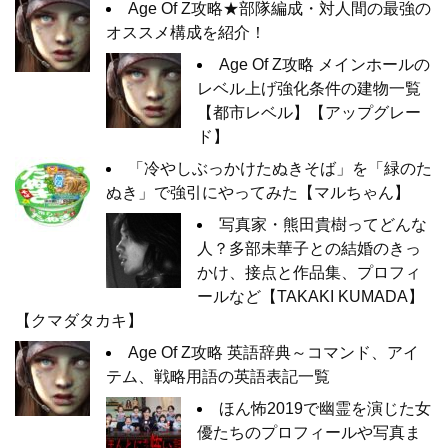
Age Of Z攻略★部隊編成・対人間の最強の
オススメ構成を紹介！
Age Of Z攻略 メインホールの
レベル上げ強化条件の建物一覧
【都市レベル】【アップグレー
ド】
「冷やしぶっかけたぬきそば」を「緑のた
ぬき」で強引にやってみた【マルちゃん】
写真家・熊田貴樹ってどんな
人？多部未華子との結婚のきっ
かけ、接点と作品集、プロフィ
ールなど【TAKAKI KUMADA】
【クマダタカキ】
Age Of Z攻略 英語辞典～コマンド、アイ
テム、戦略用語の英語表記一覧
ほん怖2019で幽霊を演じた女
優たちのプロフィールや写真ま