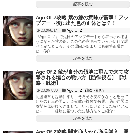
記事を読む
Age Of Z攻略 紫の線の意味が衝撃！アッ
プデート後に出た色の正体とは？！
2020/8/14
Age Of Z
『Age Of Z』で先日のアップデートから表示されるよ
うになった紫の線。この色の意味っていったい何？調
べてみたところ、その理由があまりにも衝撃的過ぎ
た…(笑)
記事を読む
Age Of Z 敵が自分の領地に飛んで来て攻
撃される場合の戦い方【防御視点】【戦
略・戦術】
2020/7/30
Age Of Z
,
戦略・戦術
同盟運営も起動に乗り、そろそろ安泰かな～と思って
いたのも束の間…。突然敵が複数で来襲、我が連盟に
攻撃を仕掛けてきました！いったいどうしたらいいん
だ～！！！経験に基づいた対処方法をご紹介！
記事を読む
Age Of Z攻略 闇市商人から商品購入！通