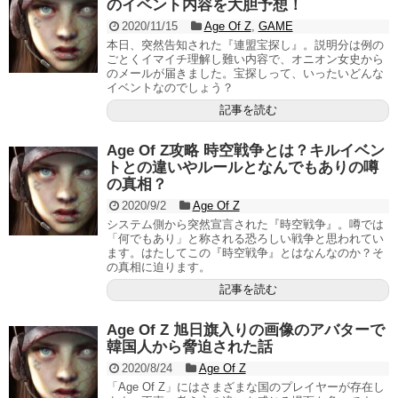
のイベント内容を大胆予想！
2020/11/15
Age Of Z
,
GAME
本日、突然告知された『連盟宝探し』。説明分は例の
ごとくイマイチ理解し難い内容で、オニオン女史から
のメールが届きました。宝探しって、いったいどんな
イベントなのでしょう？
記事を読む
Age Of Z攻略 時空戦争とは？キルイベン
トとの違いやルールとなんでもありの噂
の真相？
2020/9/2
Age Of Z
システム側から突然宣言された『時空戦争』。噂では
「何でもあり」と称される恐ろしい戦争と思われてい
ます。はたしてこの『時空戦争』とはなんなのか？そ
の真相に迫ります。
記事を読む
Age Of Z 旭日旗入りの画像のアバターで
韓国人から脅迫された話
2020/8/24
Age Of Z
「Age Of Z」にはさまざまな国のプレイヤーが存在し