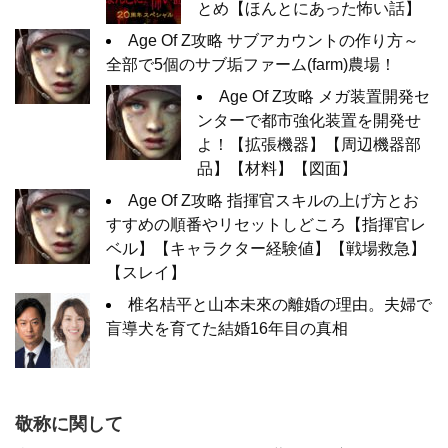
とめ【ほんとにあった怖い話】
Age Of Z攻略 サブアカウントの作り方～
全部で5個のサブ垢ファーム(farm)農場！
Age Of Z攻略 メガ装置開発セ
ンターで都市強化装置を開発せ
よ！【拡張機器】【周辺機器部
品】【材料】【図面】
Age Of Z攻略 指揮官スキルの上げ方とお
すすめの順番やリセットしどころ【指揮官レ
ベル】【キャラクター経験値】【戦場救急】
【スレイ】
椎名桔平と山本未來の離婚の理由。夫婦で
盲導犬を育てた結婚16年目の真相
敬称に関して