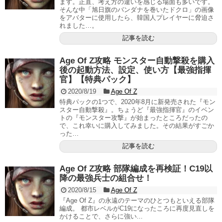
ます。正直、考え方の違いを感じる場面も多いです。
そんな中「旭日旗のバンダナを巻いたドクロ」の画像
をアバターに使用したら、韓国人プレイヤーに脅迫さ
れました…。
記事を読む
Age Of Z攻略 モンスター自動撃殺を購入
後の起動方法、設定、使い方【最強指揮
官】【特典パック】
2020/8/19
Age Of Z
特典パックの1つで、2020年8月に新発売された『モン
スター自動撃殺』。ちょうど『最強指揮官』のイベン
トの『モンスター攻撃』が始まったところだったの
で、これ幸いに購入してみました。その結果がすごか
った…
記事を読む
Age Of Z攻略 部隊編成を再検証！C19以
降の最強兵士の組合せ！
2020/8/15
Age Of Z
『Age Of Z』の永遠のテーマのひとつもといえる部隊
編成。 都市レベルがC19になったころに再度見直しを
かけることで、さらに強い...