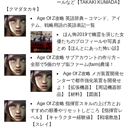
ールなど【TAKAKI KUMADA】
【クマダタカキ】
Age Of Z攻略 英語辞典～コマンド、アイ
テム、戦略用語の英語表記一覧
ほん怖2019で幽霊を演じた女
優たちのプロフィールや写真ま
とめ【ほんとにあった怖い話】
Age Of Z攻略 サブアカウントの作り方～
全部で5個のサブ垢ファーム(farm)農場！
Age Of Z攻略 メガ装置開発セ
ンターで都市強化装置を開発せ
よ！【拡張機器】【周辺機器部
品】【材料】【図面】
Age Of Z攻略 指揮官スキルの上げ方とお
すすめの順番やリセットしどころ【指揮官レ
ベル】【キャラクター経験値】【戦場救急】
【スレイ】