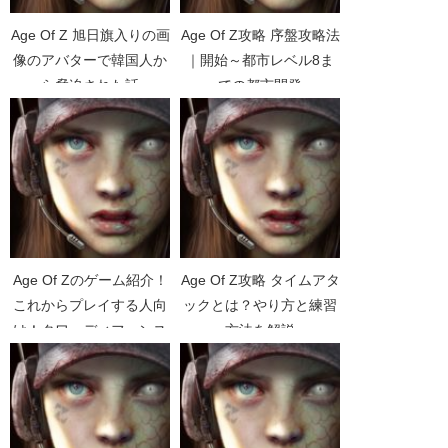
Age Of Z 旭日旗入りの画
Age Of Z攻略 序盤攻略法
像のアバターで韓国人か
｜開始～都市レベル8ま
ら脅迫された話
での都市開発
Age Of Zのゲーム紹介！
Age Of Z攻略 タイムアタ
これからプレイする人向
ックとは？やり方と練習
け！タワーディフェンス
方法を解説
やゾンビ防衛戦(シューテ
【TimeAttack】
ィング)もあるストラテジ
ー