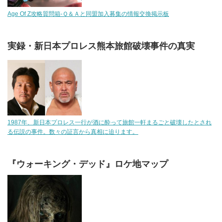
Age Of Z攻略質問箱-Ｑ＆Ａと同盟加入募集の情報交換掲示板
実録・新日本プロレス熊本旅館破壊事件の真実
1987年、新日本プロレス一行が酒に酔って旅館一軒まるごと破壊したとされ
る伝説の事件。数々の証言から真相に迫ります。
『ウォーキング・デッド』ロケ地マップ