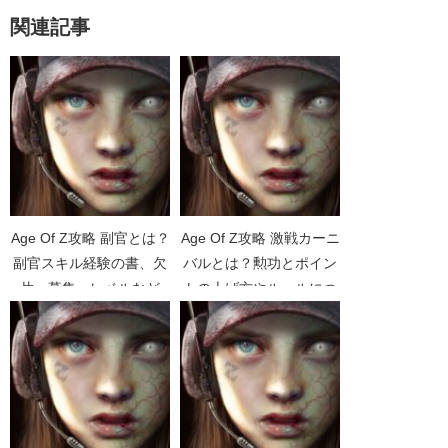
関連記事
Age Of Z攻略 副官とは？
Age Of Z攻略 激戦カーニ
副官スキル経験の書、欠
バルとは？勲功とポイン
片、募集、レベルなど
トの上げ方やルールにつ
いて