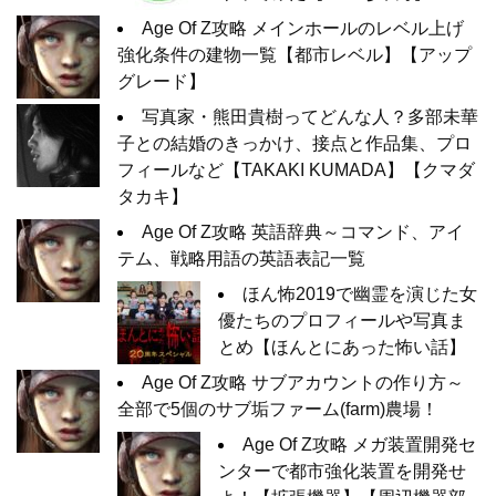
Age Of Z攻略 メインホールのレベル上げ
強化条件の建物一覧【都市レベル】【アップ
グレード】
写真家・熊田貴樹ってどんな人？多部未華
子との結婚のきっかけ、接点と作品集、プロ
フィールなど【TAKAKI KUMADA】【クマダ
タカキ】
Age Of Z攻略 英語辞典～コマンド、アイ
テム、戦略用語の英語表記一覧
ほん怖2019で幽霊を演じた女
優たちのプロフィールや写真ま
とめ【ほんとにあった怖い話】
Age Of Z攻略 サブアカウントの作り方～
全部で5個のサブ垢ファーム(farm)農場！
Age Of Z攻略 メガ装置開発セ
ンターで都市強化装置を開発せ