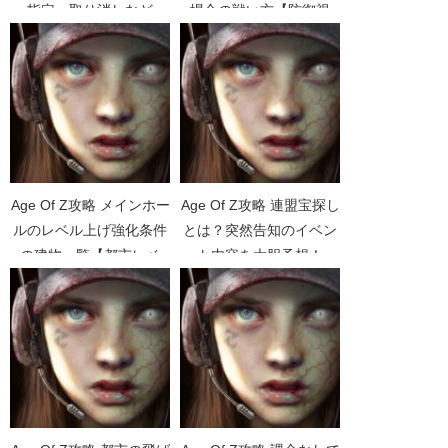
指定、取り消しなど
場合の戦い方【防御視
点】【戦略・戦術】
Age Of Z攻略 メインホー
Age Of Z攻略 連盟宝探し
ルのレベル上げ強化条件
とは？突然告知のイベン
の建物一覧【都市レベ
ト内容を大胆予想！
ル】【アップグレード】