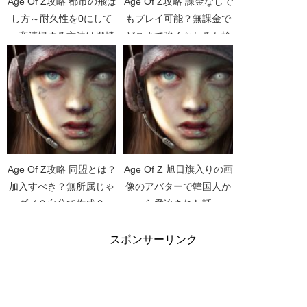
Age Of Z攻略 都市の飛ば
Age Of Z攻略 課金なしで
し方～耐久性を0にして
もプレイ可能？無課金で
一斉清掃する方法は燃焼
どこまで強くなれるか検
時間がカギ
証【キラキラギフトパッ
ク】
Age Of Z攻略 同盟とは？
Age Of Z 旭日旗入りの画
加入すべき？無所属じゃ
像のアバターで韓国人か
ダメ？自分で作成？
ら脅迫された話
スポンサーリンク