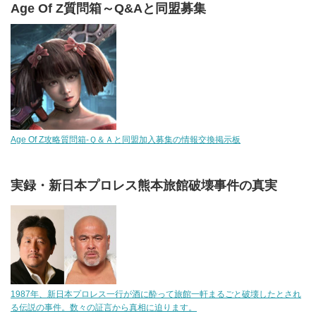
Age Of Z質問箱～Q&Aと同盟募集
Age Of Z攻略質問箱-Ｑ＆Ａと同盟加入募集の情報交換掲示板
実録・新日本プロレス熊本旅館破壊事件の真実
1987年、新日本プロレス一行が酒に酔って旅館一軒まるごと破壊したとされ
る伝説の事件。数々の証言から真相に迫ります。