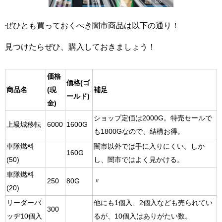
ぜひとも買っておくべき闇市商品は以下の通り！
見つけたらぜひ、購入しておきましょう！
価格
価格(ゴ
商品名
(現
補足
ールド)
金)
ショップ定価は2000G。特売セールで
上級城移転
6000
1600G
も1800Gなので、結構お得。
車隊燃料
闇市以外では手に入りにくい。しか
160G
(50)
し、闇市ではよく見かける。
車隊燃料
250
80G
〃
(20)
リーダーバ
他にも1個入、2個入なども売られてい
300
ッヂ10個入
るが、10個入はありがたい数。