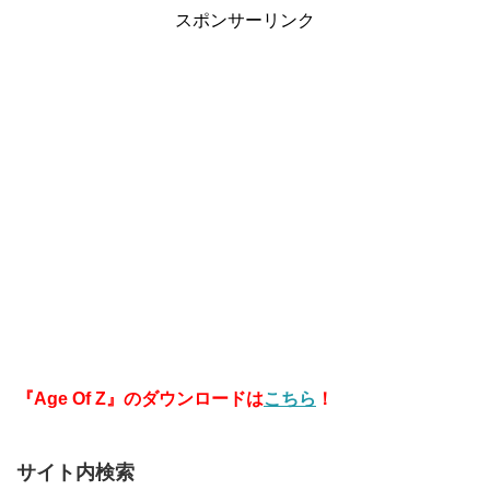
ー】【華紋】
スポンサーリンク
『Age Of Z』のダウンロードは
こちら
！
サイト内検索