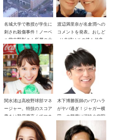
名城大学で教授が学生に
渡辺満里奈が名倉潤への
刺され殺傷事件！ノーベ
コメントを発表。おしど
ル賞吉野彰さん所属の大
り夫婦はその後も仲良
学【名城大学事件】
し？
関水渚は高校野球部マネ
木下博勝医師のパワハラ
ージャー。特技のスコア
がヤバ過ぎ！ジャガー横
書きは難易度高くてマネ
田への態度は演技？病院
できず【世界まる見
どこで院長クビ？【アイ
え！】
コールメディカル在宅ク
リニック】