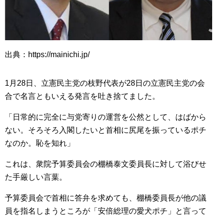
出典：https://mainichi.jp/
1月28日、立憲民主党の枝野代表が28日の立憲民主党の会
合で名言ともいえる発言を吐き捨てました。
「日常的に完全に与党寄りの運営を公然として、はばから
ない。そろそろ入閣したいと首相に尻尾を振っているポチ
なのか。恥を知れ」
これは、衆院予算委員会の棚橋泰文委員長に対して浴びせ
た手厳しい言葉。
予算委員会で首相に答弁を求めても、棚橋委員長が他の議
員を指名しまうところが「安倍総理の愛犬ポチ」と言って