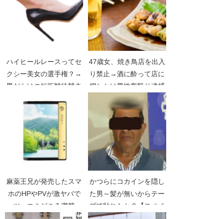
ハイヒールレースってセ
47歳女、焼き鳥店を出入
クシー美女の選手権？→
り禁止→酒に酔って店に
男だらけの短距離徒競走
押しかけ男性客殴り逮捕
だった【スペイン・マド
【焼き鳥殴打事件】【場
リード】
所】
麻薬王兄が発売したスマ
かつらにコカインを隠し
ホのHPやPVが激ヤバで
た男～髪が無いからテー
ツッコミどころ満載
プで貼れたか？【スペイ
【ESCOBAR FOLD1】
ン空港コロンビア人逮