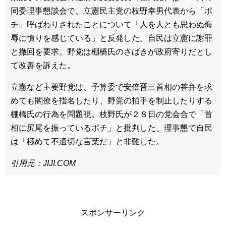
同委理事懇談会で、立憲民主党の枝野幸男代表から「ポ
チ」呼ばわりされたことについて「人を人とも思わぬ侮
辱に憤りを感じている」と反発した。自民は立憲に謝罪
と撤回を要求。野党は棚橋氏のさばきが政府寄りだとし
て改善を訴えた。
立憲など主要野党は、予算委で安倍晋三首相の答弁を求
めても閣僚を指名したり、野党の拍手を制止したりする
棚橋氏の行為を問題視。枝野氏が２８日の党会合で「首
相に尻尾を振っているポチ」と批判した。理事懇で自民
は「極めて不適切な言葉だ」と非難した。
引用元：JIJI.COM
スポンサーリンク