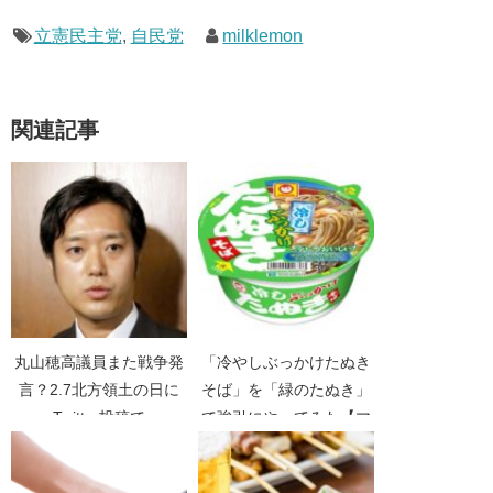
立憲民主党
,
自民党
milklemon
関連記事
丸山穂高議員また戦争発
「冷やしぶっかけたぬき
言？2.7北方領土の日に
そば」を「緑のたぬき」
Twitter投稿で
で強引にやってみた【マ
ルちゃん】