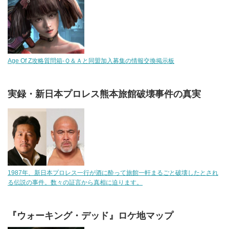
Age Of Z攻略質問箱-Ｑ＆Ａと同盟加入募集の情報交換掲示板
実録・新日本プロレス熊本旅館破壊事件の真実
1987年、新日本プロレス一行が酒に酔って旅館一軒まるごと破壊したとされ
る伝説の事件。数々の証言から真相に迫ります。
『ウォーキング・デッド』ロケ地マップ