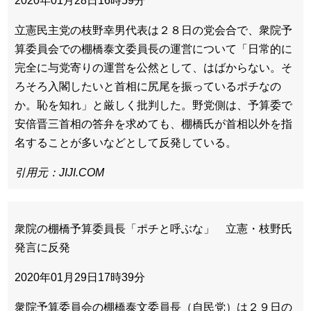
2020年01月28日16時59分
立憲民主党の枝野幸男代表は２８日の党会合で、衆院予
算委員会での棚橋泰文委員長の運営について「日常的に
完全に与党寄りの運営を公然として、はばからない。そ
ろそろ入閣したいと首相に尻尾を振っているポチなの
か。恥を知れ」と厳しく批判した。野党側は、予算委で
安倍晋三首相の答弁を求めても、棚橋氏が首相以外を指
名することが多いなどとして反発している。
引用元：JIJI.COM
衆院の棚橋予算委員長「ポチと呼ぶな」 立憲・枝野氏
発言に反発
2020年01月29日17時39分
衆院予算委員会の棚橋泰文委員長（自民党）は２９日の