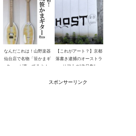
【パブロ・エスコバル】
捕】
【FlexPai】
なんだこれは！山野楽器
【これがアート？】京都
仙台店で名物「笹かまギ
落書き逮捕のオーストラ
ター」が売ってるよ！
リア人の”作品集”
スポンサーリンク