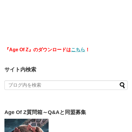
『Age Of Z』のダウンロードは
こちら
！
サイト内検索
Age Of Z質問箱～Q&Aと同盟募集