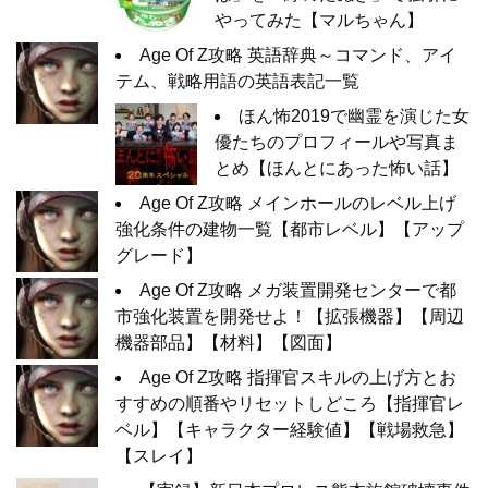
やってみた【マルちゃん】
Age Of Z攻略 英語辞典～コマンド、アイ
テム、戦略用語の英語表記一覧
ほん怖2019で幽霊を演じた女
優たちのプロフィールや写真ま
とめ【ほんとにあった怖い話】
Age Of Z攻略 メインホールのレベル上げ
強化条件の建物一覧【都市レベル】【アップ
グレード】
Age Of Z攻略 メガ装置開発センターで都
市強化装置を開発せよ！【拡張機器】【周辺
機器部品】【材料】【図面】
Age Of Z攻略 指揮官スキルの上げ方とお
すすめの順番やリセットしどころ【指揮官レ
ベル】【キャラクター経験値】【戦場救急】
【スレイ】