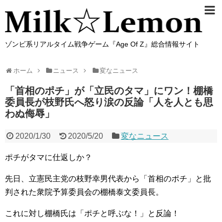
ゾンビ系リアルタイム戦争ゲーム『Age Of Z』総合情報サイト
ホーム
ニュース
変なニュース
「首相のポチ」が「立民のタマ」にワン！棚橋
委員長が枝野氏へ怒り涙の反論「人を人とも思
わぬ侮辱」
2020/1/30
2020/5/20
変なニュース
ポチがタマに仕返しか？
先日、立憲民主党の枝野幸男代表から「首相のポチ」と批
判された衆院予算委員会の棚橋泰文委員長。
これに対し棚橋氏は「ポチと呼ぶな！」と反論！