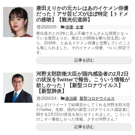
唐田えりかの元カレはあのイケメン俳優
だった！アサ芸ビズがほぼ特定【トドメ
の接吻】【観光伝道師】
2020/2/5
俳優
,
女優
東出昌大との3年に及ぶ不倫でさんざんな状態となっ
ている唐田えりか。東出との関係を断ち切る思いか
ら、2018年、とあるイケメン俳優と交際していたこと
も報じられました。そのイケメン俳優、ついに特定で
す。
記事を読む
河野太郎防衛大臣が国内感染者の2月2日
の状況をTwitterで報告。こういう情報が
欲しかった！【新型コロナウイルス】
【新型肺炎】
2020/2/4
政治家
,
新型コロナウイルス
おふざけツイートで結構笑かしてくれる河野太郎大臣
のTwitter。先程、国内の新型コロナウイルス感染者に
関する2月2日の状況を知らせてくれました。こういう
のこそ一番欲しかった情報。さすが河野さん！
記事を読む