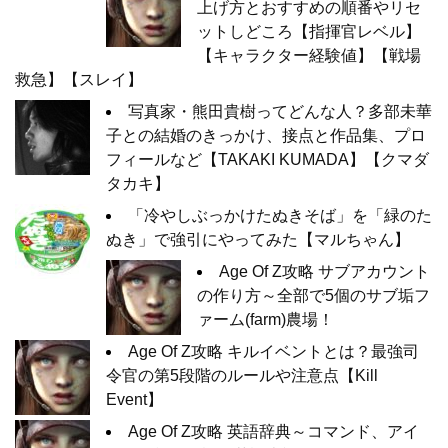
上げ方とおすすめの順番やリセ
ットしどころ【指揮官レベル】
【キャラクター経験値】【戦場
救急】【スレイ】
写真家・熊田貴樹ってどんな人？多部未華
子との結婚のきっかけ、接点と作品集、プロ
フィールなど【TAKAKI KUMADA】【クマダ
タカキ】
「冷やしぶっかけたぬきそば」を「緑のた
ぬき」で強引にやってみた【マルちゃん】
Age Of Z攻略 サブアカウント
の作り方～全部で5個のサブ垢フ
ァーム(farm)農場！
Age Of Z攻略 キルイベントとは？最強司
令官の第5段階のルールや注意点【Kill
Event】
Age Of Z攻略 英語辞典～コマンド、アイ