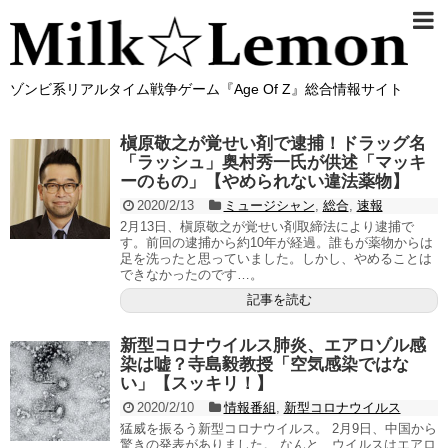
ゾンビ系リアルタイム戦争ゲーム『Age Of Z』総合情報サイト
槇原敬之が覚せい剤で逮捕！ドラッグ名
「ラッシュ」奥村秀一氏が供述「マッキ
ーのもの」【やめられない違法薬物】
2020/2/13
ミュージシャン
,
総合
,
速報
2月13日、槇原敬之が覚せい剤取締法により逮捕で
す。前回の逮捕から約10年が経過。誰もが薬物からは
足を洗ったと思っていました。しかし、やめることは
できなかったのです…。
記事を読む
新型コロナウイルス肺炎、エアロゾル感
染は嘘？寺島毅教授「空気感染ではな
い」【スッキリ！】
2020/2/10
情報番組
,
新型コロナウイルス
猛威を振るう新型コロナウイルス。 2月9日、中国から
驚きの発表がありました。 なんと、ウイルスはエアロ