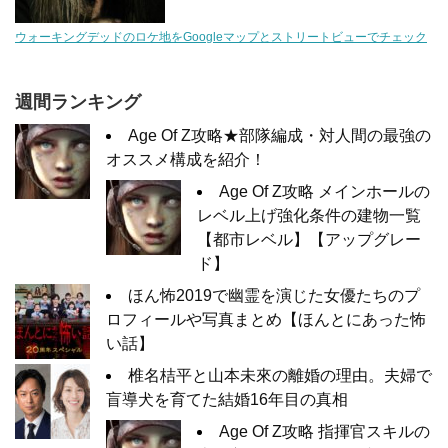
ウォーキングデッドのロケ地をGoogleマップとストリートビューでチェック
週間ランキング
Age Of Z攻略★部隊編成・対人間の最強の
オススメ構成を紹介！
Age Of Z攻略 メインホールの
レベル上げ強化条件の建物一覧
【都市レベル】【アップグレー
ド】
ほん怖2019で幽霊を演じた女優たちのプ
ロフィールや写真まとめ【ほんとにあった怖
い話】
椎名桔平と山本未來の離婚の理由。夫婦で
盲導犬を育てた結婚16年目の真相
Age Of Z攻略 指揮官スキルの