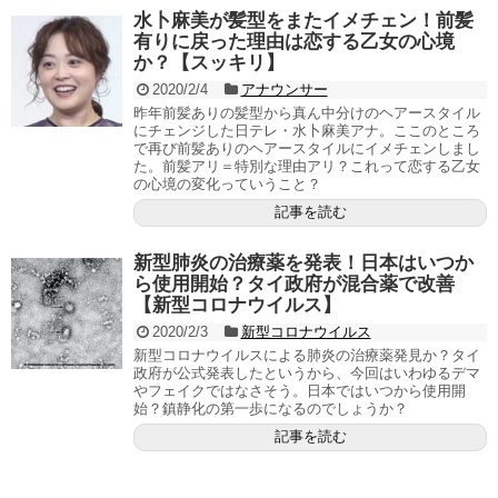
水卜麻美が髪型をまたイメチェン！前髪
有りに戻った理由は恋する乙女の心境
か？【スッキリ】
2020/2/4
アナウンサー
昨年前髪ありの髪型から真ん中分けのヘアースタイル
にチェンジした日テレ・水卜麻美アナ。ここのところ
で再び前髪ありのヘアースタイルにイメチェンしまし
た。前髪アリ＝特別な理由アリ？これって恋する乙女
の心境の変化っていうこと？
記事を読む
新型肺炎の治療薬を発表！日本はいつか
ら使用開始？タイ政府が混合薬で改善
【新型コロナウイルス】
2020/2/3
新型コロナウイルス
新型コロナウイルスによる肺炎の治療薬発見か？タイ
政府が公式発表したというから、今回はいわゆるデマ
やフェイクではなさそう。日本ではいつから使用開
始？鎮静化の第一歩になるのでしょうか？
記事を読む