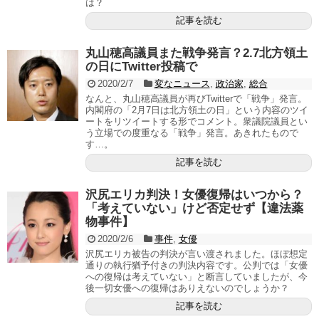
は？
記事を読む
丸山穂高議員また戦争発言？2.7北方領土
の日にTwitter投稿で
2020/2/7
変なニュース
,
政治家
,
総合
なんと、丸山穂高議員が再びTwitterで「戦争」発言。
内閣府の「2月7日は北方領土の日」という内容のツイ
ートをリツイートする形でコメント。衆議院議員とい
う立場での度重なる「戦争」発言。あきれたもので
す…。
記事を読む
沢尻エリカ判決！女優復帰はいつから？
「考えていない」けど否定せず【違法薬
物事件】
2020/2/6
事件
,
女優
沢尻エリカ被告の判決が言い渡されました。ほぼ想定
通りの執行猶予付きの判決内容です。公判では「女優
への復帰は考えていない」と断言していましたが、今
後一切女優への復帰はありえないのでしょうか？
記事を読む