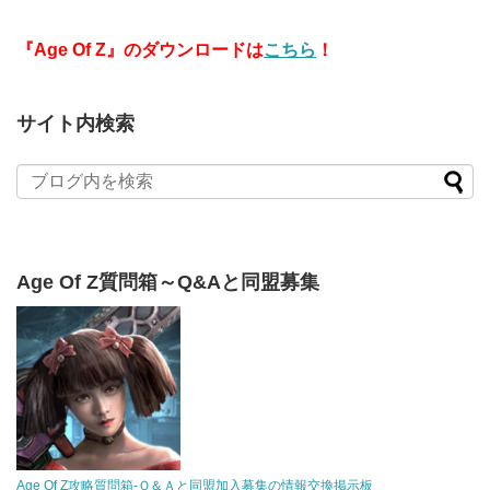
『Age Of Z』のダウンロードは
こちら
！
サイト内検索
Age Of Z質問箱～Q&Aと同盟募集
Age Of Z攻略質問箱-Ｑ＆Ａと同盟加入募集の情報交換掲示板