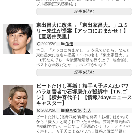
ゾル感染(空気感染)をす...
記事を読む
東出昌大に改名→「東出家昌大。」ユミ
リー先生が提案【アッコにおまかせ！】
【直居由美里】
2020/2/9
俳優
本日、『アッコにおまかせ！』を見ていたら、なんと
東出昌大に改名を提案！？その名も『東出家昌大。』
…(汗)なんでも、今後芸能活動を行う上で、総合的に
ベストな画数だとか…。ホンマかいな？
記事を読む
ビートたけし再婚！相手Ａ子さんはパワ
ハラ加害者で石塚康介が提訴中【T.N.ゴ
ン】【横井喜代子】【情報7daysニュース
キャスター】
2020/2/8
映画監督
,
芸人
ビートたけし(北野武)が再婚を発表！お相手はかねて
から「愛人」と噂されていたＡ子氏。芸能界最高齢の
再婚劇ですが、一部では「最悪のシナリオ」とささや
く声も…。Ａ子氏によるパワハラ疑惑と訴訟問題と