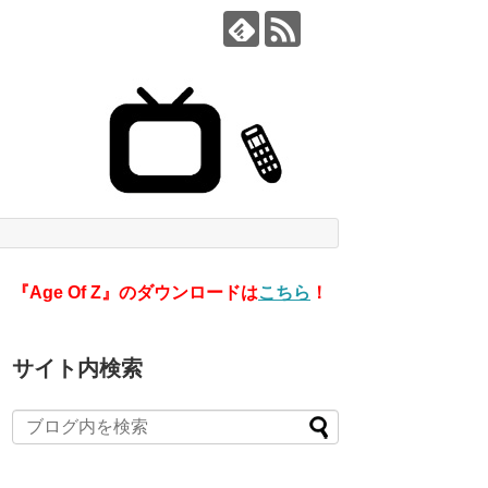
『Age Of Z』のダウンロードは
こちら
！
サイト内検索