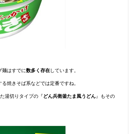
プ麺はすでに
数多く存在
しています。
する焼きそば系などでは定番ですね。
れた湯切りタイプの『
どん兵衛釜たま風うどん
』もその