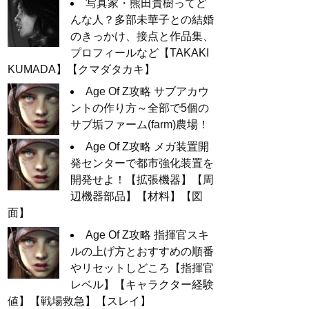
写真家・熊田貴樹ってど
んな人？多部未華子との結婚
のきっかけ、接点と作品集、
プロフィールなど【TAKAKI
KUMADA】【クマダタカキ】
Age Of Z攻略 サブアカウ
ントの作り方～全部で5個の
サブ垢ファーム(farm)農場！
Age Of Z攻略 メガ装置開
発センターで都市強化装置を
開発せよ！【拡張機器】【周
辺機器部品】【材料】【図
面】
Age Of Z攻略 指揮官スキ
ルの上げ方とおすすめの順番
やリセットしどころ【指揮官
レベル】【キャラクター経験
値】【戦場救急】【スレイ】