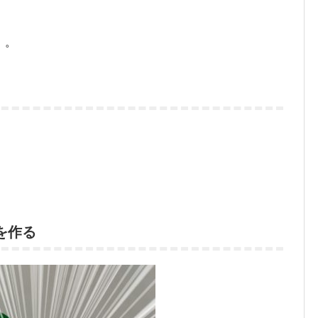
』。
を作る