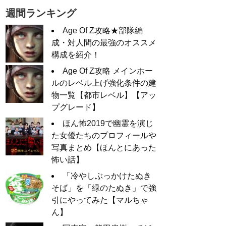
週間ランキング
Age Of Z攻略★部隊編
成・対人間の最強のオススメ
構成を紹介！
Age Of Z攻略 メインホー
ルのレベル上げ強化条件の建
物一覧【都市レベル】【アッ
プグレード】
ほん怖2019で幽霊を演じ
た女優たちのプロフィールや
写真まとめ【ほんとにあった
怖い話】
「冷やしぶっかけたぬき
そば」を「緑のたぬき」で強
引にやってみた【マルちゃ
ん】