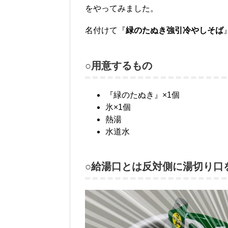
をやってみました。
名付けて『
緑のたぬき強引冷やしそば
○用意するもの
『緑のたぬき』×1個
氷×1個
熱湯
水道水
○給湯口とは反対側に湯切り口