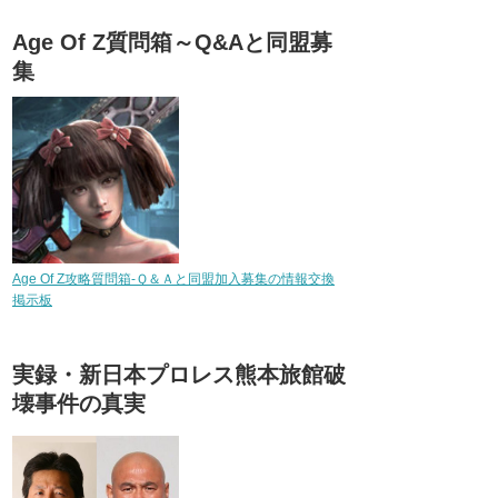
Age Of Z質問箱～Q&Aと同盟募
集
Age Of Z攻略質問箱-Ｑ＆Ａと同盟加入募集の情報交換
掲示板
実録・新日本プロレス熊本旅館破
壊事件の真実