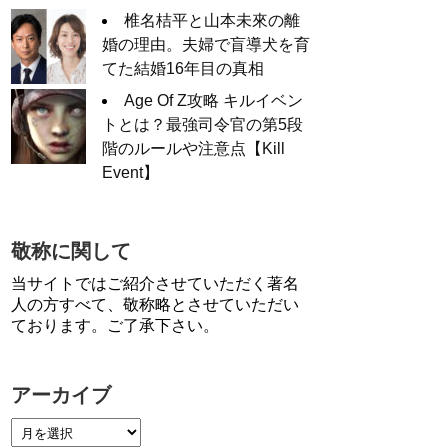
椎名桔平と山本未來の離
婚の理由。夫婦で盲導犬を育
てた結婚16年目の真相
Age Of Z攻略 キルイベン
トとは？最強司令官の第5段
階のルールや注意点【Kill
Event】
敬称に関して
当サイトではご紹介させていただく著名
人の方すべて、敬称略とさせていただい
ております。ご了承下さい。
アーカイブ