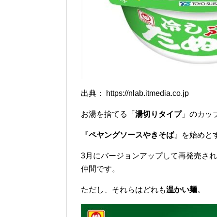
出典： https://nlab.itmedia.co.jp
お湯を捨てる「
湯切りタイプ
」のカッ
『
ペヤングソースやきそば
』を始めと
3月にバージョンアップして再発売さ
仲間です。
ただし、それらはどれも
温かい麺
。