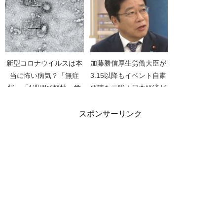
ス】
新型コロナウイルスは本
加藤勝信厚生労働大臣が
当に怖い病気？「無症
3.15以降もイベント自粛
状」「1週間で軽快」学
要請を示唆！日本経済ど
会が連名でメッセージ
うなる？【新型コロナウ
【日本感染症学会】【日
イルス】【日曜報道 THE
スポンサーリンク
本環境感染学会】【新型
PRIME】
肺炎】【COVID-19】