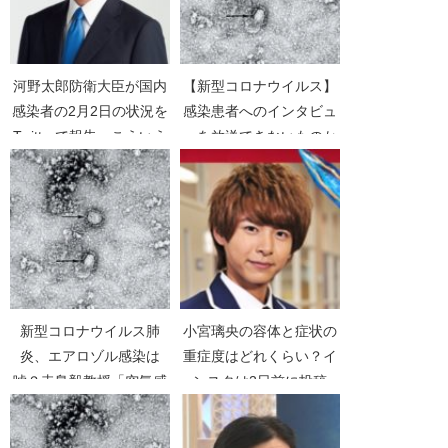
河野太郎防衛大臣が国内
【新型コロナウイルス】
感染者の2月2日の状況を
感染患者へのインタビュ
Twitterで報告。こういう
ーを放送できないものか
情報が欲しかった！【新
【COVID-19】【クルー
型コロナウイルス】【新
ズ船客2名死亡】
型肺炎】
新型コロナウイルス肺
小宮璃央の容体と症状の
炎、エアロゾル感染は
重症度はどれくらい？イ
嘘？寺島毅教授「空気感
ンスタは2日前に投稿
染ではない」【スッキ
【魔進戦隊キラメイジャ
リ！】
ー】【新型コロナウイル