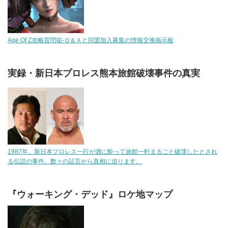
Age Of Z攻略質問箱-Ｑ＆Ａと同盟加入募集の情報交換掲示板
実録・新日本プロレス熊本旅館破壊事件の真実
1987年、新日本プロレス一行が酒に酔って旅館一軒まるごと破壊したとされ
る伝説の事件。数々の証言から真相に迫ります。
『ウォーキング・デッド』ロケ地マップ