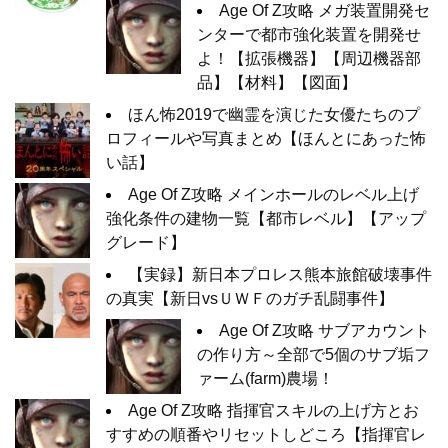
Age Of Z攻略 メガ装置開発セ
ンターで都市強化装置を開発せ
よ！【拡張機器】【周辺機器部
品】【材料】【図面】
ほん怖2019で幽霊を演じた女優たちのプ
ロフィールや写真まとめ【ほんとにあった怖
い話】
Age Of Z攻略 メインホールのレベル上げ
強化条件の建物一覧【都市レベル】【アップ
グレード】
【実録】新日本プロレス熊本旅館破壊事件
の真実【新日vsＵＷＦのガチ乱闘事件】
Age Of Z攻略 サブアカウント
の作り方～全部で5個のサブ垢フ
ァーム(farm)農場！
Age Of Z攻略 指揮官スキルの上げ方とお
すすめの順番やリセットしどころ【指揮官レ