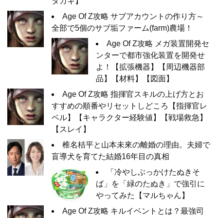
タカキ】
Age Of Z攻略 サブアカウントの作り方～
全部で5個のサブ垢ファーム(farm)農場！
Age Of Z攻略 メガ装置開発セ
ンターで都市強化装置を開発せ
よ！【拡張機器】【周辺機器部
品】【材料】【図面】
Age Of Z攻略 指揮官スキルの上げ方とお
すすめの順番やリセットしどころ【指揮官レ
ベル】【キャラクター経験値】【戦場救急】
【スレイ】
椎名桔平と山本未來の離婚の理由。夫婦で
盲導犬を育てた結婚16年目の真相
「冷やしぶっかけたぬきそ
ば」を「緑のたぬき」で強引に
やってみた【マルちゃん】
Age Of Z攻略 キルイベントとは？最強司