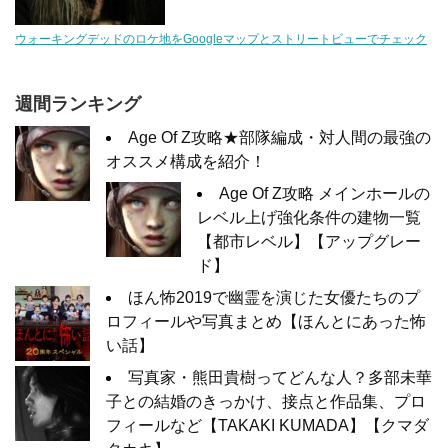
ウォーキングデッドのロケ地をGoogleマップとストリートビューでチェック
週間ランキング
Age Of Z攻略★部隊編成・対人間の最強の
オススメ構成を紹介！
Age Of Z攻略 メインホールの
レベル上げ強化条件の建物一覧
【都市レベル】【アップグレー
ド】
ほん怖2019で幽霊を演じた女優たちのプ
ロフィールや写真まとめ【ほんとにあった怖
い話】
写真家・熊田貴樹ってどんな人？多部未華
子との結婚のきっかけ、接点と作品集、プロ
フィールなど【TAKAKI KUMADA】【クマダ