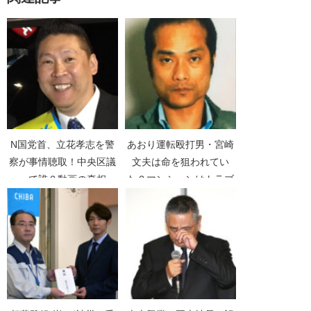
N国党首、立花孝志を警
あおり運転殴打男・宮崎
察が事情聴取！中央区議
文夫は命を狙われてい
って誰？動画の真相
た？マンションはトラブ
【NHKから国民を守る
ル続出
党】