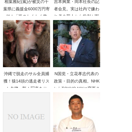
相葉雅紀(嵐)が被災の千
吉本興業・岡本社長の記
葉県に義援金6000万円寄
者会見。実は社内で嫌わ
付！「嵐のわくわく学
れ者？芸人から批判が殺
校」の収益金
到【闇営業】
沖縄で脱走のサル全員捕
N国党・立花孝志代表の
獲！猿14頭の逃走者リス
政策・目的の真相。NHK
ト名簿一覧！写真あり
からTOKYO MXに変更？
【こどもの国】
【5時に夢中！】【マツ
コデラックス】【崎陽
軒】