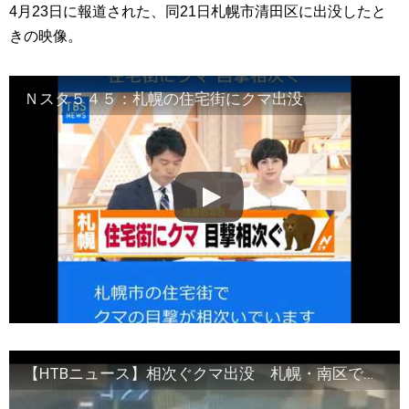
4月23日に報道された、同21日札幌市清田区に出没したと
きの映像。
Ｎスタ５４５：札幌の住宅街にクマ出没
【HTBニュース】相次ぐクマ出没 札幌・南区では悠々と道路渡る姿が