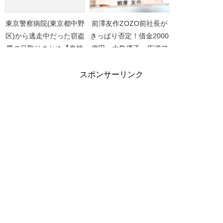
東京警察病院(東京都中野
前澤友作ZOZO前社長が
区)から逃走中だった窃盗
きっぱり否定！借金2000
男の足取りまとめ【身柄
億円、大島優子、広瀬ア
確保】
リスは全部ウソ！
スポンサーリンク