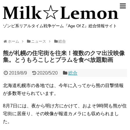
ゾンビ系リアルタイム戦争ゲーム『Age Of Z』総合情報サイト
ホーム
ニュース
総合
熊が札幌の住宅街を往来！複数のクマ出没映像
集。とうもろこしとプラムを食べ放題動画
2019/8/9
2020/5/20
総合
北海道札幌市の各地では、今年に入ってから熊の目撃情報
が多数寄せられています。
8月7日には、夜から明け方にかけて、およそ9時間も熊が住
宅街に居座り、その映像が報道カメラにも収められまし
た。