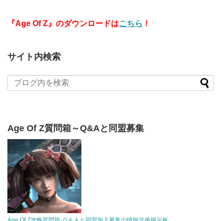
『Age Of Z』のダウンロードは
こちら
！
サイト内検索
Age Of Z質問箱～Q&Aと同盟募集
Age Of Z攻略質問箱-Ｑ＆Ａと同盟加入募集の情報交換掲示板