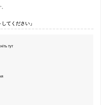
す。
トしてください」
ніть тут
ня