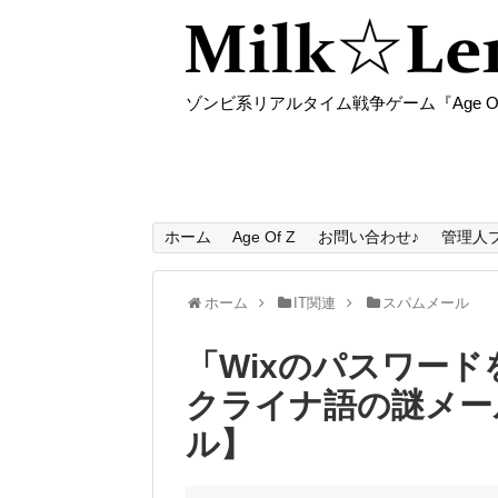
ゾンビ系リアルタイム戦争ゲーム『Age O
ホーム
Age Of Z
お問い合わせ♪
管理人
ホーム
IT関連
スパムメール
「Wixのパスワー
クライナ語の謎メー
ル】