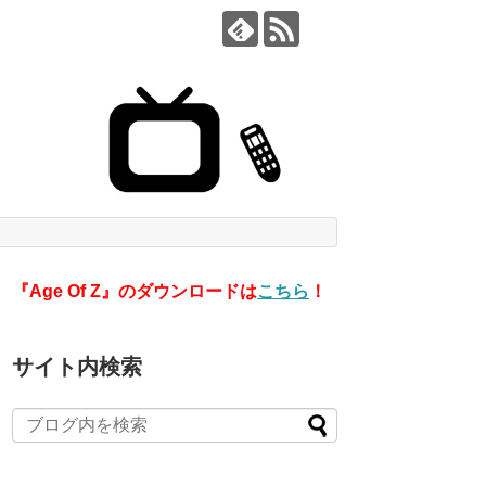
『Age Of Z』のダウンロードは
こちら
！
サイト内検索