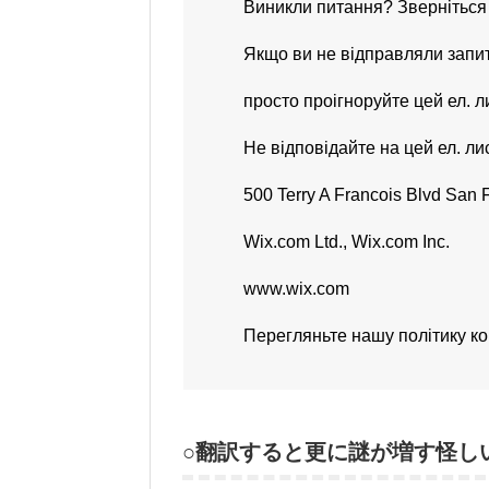
Виникли питання? Зверніться
Якщо ви не відправляли запит
просто проігноруйте цей ел. ли
Не відповідайте на цей ел. ли
500 Terry A Francois Blvd San 
Wix.com Ltd., Wix.com Inc.
www.wix.com
Перегляньте нашу політику ко
○翻訳すると更に謎が増す怪し