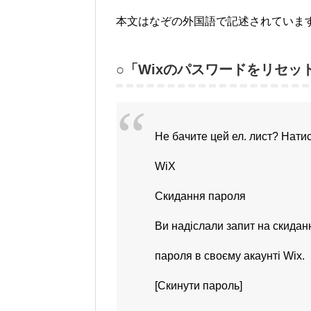
本文はなぞの外国語で記述されていま
○「Wixのパスワードをリセッ
Не бачите цей ел. лист? Натис
WiX
Скидання пароля
Ви надіслали запит на скидан
пароля в своєму акаунті Wix.
[Скинути пароль]