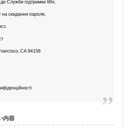
 до Служби підтримки Wix.
 на скидання пароля,
ст.
ст
Francisco, CA 94158
нфіденційності
い内容