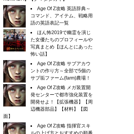
Age Of Z攻略 英語辞典～
コマンド、アイテム、戦略用
語の英語表記一覧
ほん怖2019で幽霊を演じ
た女優たちのプロフィールや
写真まとめ【ほんとにあった
怖い話】
Age Of Z攻略 サブアカウ
ントの作り方～全部で5個の
サブ垢ファーム(farm)農場！
Age Of Z攻略 メガ装置開
発センターで都市強化装置を
開発せよ！【拡張機器】【周
辺機器部品】【材料】【図
面】
Age Of Z攻略 指揮官スキ
ルの上げ方とおすすめの順番