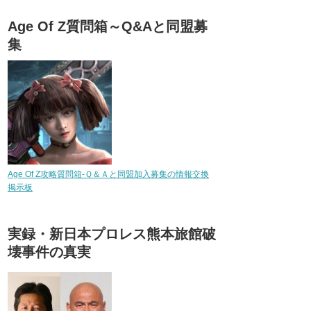
Age Of Z質問箱～Q&Aと同盟募
集
Age Of Z攻略質問箱-Ｑ＆Ａと同盟加入募集の情報交換
掲示板
実録・新日本プロレス熊本旅館破
壊事件の真実