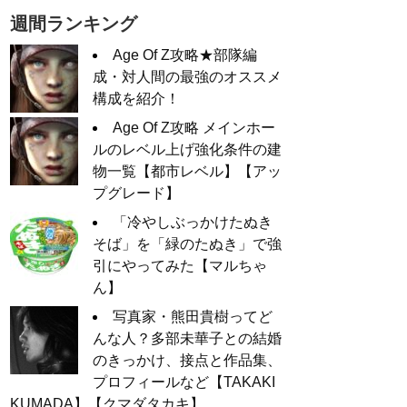
週間ランキング
Age Of Z攻略★部隊編
成・対人間の最強のオススメ
構成を紹介！
Age Of Z攻略 メインホー
ルのレベル上げ強化条件の建
物一覧【都市レベル】【アッ
プグレード】
「冷やしぶっかけたぬき
そば」を「緑のたぬき」で強
引にやってみた【マルちゃ
ん】
写真家・熊田貴樹ってど
んな人？多部未華子との結婚
のきっかけ、接点と作品集、
プロフィールなど【TAKAKI
KUMADA】【クマダタカキ】