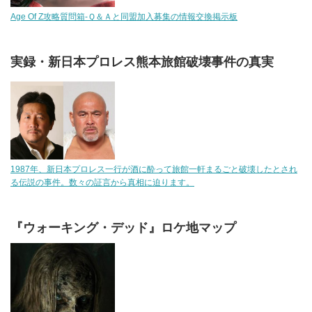
Age Of Z攻略質問箱-Ｑ＆Ａと同盟加入募集の情報交換掲示板
実録・新日本プロレス熊本旅館破壊事件の真実
1987年、新日本プロレス一行が酒に酔って旅館一軒まるごと破壊したとされ
る伝説の事件。数々の証言から真相に迫ります。
『ウォーキング・デッド』ロケ地マップ