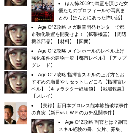
ほん怖2019で幽霊を演じた女
優たちのプロフィールや写真ま
とめ【ほんとにあった怖い話】
Age Of Z攻略 メガ装置開発センターで都
市強化装置を開発せよ！【拡張機器】【周辺
機器部品】【材料】【図面】
Age Of Z攻略 メインホールのレベル上げ
強化条件の建物一覧【都市レベル】【アップ
グレード】
Age Of Z攻略 指揮官スキルの上げ方とお
すすめの順番やリセットしどころ【指揮官レ
ベル】【キャラクター経験値】【戦場救急】
【スレイ】
【実録】新日本プロレス熊本旅館破壊事件
の真実【新日vsＵＷＦのガチ乱闘事件】
Age Of Z攻略 副官とは？副官
スキル経験の書、欠片、募集、