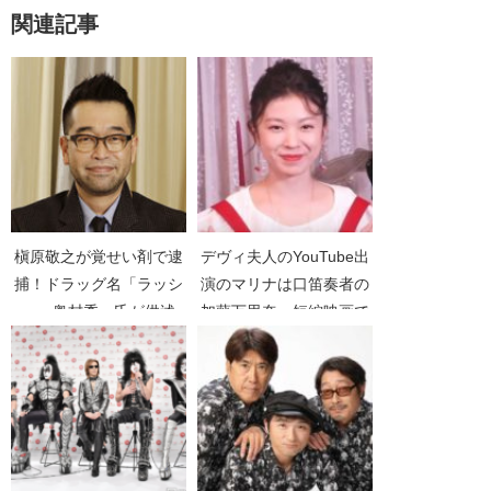
関連記事
槇原敬之が覚せい剤で逮
デヴィ夫人のYouTube出
捕！ドラッグ名「ラッシ
演のマリナは口笛奏者の
ュ」奥村秀一氏が供述
加藤万里奈。短編映画で
「マッキーのもの」【や
主演も
められない違法薬物】