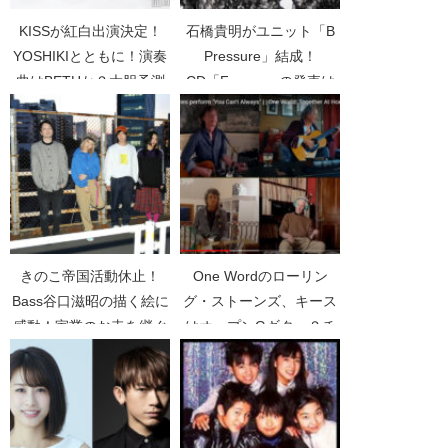
KISSが紅白出演決定！
石橋貴明がユニット「B
YOSHIKIとともに！演奏
Pressure」結成！
曲はBETHか？大胆予測
CD「Freeze」の発売は
【キッス】【X JAPAN】
いつ？【とんねるず】
【紅白歌合戦】
【野猿】
きのこ帝国活動休止！
One Wordのローリン
Bass谷口滋昭の描く絵に
グ・ストーンズ、キース
感動！家業のお寺を継ぐ
はオープンGギター？チ
ため脱退
ャーリーのエアドラムが
グッド【The Rolling
Stones】【ロックギター
読本】