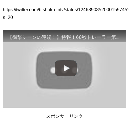
https://twitter.com/bishoku_ntv/status/1246890352000159745
s=20
【衝撃シーンの連続！】特報！60秒トレーラー第1弾【閲覧注意！】主演・中村倫也×原作・東村アキコ「美食探偵 明智五郎」4月12日(日)よる10時30分スタート！！
スポンサーリンク