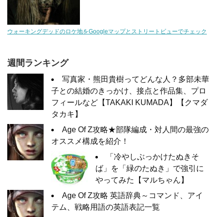
ウォーキングデッドのロケ地をGoogleマップとストリートビューでチェック
週間ランキング
写真家・熊田貴樹ってどんな人？多部未華
子との結婚のきっかけ、接点と作品集、プロ
フィールなど【TAKAKI KUMADA】【クマダ
タカキ】
Age Of Z攻略★部隊編成・対人間の最強の
オススメ構成を紹介！
「冷やしぶっかけたぬきそ
ば」を「緑のたぬき」で強引に
やってみた【マルちゃん】
Age Of Z攻略 英語辞典～コマンド、アイ
テム、戦略用語の英語表記一覧