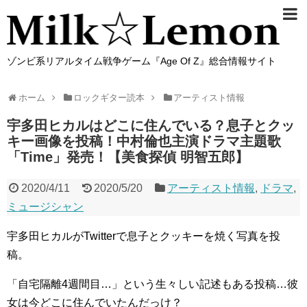
ゾンビ系リアルタイム戦争ゲーム『Age Of Z』総合情報サイト
ホーム
ロックギター読本
アーティスト情報
宇多田ヒカルはどこに住んでいる？息子とクッ
キー画像を投稿！中村倫也主演ドラマ主題歌
「Time」発売！【美食探偵 明智五郎】
2020/4/11
2020/5/20
アーティスト情報
,
ドラマ
,
ミュージシャン
宇多田ヒカルがTwitterで息子とクッキーを焼く写真を投
稿。
「自宅隔離4週間目…」という生々しい記述もある投稿…彼
女は今どこに住んでいたんだっけ？