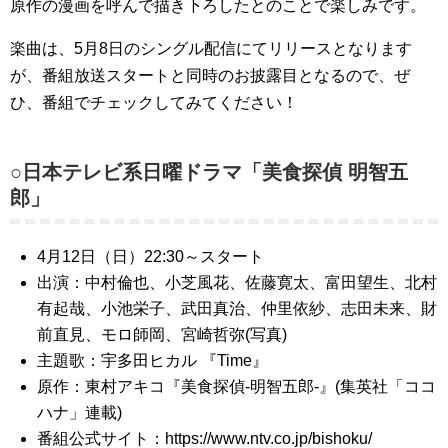
原作の漫画を呼んで描き下ろしたとのことで楽しみです。
楽曲は、5月8日のシングル配信にてリリースとなります
が、番組放送スタートと同時のお披露目となるので、ぜ
ひ、番組でチェックしてみてください！
○日本テレビ系日曜ドラマ「美食探偵 明智五
郎」
4月12日（日）22:30～スタート
出演：中村倫也、小芝風花、佐藤寛太、富田望生、北村
有起哉、小池栄子、武田真治、仲里依紗、志田未来、財
前直見、モロ師岡、宮崎哲弥(写真)
主題歌：宇多田ヒカル 『Time』
原作：東村アキコ『美食探偵-明智五郎-』(集英社「ココ
ハナ」連載)
番組公式サイト：https://www.ntv.co.jp/bishoku/