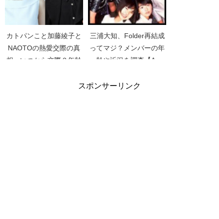
カトパンこと加藤綾子と
三浦大知、Folder再結成
NAOTOの熱愛交際の真
ってマジ？メンバーの年
相。いつから交際？年齢
齢や近況を調査【A-
差は？【週刊文春】
Studio】【満島ひかり】
スポンサーリンク