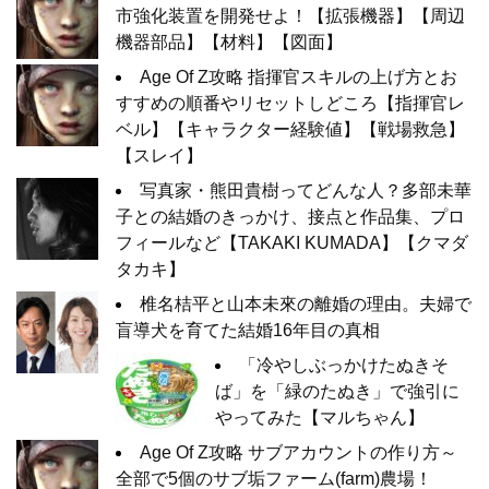
市強化装置を開発せよ！【拡張機器】【周辺
機器部品】【材料】【図面】
Age Of Z攻略 指揮官スキルの上げ方とお
すすめの順番やリセットしどころ【指揮官レ
ベル】【キャラクター経験値】【戦場救急】
【スレイ】
写真家・熊田貴樹ってどんな人？多部未華
子との結婚のきっかけ、接点と作品集、プロ
フィールなど【TAKAKI KUMADA】【クマダ
タカキ】
椎名桔平と山本未來の離婚の理由。夫婦で
盲導犬を育てた結婚16年目の真相
「冷やしぶっかけたぬきそ
ば」を「緑のたぬき」で強引に
やってみた【マルちゃん】
Age Of Z攻略 サブアカウントの作り方～
全部で5個のサブ垢ファーム(farm)農場！