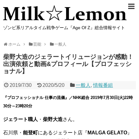
ゾンビ系リアルタイム戦争ゲーム『Age Of Z』総合情報サイト
ホーム
芸能
一般人
柴野大造のジェラートイリュージョンが感動！
出演依頼と動画&プロフィール【プロフェッシ
ョナル】
2019/7/30
2020/5/20
一般人
,
情報番組
『プロフェッショナル 仕事の流儀』／NHK総合 2019年7月30日(火)22時
30分～23時20分
ジェラート職人
・
柴野大造
さん。
石川県・
能登町
にあるジェラート店『
MALGA GELATO
』