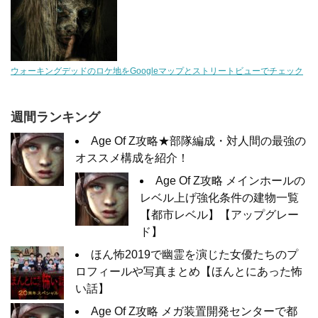
ウォーキングデッドのロケ地をGoogleマップとストリートビューでチェック
週間ランキング
Age Of Z攻略★部隊編成・対人間の最強の
オススメ構成を紹介！
Age Of Z攻略 メインホールの
レベル上げ強化条件の建物一覧
【都市レベル】【アップグレー
ド】
ほん怖2019で幽霊を演じた女優たちのプ
ロフィールや写真まとめ【ほんとにあった怖
い話】
Age Of Z攻略 メガ装置開発センターで都