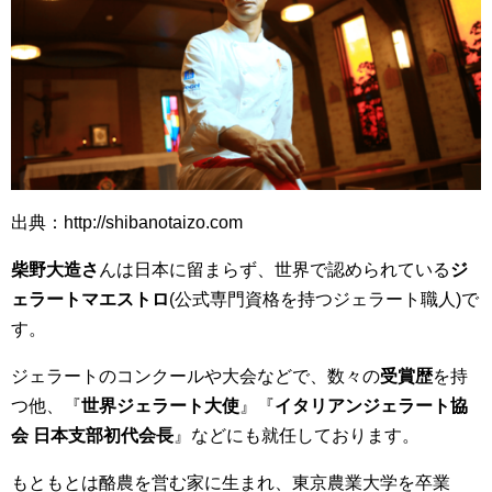
出典：http://shibanotaizo.com
柴野大造さ
んは日本に留まらず、世界で認められている
ジ
ェラートマエストロ
(公式専門資格を持つジェラート職人)で
す。
ジェラートのコンクールや大会などで、数々の
受賞歴
を持
つ他、『
世界ジェラート大使
』『
イタリアンジェラート協
会 日本支部初代会長
』などにも就任しております。
もともとは酪農を営む家に生まれ、東京農業大学を卒業