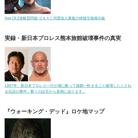
Age Of Z攻略質問箱-Ｑ＆Ａと同盟加入募集の情報交換掲示板
実録・新日本プロレス熊本旅館破壊事件の真実
1987年、新日本プロレス一行が酒に酔って旅館一軒まるごと破壊したとされ
る伝説の事件。数々の証言から真相に迫ります。
『ウォーキング・デッド』ロケ地マップ