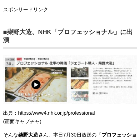
スポンサードリンク
■柴野大造、NHK「プロフェッショナル」に出
演
出典：https://www4.nhk.or.jp/professional
(画面キャプチャ)
そんな
柴野大造さ
ん、本日7月30日放送の『
プロフェッショ