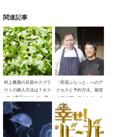
関連記事
村上農園の豆苗やスプラ
「民宿ふらっと」へのア
ウトの購入方法は？オス
クセスと予約方法。能登
スメ商品やリンク一覧
イタリアンのベンジャミ
【カンブリア宮殿】
ン・フラットと船下智香
子夫妻【情熱大陸】