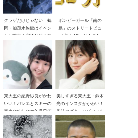
クラゲだけじゃない！鶴
ボンビーガール「南の
岡・加茂水族館はイベン
島」のストリートビュ
トが魅力！宿泊お泊り音
ー！新人AD、りんごちゃ
楽等【情熱大陸】
んの場所【幸せ！ボンビ
ーガール】
東大王の紀野紗良がかわ
美しすぎる東大王・鈴木
いい！バレエとスキーの
光のインスタがかわい！
実力や特技や生年月日等
趣味のギターとピアノも
スゴイ！