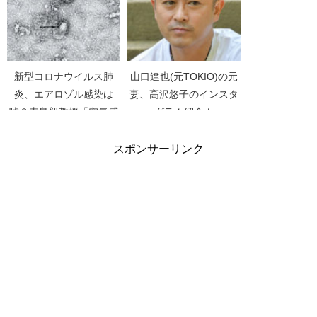
新型コロナウイルス肺
山口達也(元TOKIO)の元
炎、エアロゾル感染は
妻、高沢悠子のインスタ
嘘？寺島毅教授「空気感
グラム紹介！
染ではない」【スッキ
【Instagram】
リ！】
スポンサーリンク