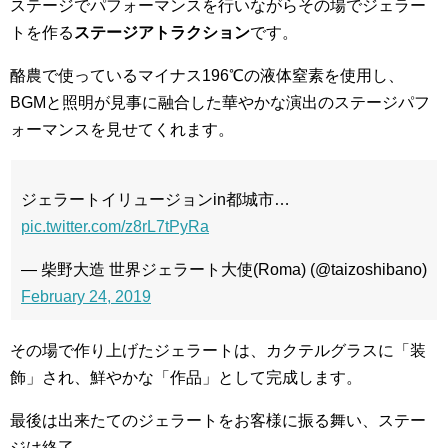
ステージでパフォーマンスを行いながらその場でジェラー
トを作る
ステージアトラクション
です。
酪農で使っているマイナス196℃の液体窒素を使用し、
BGMと照明が見事に融合した華やかな演出のステージパフ
ォーマンスを見せてくれます。
ジェラートイリュージョンin都城市…
pic.twitter.com/z8rL7tPyRa
— 柴野大造 世界ジェラート大使(Roma) (@taizoshibano)
February 24, 2019
その場で作り上げたジェラートは、カクテルグラスに「装
飾」され、鮮やかな「作品」として完成します。
最後は出来たてのジェラートをお客様に振る舞い、ステー
ジは終了。