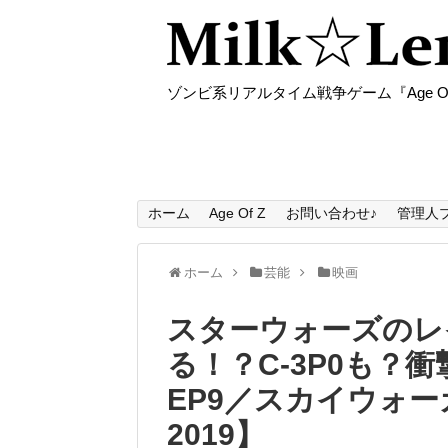
ゾンビ系リアルタイム戦争ゲーム『Age O
ホーム
Age Of Z
お問い合わせ♪
管理人
ホーム
芸能
映画
スターウォーズのレ
る！？C-3P0も？衝
EP9／スカイウォーカ
2019】