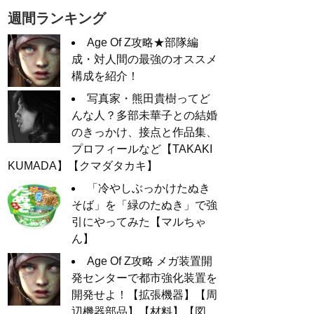
週間ランキング
Age Of Z攻略★部隊編
成・対人間の最強のオススメ
構成を紹介！
写真家・熊田貴樹ってど
んな人？多部未華子との結婚
のきっかけ、接点と作品集、
プロフィールなど【TAKAKI
KUMADA】【クマダタカキ】
「冷やしぶっかけたぬき
そば」を「緑のたぬき」で強
引にやってみた【マルちゃ
ん】
Age Of Z攻略 メガ装置開
発センターで都市強化装置を
開発せよ！【拡張機器】【周
辺機器部品】【材料】【図