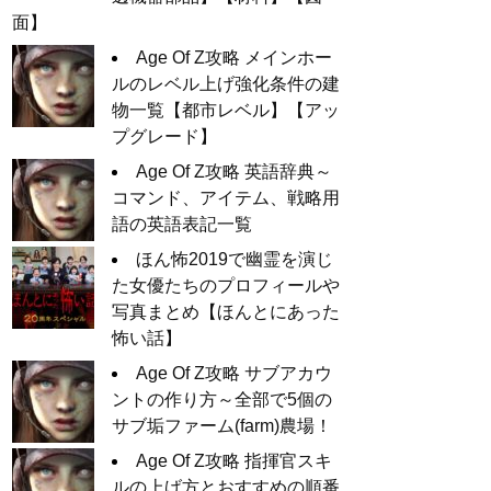
面】
Age Of Z攻略 メインホー
ルのレベル上げ強化条件の建
物一覧【都市レベル】【アッ
プグレード】
Age Of Z攻略 英語辞典～
コマンド、アイテム、戦略用
語の英語表記一覧
ほん怖2019で幽霊を演じ
た女優たちのプロフィールや
写真まとめ【ほんとにあった
怖い話】
Age Of Z攻略 サブアカウ
ントの作り方～全部で5個の
サブ垢ファーム(farm)農場！
Age Of Z攻略 指揮官スキ
ルの上げ方とおすすめの順番