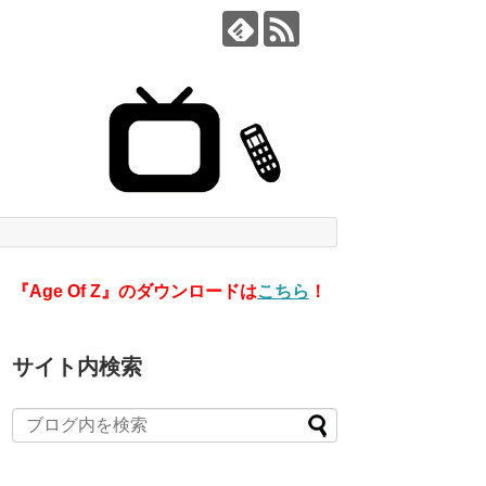
『Age Of Z』のダウンロードは
こちら
！
サイト内検索