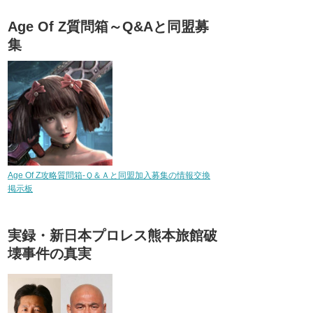
Age Of Z質問箱～Q&Aと同盟募
集
Age Of Z攻略質問箱-Ｑ＆Ａと同盟加入募集の情報交換
掲示板
実録・新日本プロレス熊本旅館破
壊事件の真実