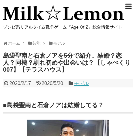
ゾンビ系リアルタイム戦争ゲーム『Age Of Z』総合情報サイト
ホーム
芸能
モデル
島袋聖南と石倉ノアを5分で紹介。結婚？恋
人？同棲？馴れ初めや出会いは？【しゃべくり
007】【テラスハウス】
2020/2/17
2020/5/20
モデル
■島袋聖南と石倉ノアは結婚してる？