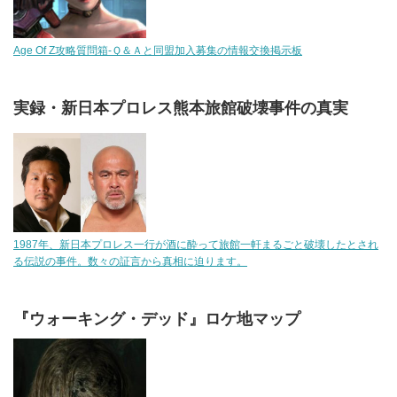
Age Of Z攻略質問箱-Ｑ＆Ａと同盟加入募集の情報交換掲示板
実録・新日本プロレス熊本旅館破壊事件の真実
1987年、新日本プロレス一行が酒に酔って旅館一軒まるごと破壊したとされ
る伝説の事件。数々の証言から真相に迫ります。
『ウォーキング・デッド』ロケ地マップ