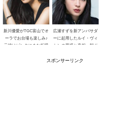
新川優愛がTGC富山でオ
広瀬すずを新アンバサダ
ーラでお台場も楽しみ♪
ーに起用したルイ・ヴィ
元彼はビンタにまな板呼
トンの思惑と真相。朝ド
ばわり【ナニコレ珍百
ラのレベルで考えてはい
景】
けない！【Louis
スポンサーリンク
Vuitton】