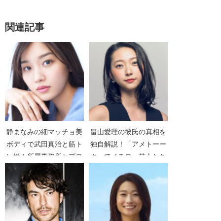
関連記事
静まなみの細マッチョ美
畠山愛理の彼氏の真相を
ボディで武田真治と筋ト
独自解説！「アメトーー
レ婚！所属事務所とプロ
ク」でイチロー芸人たち
フィール【歯科衛生士】
と共演！
【静麻波】