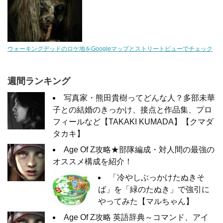
ウォーキングデッドのロケ地をGoogleマップとストリートビューでチェック
週間ランキング
写真家・熊田貴樹ってどんな人？多部未華
子との結婚のきっかけ、接点と作品集、プロ
フィールなど【TAKAKI KUMADA】【クマダ
タカキ】
Age Of Z攻略★部隊編成・対人間の最強の
オススメ構成を紹介！
「冷やしぶっかけたぬきそ
ば」を「緑のたぬき」で強引に
やってみた【マルちゃん】
Age Of Z攻略 英語辞典～コマンド、アイ