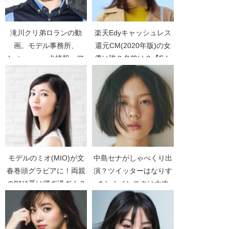
滝川クリ弟ロランの動
楽天Edyキャッシュレス
画。モデル事務所、
還元CM(2020年版)の女
Instagram、犬情報。ア
優は誰？名前は？【Edy
リスって誰？【滝川クリ
で支払、Edyで還元】
ステルのドレス写真】
モデルのミオ(MIO)が文
中島セナがしゃべくり出
春巻頭グラビアに！両親
演？ツイッターはなりす
のDNA受け継ぎ過ぎ！？
まし！インスタは大丈
【文春】【仲村トオル】
夫？【しゃべくり007】
【鷲尾いさ子】