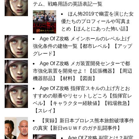
テム、戦略用語の英語表記一覧
ほん怖2019で幽霊を演じた女
優たちのプロフィールや写真ま
とめ【ほんとにあった怖い話】
Age Of Z攻略 メインホールのレベル上げ
強化条件の建物一覧【都市レベル】【アップ
グレード】
Age Of Z攻略 メガ装置開発センターで都
市強化装置を開発せよ！【拡張機器】【周辺
機器部品】【材料】【図面】
Age Of Z攻略 指揮官スキルの上げ方とお
すすめの順番やリセットしどころ【指揮官レ
ベル】【キャラクター経験値】【戦場救急】
【スレイ】
【実録】新日本プロレス熊本旅館破壊事件
の真実【新日vsＵＷＦのガチ乱闘事件】
Age Of Z攻略 副官とは？副官