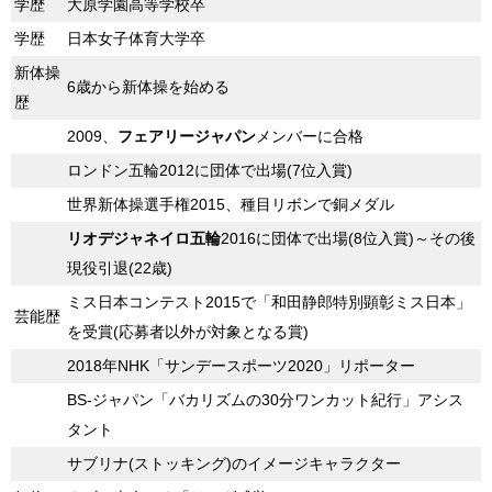
学歴
大原学園高等学校卒
学歴
日本女子体育大学卒
新体操
6歳から新体操を始める
歴
2009、
フェアリージャパン
メンバーに合格
ロンドン五輪2012に団体で出場(7位入賞)
世界新体操選手権2015、種目リボンで銅メダル
リオデジャネイロ五輪
2016に団体で出場(8位入賞)～その後
現役引退(22歳)
ミス日本コンテスト2015で「和田静郎特別顕彰ミス日本」
芸能歴
を受賞(応募者以外が対象となる賞)
2018年NHK「サンデースポーツ2020」リポーター
BS-ジャパン「バカリズムの30分ワンカット紀行」アシス
タント
サブリナ(ストッキング)のイメージキャラクター