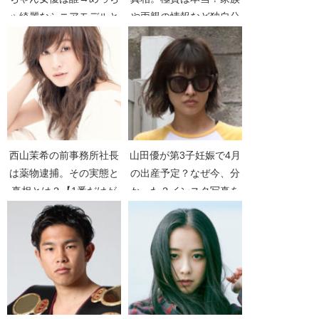
ゃ綺麗なシニアモデルと
や両親の情報など独自分
判明【発見！大人のため
析！【ハナタカ！優越
の粉ミルク】【森永乳
感】
業】【粟野咲里】
西山茉希の前事務所社長
山田優が第3子妊娠で4月
は薬物逮捕。その実態と
の出産予定？なぜ今、分
真相とは？【1番だけが
かった？インスタ写真を
知っている】
チェック【小栗旬】