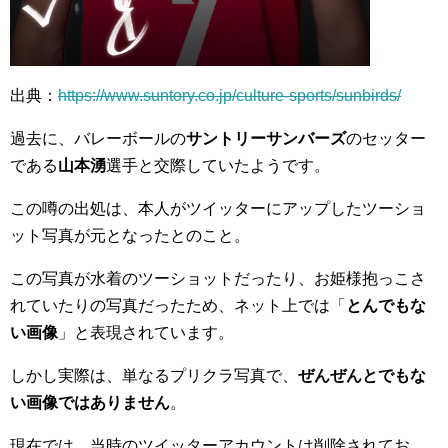
出典：
https://www.suntory.co.jp/culture-sports/sunbirds/
過去に、バレーボールの
サントリーサンバーズ
のセッター
である
山本湧
選手と交際していたようです。
この噂の出処は、本人がツイッターにアップしたツーショ
ット写真が元となったとのこと。
この写真が水着のツーショットだったり、お姫様抱っこさ
れていたりの写真だったため、ネット上では「
とんでもな
い画像
」と表現されています。
しかし実際は、単なるプリクラ写真で、
ぜんぜんとでもな
い画像ではありません
。
現在では、当時のツイッターアカウントは削除されてお