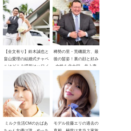
【全文有り】鈴木誠也と
稀勢の里・荒磯親方、最
畠山愛理の結婚式チャペ
後の髷姿！裏の顔と好み
ルはどこ？場所はハワイ
女性を北太樹、井上康
のアロハ・ケ・アクア
生、若の里が語る【A-
Studio】
ミルク生活CMのおばあ
モデル佐藤エリの過去の
ちゃん女優は誰→めっち
真相。極貧は本当？家族