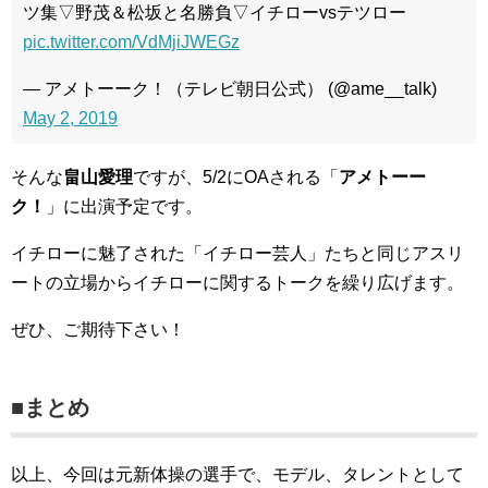
ツ集▽野茂＆松坂と名勝負▽イチローvsテツロー
pic.twitter.com/VdMjiJWEGz
— アメトーーク！（テレビ朝日公式） (@ame__talk)
May 2, 2019
そんな
畠山愛理
ですが、5/2にOAされる「
アメトーー
ク！
」に出演予定です。
イチローに魅了された「イチロー芸人」たちと同じアスリ
ートの立場からイチローに関するトークを繰り広げます。
ぜひ、ご期待下さい！
■まとめ
以上、今回は元新体操の選手で、モデル、タレントとして