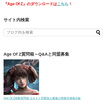
『Age Of Z』のダウンロードは
こちら
！
サイト内検索
Age Of Z質問箱～Q&Aと同盟募集
Age Of Z攻略質問箱-Ｑ＆Ａと同盟加入募集の情報交換掲示板