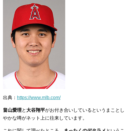
出典：
https://www.mlb.com/
畠山愛理
と
大谷翔平
がお付き合いしているというまことし
やかな噂がネット上に往来しています。
これに関して調べたところ、
まったくのデタラメ
というこ