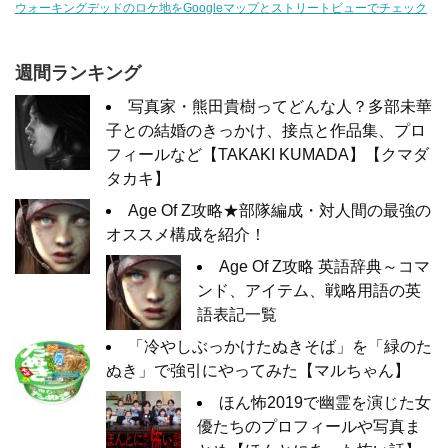
ウォーキングデッドのロケ地をGoogleマップとストリートビューでチェック
週間ランキング
写真家・熊田貴樹ってどんな人？多部未華
子との結婚のきっかけ、接点と作品集、プロ
フィールなど【TAKAKI KUMADA】【クマダ
タカキ】
Age Of Z攻略★部隊編成・対人間の最強の
オススメ構成を紹介！
Age Of Z攻略 英語辞典～コマ
ンド、アイテム、戦略用語の英
語表記一覧
「冷やしぶっかけたぬきそば」を「緑のた
ぬき」で強引にやってみた【マルちゃん】
ほん怖2019で幽霊を演じた女
優たちのプロフィールや写真ま