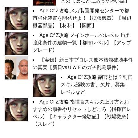
とめ【ほんとにあった怖い話】
Age Of Z攻略 メガ装置開発センターで都
市強化装置を開発せよ！【拡張機器】【周辺
機器部品】【材料】【図面】
Age Of Z攻略 メインホールのレベル上げ
強化条件の建物一覧【都市レベル】【アップ
グレード】
【実録】新日本プロレス熊本旅館破壊事件
の真実【新日vsＵＷＦのガチ乱闘事件】
Age Of Z攻略 副官とは？副官
スキル経験の書、欠片、募集、
レベルなど
Age Of Z攻略 指揮官スキルの上げ方とお
すすめの順番やリセットしどころ【指揮官レ
ベル】【キャラクター経験値】【戦場救急】
【スレイ】