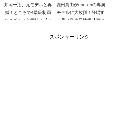
井岡一翔、元モデルと再
堀田真由がnon-noの専属
婚！ところで4階級制覇
モデルに大抜擢！登場す
とはどういう意味？【い
る号と発売日情報【恋は
まさら聞けないボクシン
つづくよどこまでも】
グ入門】
【坂上どうぶつ王国】
スポンサーリンク