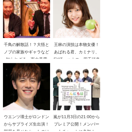
007】
【決済！忠臣蔵】
千鳥の解散話！？大悟と
王林の演技は本物女優！
ノブの家族やギャラなど
あばれる君、カミナリ、
知られざる一面大暴露
EXIT、ハナコ、四千頭身
【トキオカケル】【千鳥
が熱演！【突破ファイ
の大漫才2019】
ル】
ウエンツ瑛士がロンドン
嵐が11月3日の21:00から
からサプライズ生出演！
プレミア公開！メンバー
部屋を見せなかったのは
もチャットに参加！