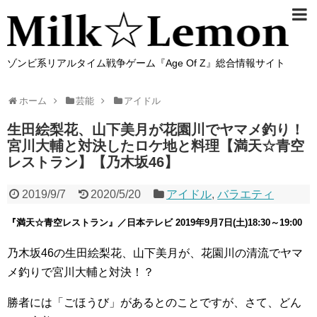
ゾンビ系リアルタイム戦争ゲーム『Age Of Z』総合情報サイト
ホーム
芸能
アイドル
生田絵梨花、山下美月が花園川でヤマメ釣り！
宮川大輔と対決したロケ地と料理【満天☆青空
レストラン】【乃木坂46】
2019/9/7
2020/5/20
アイドル
,
バラエティ
『満天☆青空レストラン』／日本テレビ 2019年9月7日(土)18:30～19:00
乃木坂46の生田絵梨花、山下美月が、花園川の清流でヤマ
メ釣りで宮川大輔と対決！？
勝者には「ごほうび」があるとのことですが、さて、どん