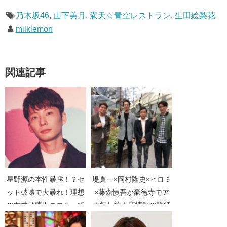
乃木坂46
,
山下美月
,
満天☆青空レストラン
,
生田絵梨花
milklemon
関連記事
星野源の本性暴露！？セ
堤真一×岡村隆史×ヒロミ
ット破壊で大暴れ！理想
×藤森慎吾が豪徳寺でア
の女性は藤田ニコルって
ポ無し旅！店情報の詳細
マジか【しゃべくり
紹介【火曜サプライズ】