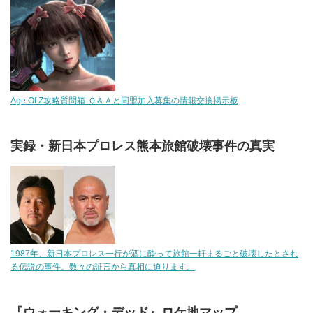
Age Of Z攻略質問箱-Ｑ＆Ａと同盟加入募集の情報交換掲示板
実録・新日本プロレス熊本旅館破壊事件の真実
1987年、新日本プロレス一行が酒に酔って旅館一軒まるごと破壊したとされ
る伝説の事件。数々の証言から真相に迫ります。
『ウォーキング・デッド』ロケ地マップ