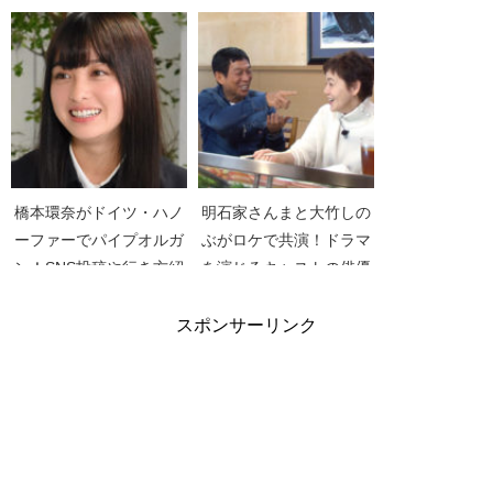
彼女いたから？【火曜サ
【ARASHI】【Turning
プライズ】
Up】【緊急記者会見】
橋本環奈がドイツ・ハノ
明石家さんまと大竹しの
ーファーでパイプオルガ
ぶがロケで共演！ドラマ
ン！SNS投稿や行き方紹
を演じるキャストの俳優
介【アナザースカイII】
女優は？【誰も知らない
明石家さんま】【2019】
スポンサーリンク
【2人ロケ】