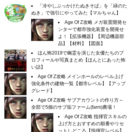
「冷やしぶっかけたぬきそば」を「緑のた
ぬき」で強引にやってみた【マルちゃん】
Age Of Z攻略 メガ装置開発セ
ンターで都市強化装置を開発せ
よ！【拡張機器】【周辺機器部
品】【材料】【図面】
ほん怖2019で幽霊を演じた女優たちのプ
ロフィールや写真まとめ【ほんとにあった怖
い話】
Age Of Z攻略 メインホールのレベル上げ
強化条件の建物一覧【都市レベル】【アップ
グレード】
Age Of Z攻略 サブアカウントの作り方～
全部で5個のサブ垢ファーム(farm)農場！
Age Of Z攻略 指揮官スキルの
上げ方とおすすめの順番やリセ
ットしどころ【指揮官レベル】