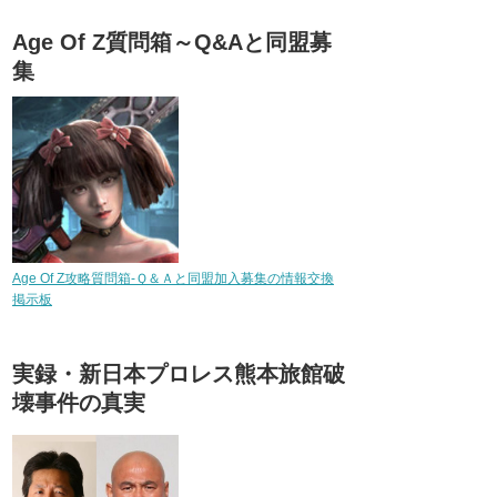
Age Of Z質問箱～Q&Aと同盟募
集
Age Of Z攻略質問箱-Ｑ＆Ａと同盟加入募集の情報交換
掲示板
実録・新日本プロレス熊本旅館破
壊事件の真実