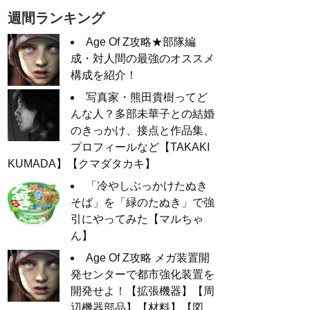
週間ランキング
Age Of Z攻略★部隊編
成・対人間の最強のオススメ
構成を紹介！
写真家・熊田貴樹ってど
んな人？多部未華子との結婚
のきっかけ、接点と作品集、
プロフィールなど【TAKAKI
KUMADA】【クマダタカキ】
「冷やしぶっかけたぬき
そば」を「緑のたぬき」で強
引にやってみた【マルちゃ
ん】
Age Of Z攻略 メガ装置開
発センターで都市強化装置を
開発せよ！【拡張機器】【周
辺機器部品】【材料】【図