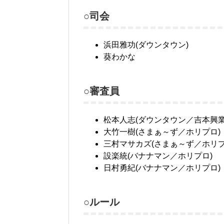
○司会
浜田雅功(ダウンタウン)
葵わかな
○審査員
松本人志(ダウンタウン／吉本興業
大竹一樹(さまぁ～ず／ホリプロ)
三村マサカズ(さまぁ～ず／ホリプ
設楽統(バナナマン／ホリプロ)
日村勇紀(バナナマン／ホリプロ)
○ルール