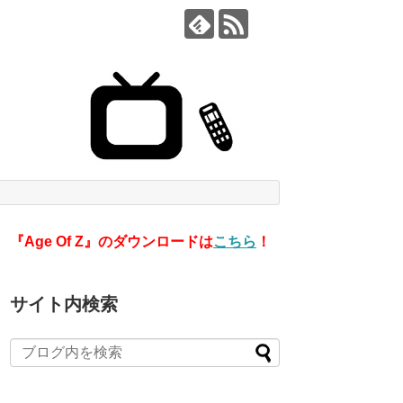
『Age Of Z』のダウンロードは
こちら
！
サイト内検索