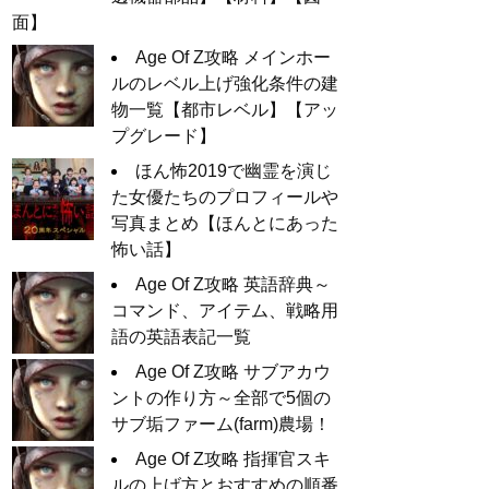
面】
Age Of Z攻略 メインホー
ルのレベル上げ強化条件の建
物一覧【都市レベル】【アッ
プグレード】
ほん怖2019で幽霊を演じ
た女優たちのプロフィールや
写真まとめ【ほんとにあった
怖い話】
Age Of Z攻略 英語辞典～
コマンド、アイテム、戦略用
語の英語表記一覧
Age Of Z攻略 サブアカウ
ントの作り方～全部で5個の
サブ垢ファーム(farm)農場！
Age Of Z攻略 指揮官スキ
ルの上げ方とおすすめの順番