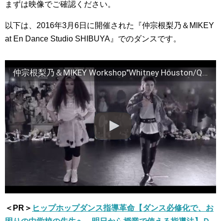
まずは映像でご確認ください。
以下は、2016年3月6日に開催された『仲宗根梨乃＆MIKEY
at En Dance Studio SHIBUYA』でのダンスです。
仲宗根梨乃＆MIKEY Workshop"Whitney Houston/Queen Of The Night"@En Dance Studio SHIBUYA
＜PR＞
ヒップホップダンス指導革命【ダンス必修化で、お