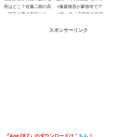
所はどこ？佐藤二朗の高
×藤森慎吾が豪徳寺でア
円寺出禁の真相は？
ポ無し旅！店情報の詳細
【TOKIOカケル】【生ま
紹介【火曜サプライズ】
れて初めて聞かれまし
【決済！忠臣蔵】
スポンサーリンク
た】
『Age Of Z』のダウンロードは
こちら
！