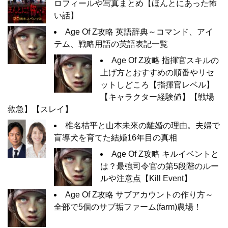
ロフィールや写真まとめ【ほんとにあった怖
い話】
Age Of Z攻略 英語辞典～コマンド、アイ
テム、戦略用語の英語表記一覧
Age Of Z攻略 指揮官スキルの
上げ方とおすすめの順番やリセ
ットしどころ【指揮官レベル】
【キャラクター経験値】【戦場
救急】【スレイ】
椎名桔平と山本未來の離婚の理由。夫婦で
盲導犬を育てた結婚16年目の真相
Age Of Z攻略 キルイベントと
は？最強司令官の第5段階のルー
ルや注意点【Kill Event】
Age Of Z攻略 サブアカウントの作り方～
全部で5個のサブ垢ファーム(farm)農場！