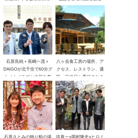
時間？5人？生？収録？
才能を持つ演技派女優
【インタビュー】
【世界一受けたい授業】
石原良純＋長嶋一茂＋
八ヶ岳食工房の場所、ア
DAIGOが北千住で60分グ
クセス、レストラン、通
ルメ！イチゴと大福を奪
販、定休日と番組のおさ
い合い【火曜サプライ
らい【人生の楽園】
ズ】
石原さとみの独り鮨の場
堤真一×岡村隆史×ヒロミ