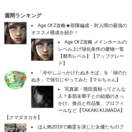
週間ランキング
Age Of Z攻略★部隊編成・対人間の最強の
オススメ構成を紹介！
Age Of Z攻略 メインホールの
レベル上げ強化条件の建物一覧
【都市レベル】【アップグレー
ド】
「冷やしぶっかけたぬきそば」を「緑のた
ぬき」で強引にやってみた【マルちゃん】
写真家・熊田貴樹ってどんな
人？多部未華子との結婚のきっ
かけ、接点と作品集、プロフィ
ールなど【TAKAKI KUMADA】
【クマダタカキ】
ほん怖2019で幽霊を演じた女優たちのプ