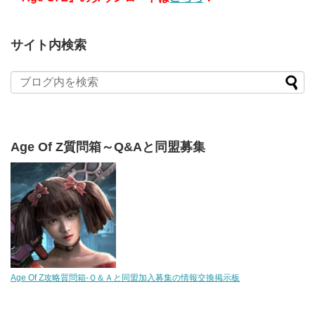
サイト内検索
Age Of Z質問箱～Q&Aと同盟募集
Age Of Z攻略質問箱-Ｑ＆Ａと同盟加入募集の情報交換掲示板