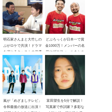
明石家さんまと大竹しの
どぶろっくが日本一で賞
ぶがロケで共演！ドラマ
金1000万！メンバーの名
を演じるキャストの俳優
前やプロフィールまとめ
女優は？【誰も知らない
【キングオブコント
明石家さんま】【2019】
2019】【KOC】
【2人ロケ】
嵐が「めざましテレビ」
富田望生を5分で解説！
令和最後の放送に出演！
写真家で作詞家？多彩な