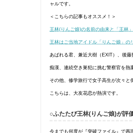
ャルです。
＜こちらの記事もオススメ！＞
王林(りんご娘)の名前の由来と「王林
王林はご当地アイドル「りんご娘」の
あばれる君、兼近大樹（EXIT）、後
痴漢、連続空き巣犯に挑む警察官を熱
その他、修学旅行で女子高生が次々と
こちらは、大友花恋が熱演です。
○ふたたび王林(りんご娘)が評
今までも何度が『突破ファイル』で再