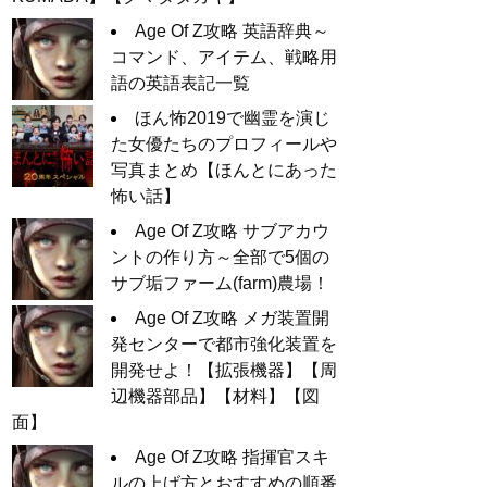
Age Of Z攻略 英語辞典～
コマンド、アイテム、戦略用
語の英語表記一覧
ほん怖2019で幽霊を演じ
た女優たちのプロフィールや
写真まとめ【ほんとにあった
怖い話】
Age Of Z攻略 サブアカウ
ントの作り方～全部で5個の
サブ垢ファーム(farm)農場！
Age Of Z攻略 メガ装置開
発センターで都市強化装置を
開発せよ！【拡張機器】【周
辺機器部品】【材料】【図
面】
Age Of Z攻略 指揮官スキ
ルの上げ方とおすすめの順番