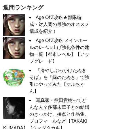
週間ランキング
Age Of Z攻略★部隊編
成・対人間の最強のオススメ
構成を紹介！
Age Of Z攻略 メインホー
ルのレベル上げ強化条件の建
物一覧【都市レベル】【アッ
プグレード】
「冷やしぶっかけたぬき
そば」を「緑のたぬき」で強
引にやってみた【マルちゃ
ん】
写真家・熊田貴樹ってど
んな人？多部未華子との結婚
のきっかけ、接点と作品集、
プロフィールなど【TAKAKI
KUMADA】【クマダタカキ】