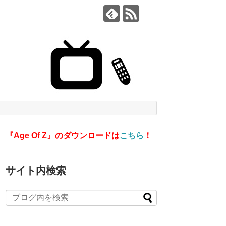
『Age Of Z』のダウンロードは
こちら
！
サイト内検索