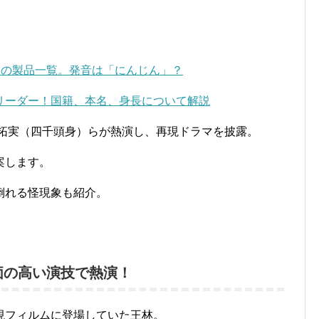
」の製品一覧。発音は「にんじん」？
リーダー！国籍、本名、身長について解説
藤拓実（四千頭身）らが熱演し、再現ドラマを披露。
案します。
倒れる怪現象も紹介。
価の高い演技で熱演！
現フィルムに登場していた王林。