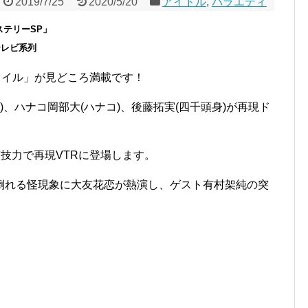
2019/7/25
2020/5/20
アイドル
,
バラエティ
テリーSP」
本テレビ系列
ァイル」が見どころ満載です！
)、ハナコ岡部大(ハナコ)、後藤拓実(四千頭身)が再現ド
演技力で再現VTRに登場します。
倒れる怪現象に大友花恋が熱演し、ゲスト有村架純の突