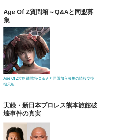
Age Of Z質問箱～Q&Aと同盟募
集
Age Of Z攻略質問箱-Ｑ＆Ａと同盟加入募集の情報交換
掲示板
実録・新日本プロレス熊本旅館破
壊事件の真実