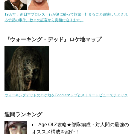
1987年、新日本プロレス一行が酒に酔って旅館一軒まるごと破壊したとされ
る伝説の事件。数々の証言から真相に迫ります。
『ウォーキング・デッド』ロケ地マップ
ウォーキングデッドのロケ地をGoogleマップとストリートビューでチェック
週間ランキング
Age Of Z攻略★部隊編成・対人間の最強の
オススメ構成を紹介！