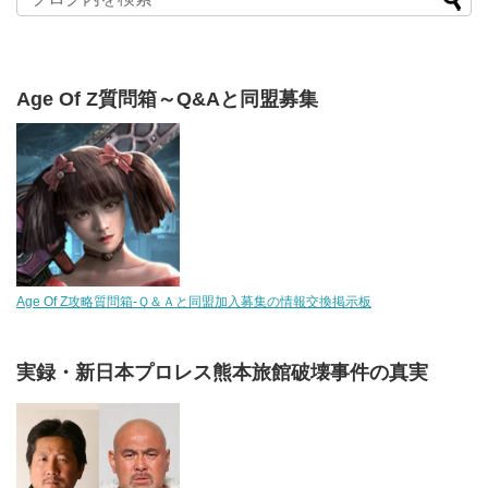
Age Of Z質問箱～Q&Aと同盟募集
Age Of Z攻略質問箱-Ｑ＆Ａと同盟加入募集の情報交換掲示板
実録・新日本プロレス熊本旅館破壊事件の真実