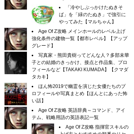
「冷やしぶっかけたぬきそ
ば」を「緑のたぬき」で強引に
やってみた【マルちゃん】
Age Of Z攻略 メインホールのレベル上げ
強化条件の建物一覧【都市レベル】【アップ
グレード】
写真家・熊田貴樹ってどんな人？多部未華
子との結婚のきっかけ、接点と作品集、プロ
フィールなど【TAKAKI KUMADA】【クマダ
タカキ】
ほん怖2019で幽霊を演じた女優たちのプ
ロフィールや写真まとめ【ほんとにあった怖
い話】
Age Of Z攻略 英語辞典～コマンド、アイ
テム、戦略用語の英語表記一覧
Age Of Z攻略 指揮官スキルの