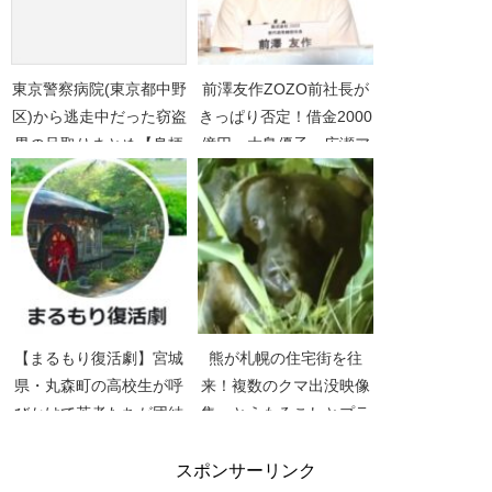
東京警察病院(東京都中野
前澤友作ZOZO前社長が
区)から逃走中だった窃盗
きっぱり否定！借金2000
男の足取りまとめ【身柄
億円、大島優子、広瀬ア
確保】
リスは全部ウソ！
【まるもり復活劇】宮城
熊が札幌の住宅街を往
県・丸森町の高校生が呼
来！複数のクマ出没映像
びかけて若者たちが団結
集。とうもろこしとプラ
ボランティア【台風19
ムを食べ放題動画
号】【スッキリ】
スポンサーリンク