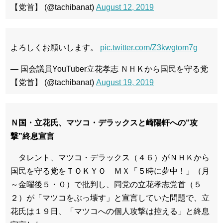
【党首】 (@tachibanat)
August 12, 2019
よろしくお願いします。
pic.twitter.com/Z3kwgtom7g
— 国会議員YouTuber立花孝志 ＮＨＫから国民を守る党
【党首】 (@tachibanat)
August 19, 2019
Ｎ国・立花氏、マツコ・デラックスと崎陽軒への“攻
撃”終息宣言
タレント、マツコ・デラックス（４６）がＮＨＫから
国民を守る党をＴＯＫＹＯ ＭＸ「５時に夢中！」（月
～金曜後５・０）で批判し、同党の立花孝志党首（５
２）が「マツコをぶっ壊す」と宣言していた問題で、立
花氏は１９日、「マツコへの個人攻撃は控える」と終息