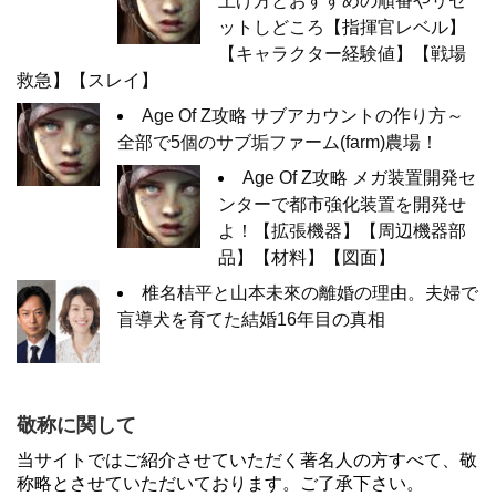
上げ方とおすすめの順番やリセ
ットしどころ【指揮官レベル】
【キャラクター経験値】【戦場
救急】【スレイ】
Age Of Z攻略 サブアカウントの作り方～
全部で5個のサブ垢ファーム(farm)農場！
Age Of Z攻略 メガ装置開発セ
ンターで都市強化装置を開発せ
よ！【拡張機器】【周辺機器部
品】【材料】【図面】
椎名桔平と山本未來の離婚の理由。夫婦で
盲導犬を育てた結婚16年目の真相
敬称に関して
当サイトではご紹介させていただく著名人の方すべて、敬
称略とさせていただいております。ご了承下さい。