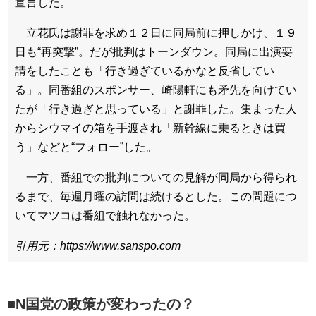
宣言した。
立花氏は謝罪を求め１２日に同局前に押しかけ、１９
日も“再突撃”。だが批判はトーンダウン。同局に出演要
請をしたことも「行き過ぎているかなと反省してい
る」。同番組のスポンサー、崎陽軒にも矛先を向けてい
たが「行き過ぎと思っている」と謝罪した。集まった人
からシウマイの箱を手渡され「新幹線に乗るときは買
う」などと“フォロー”した。
一方、番組での批判についての見解が同局から得られ
るまで、毎週月曜の訪問は続けるとした。この問題につ
いてマツコは番組で触れなかった。
引用元：https://www.sanspo.com
■N国党の政策が変わったの？