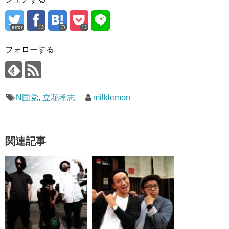
error
フォローする
N国党
,
立花孝志
milklemon
関連記事