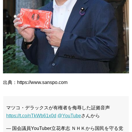
出典：https://www.sanspo.com
マツコ・デラックスが有権者を侮辱した証拠音声
https://t.co/nTkWb61x0d
@YouTube
さんから
— 国会議員YouTuber立花孝志 ＮＨＫから国民を守る党