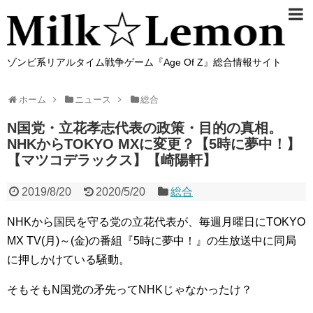
ゾンビ系リアルタイム戦争ゲーム『Age Of Z』総合情報サイト
ホーム
ニュース
総合
N国党・立花孝志代表の政策・目的の真相。
NHKからTOKYO MXに変更？【5時に夢中！】
【マツコデラックス】【崎陽軒】
2019/8/20
2020/5/20
総合
NHKから国民を守る党の立花代表が、毎週月曜日にTOKYO
MX TV(月)～(金)の番組『5時に夢中！』の生放送中に同局
に押しかけている騒動。
そもそもN国党の矛先ってNHKじゃなかったけ？