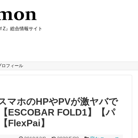
f Z』総合情報サイト
プロフィール
スマホのHPやPVが激ヤバで
SCOBAR FOLD1】【パ
lexPai】