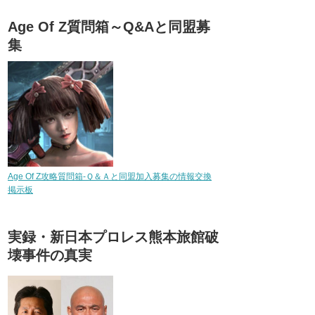
Age Of Z質問箱～Q&Aと同盟募
集
Age Of Z攻略質問箱-Ｑ＆Ａと同盟加入募集の情報交換
掲示板
実録・新日本プロレス熊本旅館破
壊事件の真実