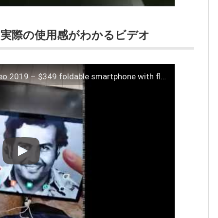
1」の実際の使用感がわかるビデオ
Escobar Fold 1 in action – Real Video 2019 – $349 foldable smartphone with flexible screen