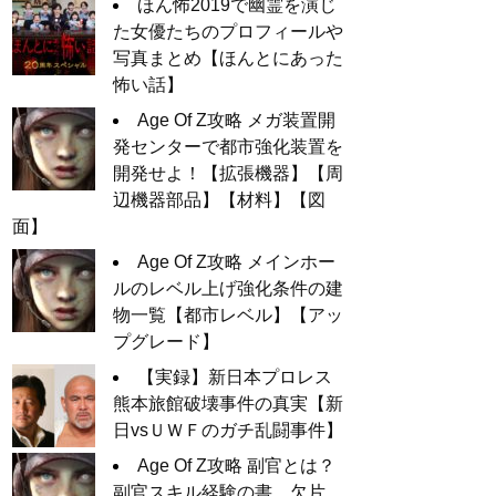
ほん怖2019で幽霊を演じ
た女優たちのプロフィールや
写真まとめ【ほんとにあった
怖い話】
Age Of Z攻略 メガ装置開
発センターで都市強化装置を
開発せよ！【拡張機器】【周
辺機器部品】【材料】【図
面】
Age Of Z攻略 メインホー
ルのレベル上げ強化条件の建
物一覧【都市レベル】【アッ
プグレード】
【実録】新日本プロレス
熊本旅館破壊事件の真実【新
日vsＵＷＦのガチ乱闘事件】
Age Of Z攻略 副官とは？
副官スキル経験の書、欠片、