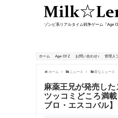
ゾンビ系リアルタイム戦争ゲーム『Age O
ホーム
Age Of Z
お問い合わせ♪
管理人
ホーム
ニュース
変なニュース
麻薬王兄が発売した
ツッコミどころ満載【E
ブロ・エスコバル】【F