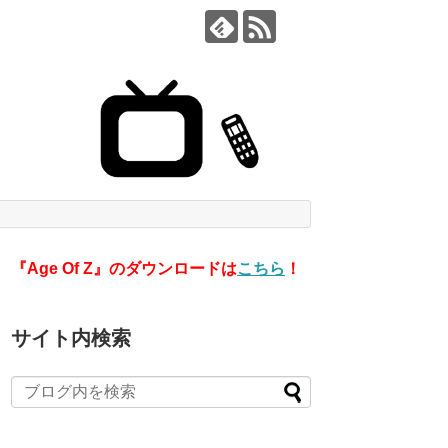
『Age Of Z』のダウンロードは
こちら
！
サイト内検索