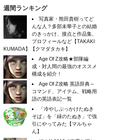
週間ランキング
写真家・熊田貴樹ってど
んな人？多部未華子との結婚
のきっかけ、接点と作品集、
プロフィールなど【TAKAKI
KUMADA】【クマダタカキ】
Age Of Z攻略★部隊編
成・対人間の最強のオススメ
構成を紹介！
Age Of Z攻略 英語辞典～
コマンド、アイテム、戦略用
語の英語表記一覧
「冷やしぶっかけたぬき
そば」を「緑のたぬき」で強
引にやってみた【マルちゃ
ん】