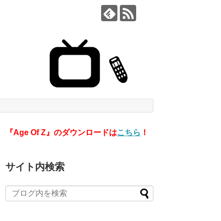
『Age Of Z』のダウンロードは
こちら
！
サイト内検索