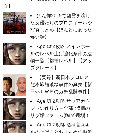
面】
ほん怖2019で幽霊を演じ
た女優たちのプロフィールや
写真まとめ【ほんとにあった
怖い話】
Age Of Z攻略 メインホー
ルのレベル上げ強化条件の建
物一覧【都市レベル】【アッ
プグレード】
【実録】新日本プロレス
熊本旅館破壊事件の真実【新
日vsＵＷＦのガチ乱闘事件】
Age Of Z攻略 サブアカウ
ントの作り方～全部で5個の
サブ垢ファーム(farm)農場！
Age Of Z攻略 指揮官スキ
ルの上げ方とおすすめの順番