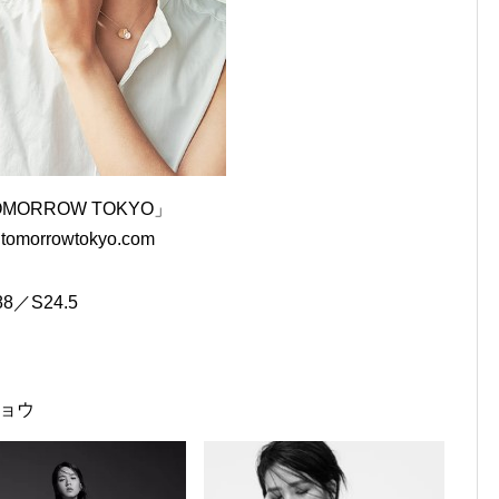
MORROW TOKYO」
w.tomorrowtokyo.com
8／S24.5
ョウ