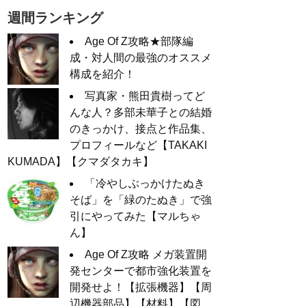
週間ランキング
Age Of Z攻略★部隊編
成・対人間の最強のオススメ
構成を紹介！
写真家・熊田貴樹ってど
んな人？多部未華子との結婚
のきっかけ、接点と作品集、
プロフィールなど【TAKAKI
KUMADA】【クマダタカキ】
「冷やしぶっかけたぬき
そば」を「緑のたぬき」で強
引にやってみた【マルちゃ
ん】
Age Of Z攻略 メガ装置開
発センターで都市強化装置を
開発せよ！【拡張機器】【周
辺機器部品】【材料】【図