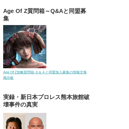
Age Of Z質問箱～Q&Aと同盟募
集
Age Of Z攻略質問箱-Ｑ＆Ａと同盟加入募集の情報交換
掲示板
実録・新日本プロレス熊本旅館破
壊事件の真実