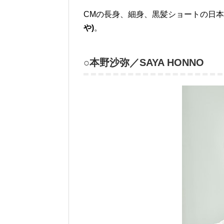
CMの長身、細身、黒髪ショートの日
や)
。
○本野沙弥／SAYA HONNO