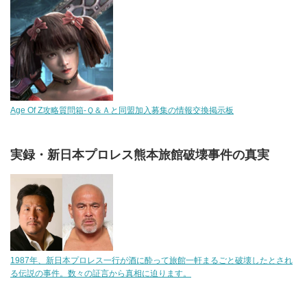
Age Of Z攻略質問箱-Ｑ＆Ａと同盟加入募集の情報交換掲示板
実録・新日本プロレス熊本旅館破壊事件の真実
1987年、新日本プロレス一行が酒に酔って旅館一軒まるごと破壊したとされ
る伝説の事件。数々の証言から真相に迫ります。