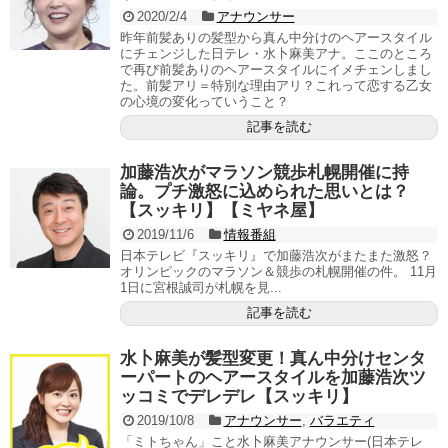
2020/2/4
アナウンサー
昨年前髪ありの髪型から真ん中分けのヘアースタイル
にチェンジした日テレ・水卜麻美アナ。ここのところ
で再び前髪ありのヘアースタイルにイメチェンしまし
た。前髪アリ＝特別な理由アリ？これって恋する乙女
の心境の変化っていうこと？
記事を読む
加藤浩次がマラソン競歩札幌開催に持
論。プチ激怒に込められた思いとは？
【スッキリ】【ミヤネ屋】
2019/11/6
情報番組
日本テレビ『スッキリ』で加藤浩次がまたまた激怒？
オリンピックのマラソン＆競歩の札幌開催の件。 11月
1日に宮根誠司が札幌を見...
記事を読む
水卜麻美が髪型変更！真ん中分けセンタ
ーパートのヘアースタイルを加藤浩次ツ
ッコミでデレデレ【スッキリ】
2019/10/8
アナウンサー
,
バラエティ
「ミトちゃん」こと水卜麻美アナウンサー(日本テレ