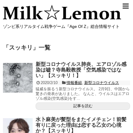
ゾンビ系リアルタイム戦争ゲーム『Age Of Z』総合情報サイト
「
スッキリ
」
一覧
新型コロナウイルス肺炎、エアロゾル感
染は嘘？寺島毅教授「空気感染ではな
い」【スッキリ！】
2020/2/10
情報番組
,
新型コロナウイルス
猛威を振るう新型コロナウイルス。 2月9日、中国から
驚きの発表がありました。 なんと、ウイルスはエアロ
ゾル感染(空気感染)をす...
記事を読む
水卜麻美が髪型をまたイメチェン！前髪
有りに戻った理由は恋する乙女の心境
か？【スッキリ】