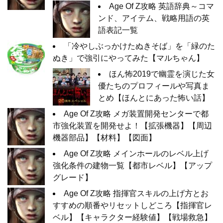
Age Of Z攻略 英語辞典～コマ
ンド、アイテム、戦略用語の英
語表記一覧
「冷やしぶっかけたぬきそば」を「緑のた
ぬき」で強引にやってみた【マルちゃん】
ほん怖2019で幽霊を演じた女
優たちのプロフィールや写真ま
とめ【ほんとにあった怖い話】
Age Of Z攻略 メガ装置開発センターで都
市強化装置を開発せよ！【拡張機器】【周辺
機器部品】【材料】【図面】
Age Of Z攻略 メインホールのレベル上げ
強化条件の建物一覧【都市レベル】【アップ
グレード】
Age Of Z攻略 指揮官スキルの上げ方とお
すすめの順番やリセットしどころ【指揮官レ
ベル】【キャラクター経験値】【戦場救急】