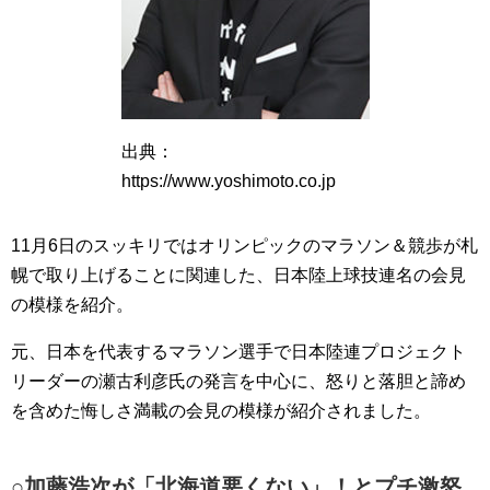
出典：
https://www.yoshimoto.co.jp
11月6日のスッキリではオリンピックのマラソン＆競歩が札
幌で取り上げることに関連した、日本陸上球技連名の会見
の模様を紹介。
元、日本を代表するマラソン選手で日本陸連プロジェクト
リーダーの瀬古利彦氏の発言を中心に、怒りと落胆と諦め
を含めた悔しさ満載の会見の模様が紹介されました。
○加藤浩次が「北海道悪くない」！とプチ激怒