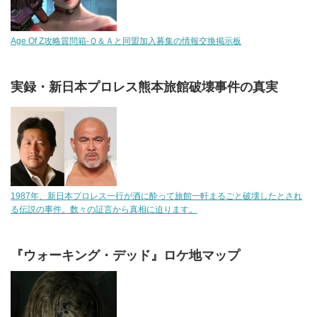
Age Of Z攻略質問箱-Ｑ＆Ａと同盟加入募集の情報交換掲示板
実録・新日本プロレス熊本旅館破壊事件の真実
1987年、新日本プロレス一行が酒に酔って旅館一軒まるごと破壊したとされ
る伝説の事件。数々の証言から真相に迫ります。
『ウォーキング・デッド』ロケ地マップ