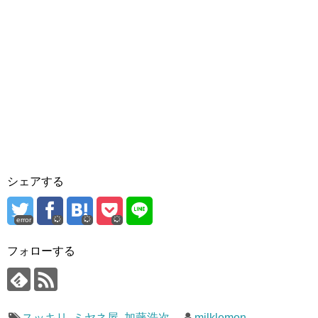
シェアする
error
フォローする
スッキリ
,
ミヤネ屋
,
加藤浩次
milklemon