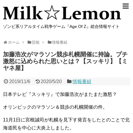
ゾンビ系リアルタイム戦争ゲーム『Age Of Z』総合情報サイト
ホーム
芸能
情報番組
加藤浩次がマラソン競歩札幌開催に持論。プチ
激怒に込められた思いとは？【スッキリ】【ミ
ヤネ屋】
2019/11/6
2020/5/20
情報番組
日本テレビ『スッキリ』で加藤浩次がまたまた激怒？
オリンピックのマラソン＆競歩の札幌開催の件。
11月1日に宮根誠司が札幌を見下す発言をしたとのことで北
海道民を中心に大炎上しました。