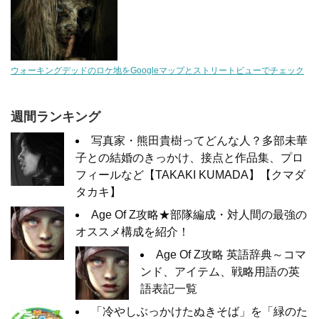
ウォーキングデッドのロケ地をGoogleマップとストリートビューでチェック
週間ランキング
写真家・熊田貴樹ってどんな人？多部未華
子との結婚のきっかけ、接点と作品集、プロ
フィールなど【TAKAKI KUMADA】【クマダ
タカキ】
Age Of Z攻略★部隊編成・対人間の最強の
オススメ構成を紹介！
Age Of Z攻略 英語辞典～コマ
ンド、アイテム、戦略用語の英
語表記一覧
「冷やしぶっかけたぬきそば」を「緑のた