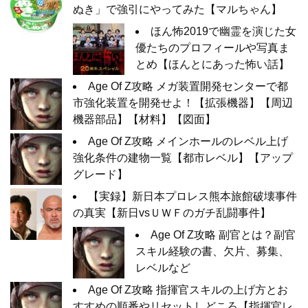
ぬき」で強引にやってみた【マルちゃん】
ほん怖2019で幽霊を演じた女
優たちのプロフィールや写真ま
とめ【ほんとにあった怖い話】
Age Of Z攻略 メガ装置開発センターで都
市強化装置を開発せよ！【拡張機器】【周辺
機器部品】【材料】【図面】
Age Of Z攻略 メインホールのレベル上げ
強化条件の建物一覧【都市レベル】【アップ
グレード】
【実録】新日本プロレス熊本旅館破壊事件
の真実【新日vsＵＷＦのガチ乱闘事件】
Age Of Z攻略 副官とは？副官
スキル経験の書、欠片、募集、
レベルなど
Age Of Z攻略 指揮官スキルの上げ方とお
すすめの順番やリセットしどころ【指揮官レ