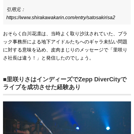
引用元：
https://www.shirakawakarin.com/entry/satosakirisa2
おそらく白川花凛は、当時よく取り沙汰されていた、ブラ
ック事務所による地下アイドルたちへのギャラ未払い問題
に対する意味を込め、皮肉まじりのメッセージで「里咲り
さ社長は違う！」と発信したのでしょう。
■里咲りさはインディーズでZepp DiverCityで
ライブを成功させた経験あり