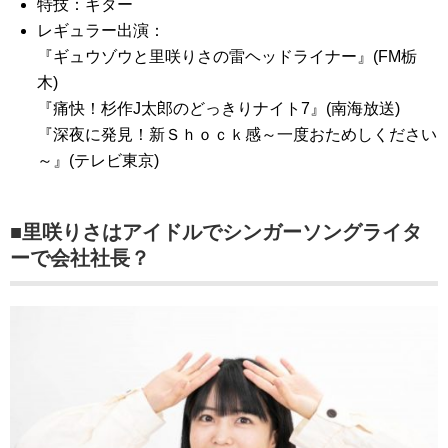
特技：ギター
レギュラー出演：
『ギュウゾウと里咲りさの雷ヘッドライナー』(FM栃
木)
『痛快！杉作J太郎のどっきりナイト7』(南海放送)
『深夜に発見！新Ｓｈｏｃｋ感～一度おためしください
～』(テレビ東京)
■里咲りさはアイドルでシンガーソングライタ
ーで会社社長？