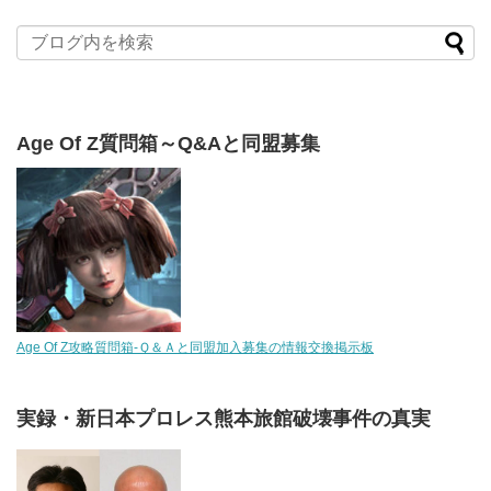
Age Of Z質問箱～Q&Aと同盟募集
Age Of Z攻略質問箱-Ｑ＆Ａと同盟加入募集の情報交換掲示板
実録・新日本プロレス熊本旅館破壊事件の真実