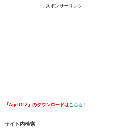
刊女性】【新型コロナウ
スポンサーリンク
イルス】
『Age Of Z』のダウンロードは
こちら
！
サイト内検索