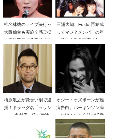
椎名林檎のライブ決行～
三浦大知、Folder再結成
大阪仙台も実施？感染拡
ってマジ？メンバーの年
大中に開催する真意【新
齢や近況を調査【A-
型コロナウイルス】【東
Studio】【満島ひかり】
京事変】
槇原敬之が覚せい剤で逮
オジー・オズボーンが難
捕！ドラッグ名「ラッシ
病告白。パーキンソン病
ュ」奥村秀一氏が供述
って治るの？今後の活動
「マッキーのもの」【や
が気になる【Ozzy
められない違法薬物】
Osbourne】