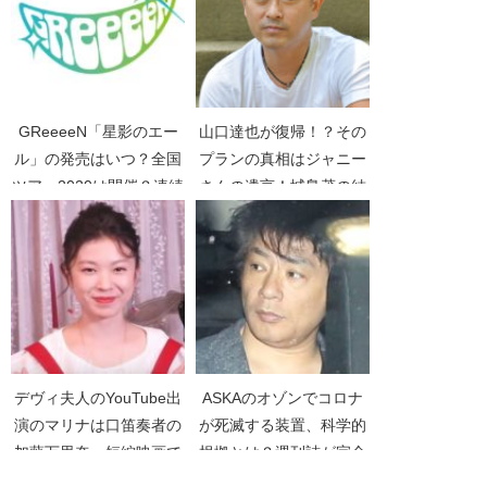
GReeeeN「星影のエー
山口達也が復帰！？その
ル」の発売はいつ？全国
プランの真相はジャニー
ツアー2020は開催？連続
さんの遺言！城島茂の結
テレビ小説主題歌と「ら
婚式で披露か【TOKIO】
じるラボ」出演情報【新
【東スポ】
型コロナウイルス】
デヴィ夫人のYouTube出
ASKAのオゾンでコロナ
演のマリナは口笛奏者の
が死滅する装置、科学的
加藤万里奈。短編映画で
根拠とは？週刊誌が完全
主演も
否定【SAYONARA】【週