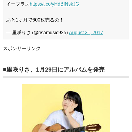
イープラス
https://t.co/yHdBlNskJG
あと1ヶ月で600枚売るの！
— 里咲りさ (@risamusic925)
August 21, 2017
スポンサーリンク
■里咲りさ、1月29日にアルバムを発売