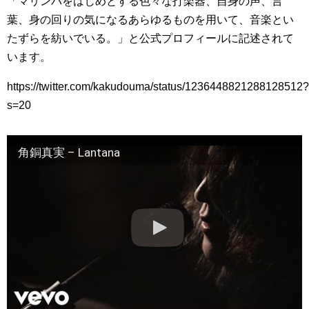
「マリンバをはじめとする色々な打楽器、自身の声、言
葉、身の回りの気になるあらゆるものを用いて、音楽とい
たずらを紡いでいる。」と公式プロフィールに記述されて
います。
https://twitter.com/kakudouma/status/1236448821288128512?
s=20
角銅真実 – Lantana