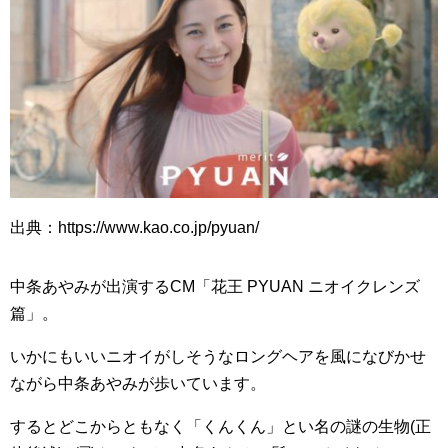
出典：https://www.kao.co.jp/pyuan/
中条あやみが出演するCM「花王 PYUAN ニオイクレンズ
篇」。
いかにもいいニオイがしそうなロングヘアを風になびかせ
ながら中条あやみが歩いています。
するとどこからともなく「くんくん」とい名の謎の生物(正