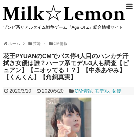
ゾンビ系リアルタイム戦争ゲーム『Age Of Z』総合情報サイト
ホーム
芸能
CM情報
花王PYUANのCMでバス停4人目のハンカチ汗
拭き女優は誰？ハーフ系モデル3人も調査【ピ
ュアン】【ニオッてる！？】【中条あやみ】
【くんくん】【角銅真実】
2020/3/10
2020/5/20
CM情報
,
モデル
,
女優