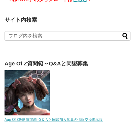
サイト内検索
Age Of Z質問箱～Q&Aと同盟募集
Age Of Z攻略質問箱-Ｑ＆Ａと同盟加入募集の情報交換掲示板