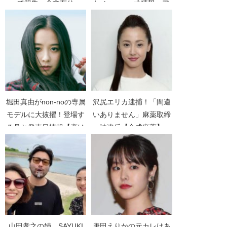
で報告。全文有り
Instagram、犬情報。ア
リスって誰？【滝川クリ
ステルのドレス写真】
堀田真由がnon-noの専属
沢尻エリカ逮捕！「間違
モデルに大抜擢！登場す
いありません」麻薬取締
る号と発売日情報【恋は
法違反【合成麻薬】
つづくよどこまでも】
【MDMA】
【坂上どうぶつ王国】
山田孝之の姉、SAYUKI
唐田えりかの元カレはあ