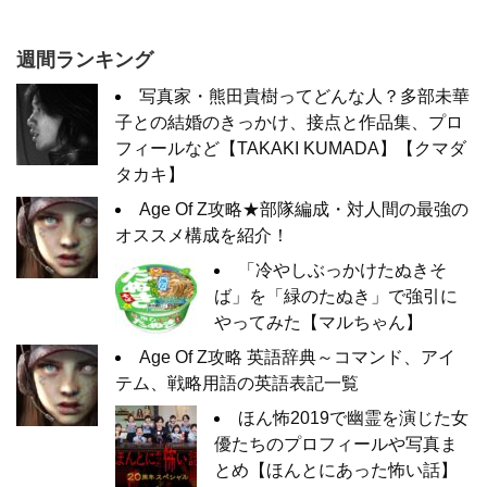
週間ランキング
写真家・熊田貴樹ってどんな人？多部未華
子との結婚のきっかけ、接点と作品集、プロ
フィールなど【TAKAKI KUMADA】【クマダ
タカキ】
Age Of Z攻略★部隊編成・対人間の最強の
オススメ構成を紹介！
「冷やしぶっかけたぬきそ
ば」を「緑のたぬき」で強引に
やってみた【マルちゃん】
Age Of Z攻略 英語辞典～コマンド、アイ
テム、戦略用語の英語表記一覧
ほん怖2019で幽霊を演じた女
優たちのプロフィールや写真ま
とめ【ほんとにあった怖い話】