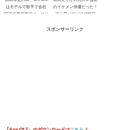
はモデルで歌手で会社
のイケメン俳優だった！
CEOで美容家でジュエリ
アサ芸ビズがほぼ特定
ーデザイナーだった！
【トドメの接吻】【観光
【椿かおり】【おしゃれ
伝道師】
スポンサーリンク
イズム】
『Age Of Z』のダウンロードは
こちら
！