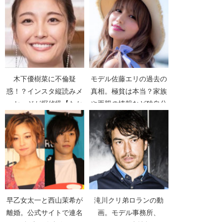
木下優樹菜に不倫疑
モデル佐藤エリの過去の
惑！？インスタ縦読みメ
真相。極貧は本当？家族
ッセージが探偵級【たか
や両親の情報など独自分
しあいしてるよずーーっ
析！【ハナタカ！優越
と】
感】
早乙女太一と西山茉希が
滝川クリ弟ロランの動
離婚。公式サイトで連名
画。モデル事務所、