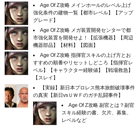
Age Of Z攻略 メインホールのレベル上げ
強化条件の建物一覧【都市レベル】【アップ
グレード】
Age Of Z攻略 メガ装置開発センターで都
市強化装置を開発せよ！【拡張機器】【周辺
機器部品】【材料】【図面】
Age Of Z攻略 指揮官スキルの上げ方とお
すすめの順番やリセットしどころ【指揮官レ
ベル】【キャラクター経験値】【戦場救急】
【スレイ】
【実録】新日本プロレス熊本旅館破壊事件
の真実【新日vsＵＷＦのガチ乱闘事件】
Age Of Z攻略 副官とは？副官
スキル経験の書、欠片、募集、
レベルなど