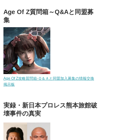
Age Of Z質問箱～Q&Aと同盟募
集
Age Of Z攻略質問箱-Ｑ＆Ａと同盟加入募集の情報交換
掲示板
実録・新日本プロレス熊本旅館破
壊事件の真実