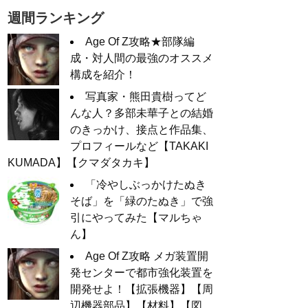
週間ランキング
Age Of Z攻略★部隊編
成・対人間の最強のオススメ
構成を紹介！
写真家・熊田貴樹ってど
んな人？多部未華子との結婚
のきっかけ、接点と作品集、
プロフィールなど【TAKAKI
KUMADA】【クマダタカキ】
「冷やしぶっかけたぬき
そば」を「緑のたぬき」で強
引にやってみた【マルちゃ
ん】
Age Of Z攻略 メガ装置開
発センターで都市強化装置を
開発せよ！【拡張機器】【周
辺機器部品】【材料】【図