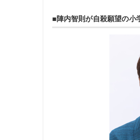
■陣内智則が自殺願望の小