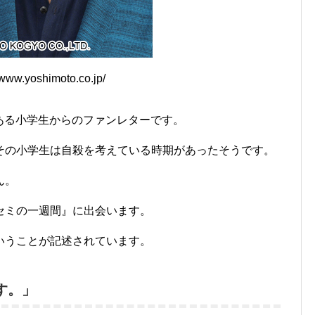
ww.yoshimoto.co.jp/
、とある小学生からのファンレターです。
その小学生は自殺を考えている時期があったそうです。
ん。
セミの一週間』に出会います。
いうことが記述されています。
す。」