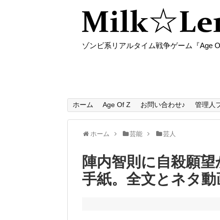
ゾンビ系リアルタイム戦争ゲーム『Age O
ホーム
Age Of Z
お問い合わせ♪
管理人
ホーム
芸能
芸人
陣内智則に自殺願望
手紙。全文とネタ動