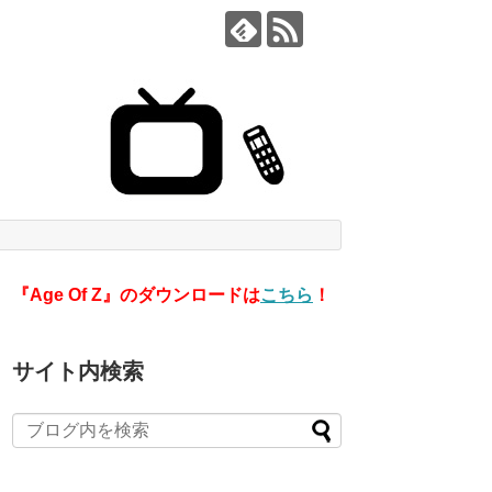
『Age Of Z』のダウンロードは
こちら
！
サイト内検索