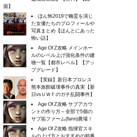
面】
ほん怖2019で幽霊を演じ
た女優たちのプロフィールや
写真まとめ【ほんとにあった
怖い話】
Age Of Z攻略 メインホー
ルのレベル上げ強化条件の建
物一覧【都市レベル】【アッ
プグレード】
【実録】新日本プロレス
熊本旅館破壊事件の真実【新
日vsＵＷＦのガチ乱闘事件】
Age Of Z攻略 サブアカウ
ントの作り方～全部で5個の
サブ垢ファーム(farm)農場！
Age Of Z攻略 指揮官スキ
ルの上げ方とおすすめの順番