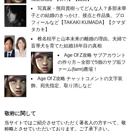
写真家・熊田貴樹ってどんな人？多部未華
子との結婚のきっかけ、接点と作品集、プロ
フィールなど【TAKAKI KUMADA】【クマダ
タカキ】
椎名桔平と山本未來の離婚の理由。夫婦で
盲導犬を育てた結婚16年目の真相
Age Of Z攻略 サブアカウント
の作り方～全部で5個のサブ垢フ
ァーム(farm)農場！
Age Of Z攻略 チャットコメントの文字装
飾、宛先指定、取り消しなど
敬称に関して
当サイトではご紹介させていただく著名人の方すべて、敬
称略とさせていただいております。ご了承下さい。