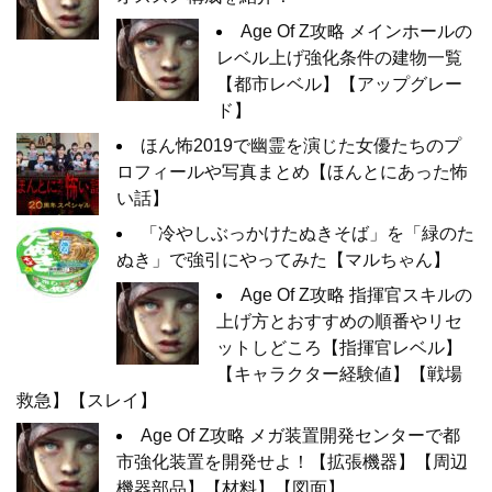
Age Of Z攻略 メインホールの
レベル上げ強化条件の建物一覧
【都市レベル】【アップグレー
ド】
ほん怖2019で幽霊を演じた女優たちのプ
ロフィールや写真まとめ【ほんとにあった怖
い話】
「冷やしぶっかけたぬきそば」を「緑のた
ぬき」で強引にやってみた【マルちゃん】
Age Of Z攻略 指揮官スキルの
上げ方とおすすめの順番やリセ
ットしどころ【指揮官レベル】
【キャラクター経験値】【戦場
救急】【スレイ】
Age Of Z攻略 メガ装置開発センターで都
市強化装置を開発せよ！【拡張機器】【周辺
機器部品】【材料】【図面】