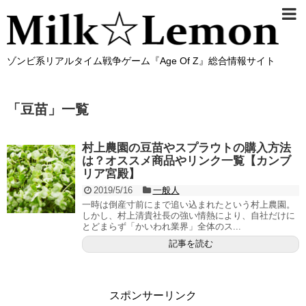
ゾンビ系リアルタイム戦争ゲーム『Age Of Z』総合情報サイト
「
豆苗
」
一覧
村上農園の豆苗やスプラウトの購入方法
は？オススメ商品やリンク一覧【カンブ
リア宮殿】
2019/5/16
一般人
一時は倒産寸前にまで追い込まれたという村上農園。
しかし、村上清貴社長の強い情熱により、自社だけに
とどまらず「かいわれ業界」全体のス...
記事を読む
スポンサーリンク