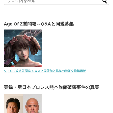
Age Of Z質問箱～Q&Aと同盟募集
Age Of Z攻略質問箱-Ｑ＆Ａと同盟加入募集の情報交換掲示板
実録・新日本プロレス熊本旅館破壊事件の真実