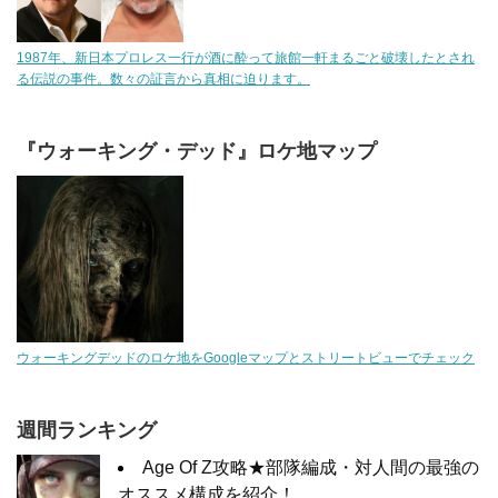
1987年、新日本プロレス一行が酒に酔って旅館一軒まるごと破壊したとされ
る伝説の事件。数々の証言から真相に迫ります。
『ウォーキング・デッド』ロケ地マップ
ウォーキングデッドのロケ地をGoogleマップとストリートビューでチェック
週間ランキング
Age Of Z攻略★部隊編成・対人間の最強の
オススメ構成を紹介！