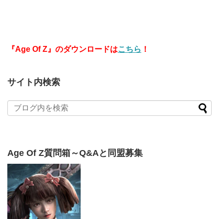
『Age Of Z』のダウンロードは
こちら
！
サイト内検索
Age Of Z質問箱～Q&Aと同盟募集