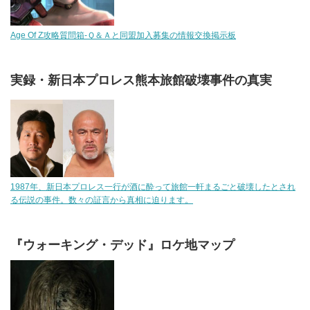
Age Of Z攻略質問箱-Ｑ＆Ａと同盟加入募集の情報交換掲示板
実録・新日本プロレス熊本旅館破壊事件の真実
1987年、新日本プロレス一行が酒に酔って旅館一軒まるごと破壊したとされ
る伝説の事件。数々の証言から真相に迫ります。
『ウォーキング・デッド』ロケ地マップ