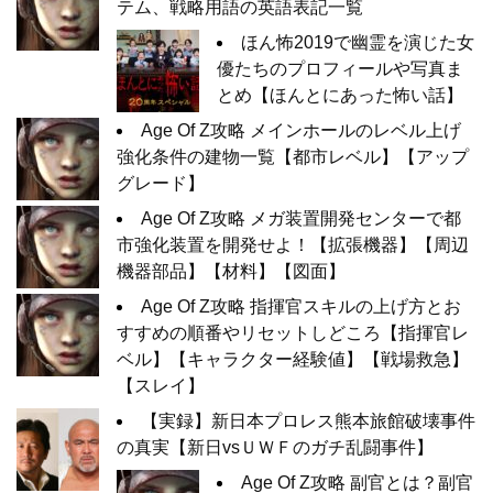
テム、戦略用語の英語表記一覧
ほん怖2019で幽霊を演じた女
優たちのプロフィールや写真ま
とめ【ほんとにあった怖い話】
Age Of Z攻略 メインホールのレベル上げ
強化条件の建物一覧【都市レベル】【アップ
グレード】
Age Of Z攻略 メガ装置開発センターで都
市強化装置を開発せよ！【拡張機器】【周辺
機器部品】【材料】【図面】
Age Of Z攻略 指揮官スキルの上げ方とお
すすめの順番やリセットしどころ【指揮官レ
ベル】【キャラクター経験値】【戦場救急】
【スレイ】
【実録】新日本プロレス熊本旅館破壊事件
の真実【新日vsＵＷＦのガチ乱闘事件】
Age Of Z攻略 副官とは？副官