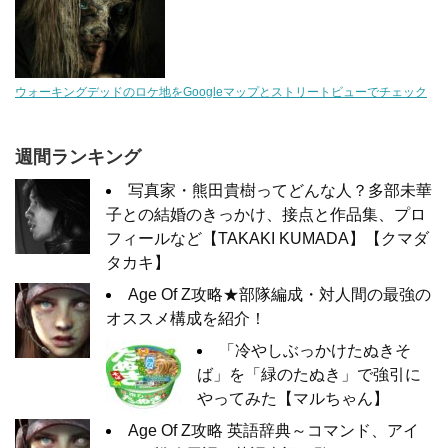
ウォーキングデッドのロケ地をGoogleマップとストリートビューでチェック
週間ランキング
写真家・熊田貴樹ってどんな人？多部未華
子との結婚のきっかけ、接点と作品集、プロ
フィールなど【TAKAKI KUMADA】【クマダ
タカキ】
Age Of Z攻略★部隊編成・対人間の最強の
オススメ構成を紹介！
「冷やしぶっかけたぬきそ
ば」を「緑のたぬき」で強引に
やってみた【マルちゃん】
Age Of Z攻略 英語辞典～コマンド、アイ