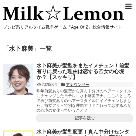
ゾンビ系リアルタイム戦争ゲーム『Age Of Z』総合情報サイト
「
水卜麻美
」
一覧
水卜麻美が髪型をまたイメチェン！前髪
有りに戻った理由は恋する乙女の心境
か？【スッキリ】
2020/2/4
アナウンサー
昨年前髪ありの髪型から真ん中分けのヘアースタイル
にチェンジした日テレ・水卜麻美アナ。ここのところ
で再び前髪ありのヘアースタイルにイメチェンしまし
た。前髪アリ＝特別な理由アリ？これって恋する乙女
の心境の変化っていうこと？
記事を読む
水卜麻美が髪型変更！真ん中分けセンタ