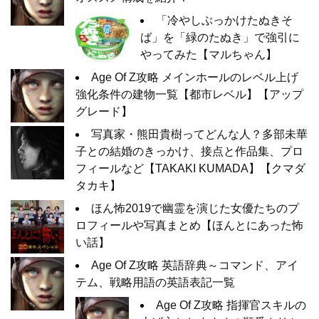
「冷やしぶっかけたぬきそ
ば」を「緑のたぬき」で強引に
やってみた【マルちゃん】
Age Of Z攻略 メインホールのレベル上げ
強化条件の建物一覧【都市レベル】【アップ
グレード】
写真家・熊田貴樹ってどんな人？多部未華
子との結婚のきっかけ、接点と作品集、プロ
フィールなど【TAKAKI KUMADA】【クマダ
タカキ】
ほん怖2019で幽霊を演じた女優たちのプ
ロフィールや写真まとめ【ほんとにあった怖
い話】
Age Of Z攻略 英語辞典～コマンド、アイ
テム、戦略用語の英語表記一覧
Age Of Z攻略 指揮官スキルの