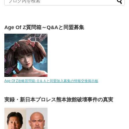
Age Of Z質問箱～Q&Aと同盟募集
Age Of Z攻略質問箱-Ｑ＆Ａと同盟加入募集の情報交換掲示板
実録・新日本プロレス熊本旅館破壊事件の真実