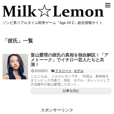
ゾンビ系リアルタイム戦争ゲーム『Age Of Z』総合情報サイト
「
彼氏
」
一覧
畠山愛理の彼氏の真相を独自解説！「ア
メトーーク」でイチロー芸人たちと共
演！
2019/5/2
アスリート
,
モデル
こんにちは。 ミルクレモンです。 今回は、新体操元
オリンピック代表で、現在、モデル・タレントとして
大活躍中の畠山愛理にスポット...
記事を読む
スポンサーリンク