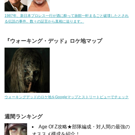
1987年、新日本プロレス一行が酒に酔って旅館一軒まるごと破壊したとされ
る伝説の事件。数々の証言から真相に迫ります。
『ウォーキング・デッド』ロケ地マップ
ウォーキングデッドのロケ地をGoogleマップとストリートビューでチェック
週間ランキング
Age Of Z攻略★部隊編成・対人間の最強の
オススメ構成を紹介！