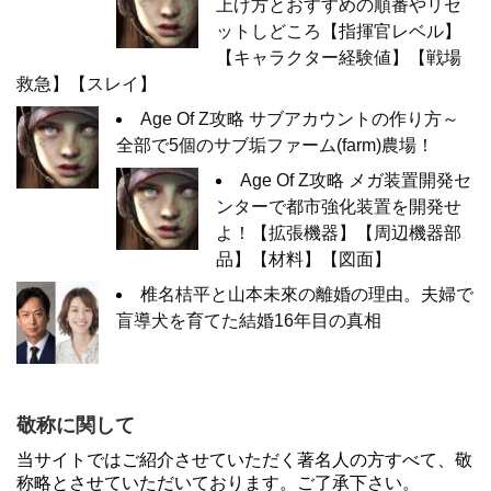
上げ方とおすすめの順番やリセ
ットしどころ【指揮官レベル】
【キャラクター経験値】【戦場
救急】【スレイ】
Age Of Z攻略 サブアカウントの作り方～
全部で5個のサブ垢ファーム(farm)農場！
Age Of Z攻略 メガ装置開発セ
ンターで都市強化装置を開発せ
よ！【拡張機器】【周辺機器部
品】【材料】【図面】
椎名桔平と山本未來の離婚の理由。夫婦で
盲導犬を育てた結婚16年目の真相
敬称に関して
当サイトではご紹介させていただく著名人の方すべて、敬
称略とさせていただいております。ご了承下さい。