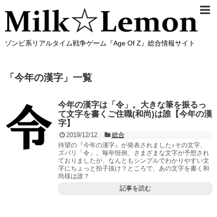
ゾンビ系リアルタイム戦争ゲーム『Age Of Z』総合情報サイト
「
今年の漢字
」
一覧
今年の漢字は「令」。大きな筆を振るっ
て文字を書くご住職(和尚)は誰【今年の漢
字】
2019/12/12
総合
待望の『今年の漢字』が発表されました♪その文字、
ズバリ「令」。毎年恒例、さまざまな文字が予想され
ておりましたが、なんともシンプルでわかりやすい文
字にちょっと拍子抜け？ところで、あの文字を書く和
尚様は誰？
記事を読む