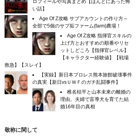
ロフィールや写真まとめ【ほんとにあった怖
い話】
Age Of Z攻略 サブアカウントの作り方～
全部で5個のサブ垢ファーム(farm)農場！
Age Of Z攻略 指揮官スキルの
上げ方とおすすめの順番やリセ
ットしどころ【指揮官レベル】
【キャラクター経験値】【戦場
救急】【スレイ】
【実録】新日本プロレス熊本旅館破壊事件
の真実【新日vsＵＷＦのガチ乱闘事件】
椎名桔平と山本未來の離婚の
理由。夫婦で盲導犬を育てた結
婚16年目の真相
敬称に関して