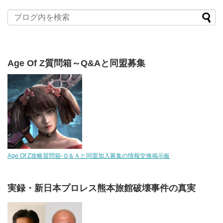
Age Of Z質問箱～Q&Aと同盟募集
Age Of Z攻略質問箱-Ｑ＆Ａと同盟加入募集の情報交換掲示板
実録・新日本プロレス熊本旅館破壊事件の真実