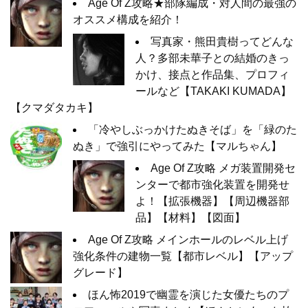
Age Of Z攻略★部隊編成・対人間の最強の
オススメ構成を紹介！
写真家・熊田貴樹ってどんな
人？多部未華子との結婚のきっ
かけ、接点と作品集、プロフィ
ールなど【TAKAKI KUMADA】
【クマダタカキ】
「冷やしぶっかけたぬきそば」を「緑のた
ぬき」で強引にやってみた【マルちゃん】
Age Of Z攻略 メガ装置開発セ
ンターで都市強化装置を開発せ
よ！【拡張機器】【周辺機器部
品】【材料】【図面】
Age Of Z攻略 メインホールのレベル上げ
強化条件の建物一覧【都市レベル】【アップ
グレード】
ほん怖2019で幽霊を演じた女優たちのプ