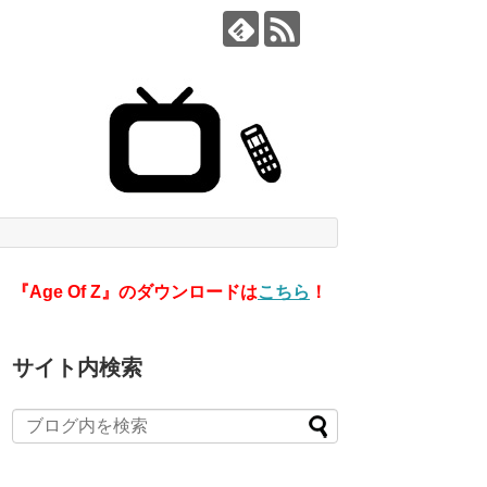
『Age Of Z』のダウンロードは
こちら
！
サイト内検索