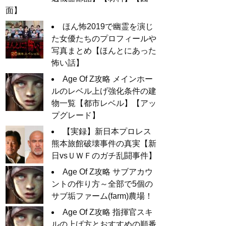
面】
ほん怖2019で幽霊を演じ
た女優たちのプロフィールや
写真まとめ【ほんとにあった
怖い話】
Age Of Z攻略 メインホー
ルのレベル上げ強化条件の建
物一覧【都市レベル】【アッ
プグレード】
【実録】新日本プロレス
熊本旅館破壊事件の真実【新
日vsＵＷＦのガチ乱闘事件】
Age Of Z攻略 サブアカウ
ントの作り方～全部で5個の
サブ垢ファーム(farm)農場！
Age Of Z攻略 指揮官スキ
ルの上げ方とおすすめの順番