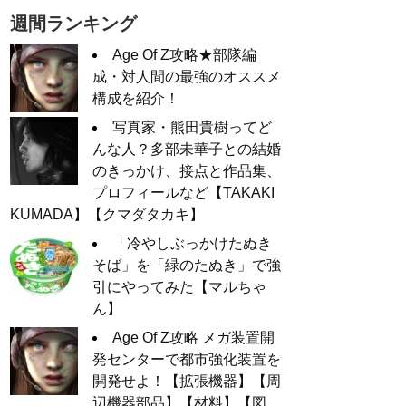
週間ランキング
Age Of Z攻略★部隊編
成・対人間の最強のオススメ
構成を紹介！
写真家・熊田貴樹ってど
んな人？多部未華子との結婚
のきっかけ、接点と作品集、
プロフィールなど【TAKAKI
KUMADA】【クマダタカキ】
「冷やしぶっかけたぬき
そば」を「緑のたぬき」で強
引にやってみた【マルちゃ
ん】
Age Of Z攻略 メガ装置開
発センターで都市強化装置を
開発せよ！【拡張機器】【周
辺機器部品】【材料】【図