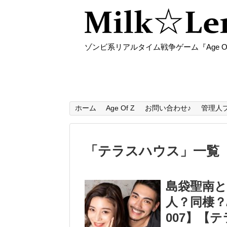
ゾンビ系リアルタイム戦争ゲーム『Age O
ホーム
Age Of Z
お問い合わせ♪
管理人
「
テラスハウス
」
一覧
島袋聖南と
人？同棲
007】【