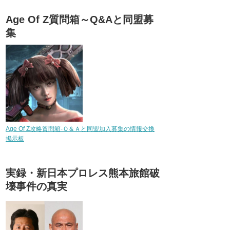
Age Of Z質問箱～Q&Aと同盟募
集
Age Of Z攻略質問箱-Ｑ＆Ａと同盟加入募集の情報交換
掲示板
実録・新日本プロレス熊本旅館破
壊事件の真実