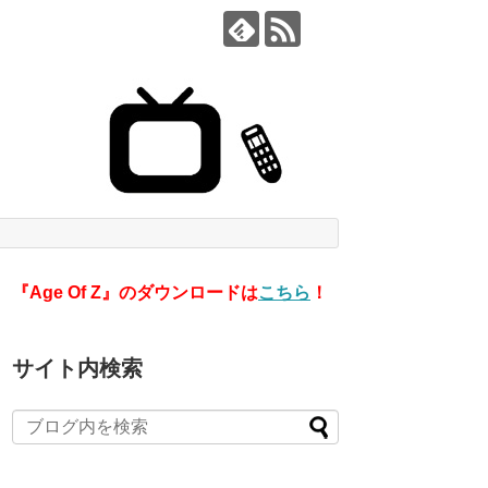
『Age Of Z』のダウンロードは
こちら
！
サイト内検索