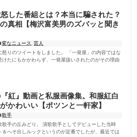
激怒した番組とは？本当に騙された？
いの真相【梅沢富美男のズバッと聞き
変なニュース
,
芸人
に怒りのツイートをしました。 「一発屋」の内容ではな
受けたにもかかわらず、一発屋扱いされたのがその理由
の『紅』動画と私服画像集。和服紅白
服がかわいい【ポツンと一軒家】
歌手
歌歌手の丘みどり。 演歌歌手としてデビューした当時
ト＆へそ出しルックというのが定番でしたが、最近では