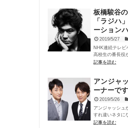
板橋駿谷
「ラジハ
ーション
2019/5/27
NHK連続テレ
高校生の番長役が
記事を読む
アンジャッ
ーナーで
2019/5/26
アンジャッシュが
すれ違いネタにな
記事を読む