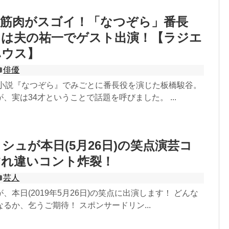
の筋肉がスゴイ！「なつぞら」番長
」は夫の祐一でゲスト出演！【ラジエ
ハウス】
俳優
ビ小説『なつぞら』でみごとに番長役を演じた板橋駿谷。
、実は34才ということで話題を呼びました。 ...
シュが本日(5月26日)の笑点演芸コ
すれ違いコント炸裂！
芸人
、本日(2019年5月26日)の笑点に出演します！ どんな
るか、乞うご期待！ スポンサードリン...