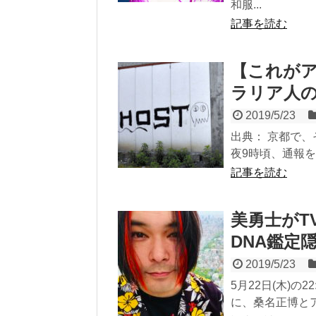
和服...
記事を読む
【これが
ラリア人の
2019/5/23
出典： 京都で、
夜9時頃、通報を
記事を読む
美勇士がT
DNA鑑定
2019/5/23
5月22日(木)
に、桑名正博とア