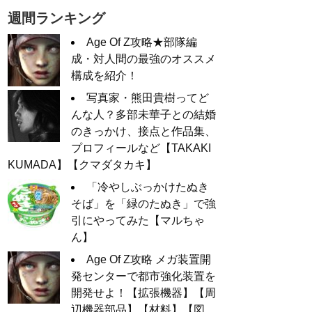
週間ランキング
Age Of Z攻略★部隊編
成・対人間の最強のオススメ
構成を紹介！
写真家・熊田貴樹ってど
んな人？多部未華子との結婚
のきっかけ、接点と作品集、
プロフィールなど【TAKAKI
KUMADA】【クマダタカキ】
「冷やしぶっかけたぬき
そば」を「緑のたぬき」で強
引にやってみた【マルちゃ
ん】
Age Of Z攻略 メガ装置開
発センターで都市強化装置を
開発せよ！【拡張機器】【周
辺機器部品】【材料】【図