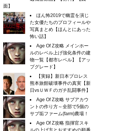
面】
ほん怖2019で幽霊を演じ
た女優たちのプロフィールや
写真まとめ【ほんとにあった
怖い話】
Age Of Z攻略 メインホー
ルのレベル上げ強化条件の建
物一覧【都市レベル】【アッ
プグレード】
【実録】新日本プロレス
熊本旅館破壊事件の真実【新
日vsＵＷＦのガチ乱闘事件】
Age Of Z攻略 サブアカウ
ントの作り方～全部で5個の
サブ垢ファーム(farm)農場！
Age Of Z攻略 指揮官スキ
ルの上げ方とおすすめの順番