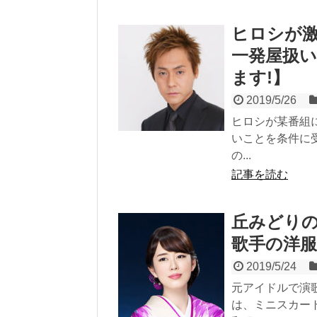
ヒロシが
一発屋扱
ます!】
2019/5/26
ヒロシが某番組
いことを条件に
の...
記事を読む
丘みどり
歌手の洋
2019/5/24
元アイドルで演
は、ミニスカー