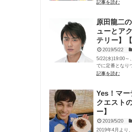
記事を読む
原田龍二
ューとア
テリー】
2019/5/22
5/22(水)1
でに定番となりつ
記事を読む
Yes！マ
クエストの
ー】
2019/5/20
2019年4月よ