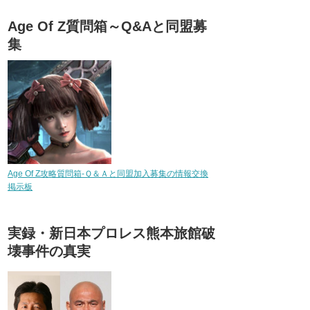
Age Of Z質問箱～Q&Aと同盟募
集
Age Of Z攻略質問箱-Ｑ＆Ａと同盟加入募集の情報交換
掲示板
実録・新日本プロレス熊本旅館破
壊事件の真実