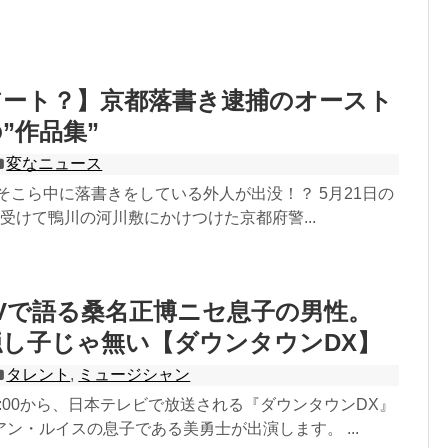
アート？】京都落書き逮捕のオースト
”作品集”
変なニュース
そこら中に落書きをしている外人が出没！？ 5月21日の
受けて鴨川の河川敷にかけつけた京都府警...
Vで語る桑名正博ニセ息子の男性。
隠し子じゃ無い【ダウンタウンDX】
タレント
,
ミュージシャン
の22:00から、日本テレビで放送される『ダウンタウンDX』
ン・ルイスの息子である美勇士が出演します。 ...