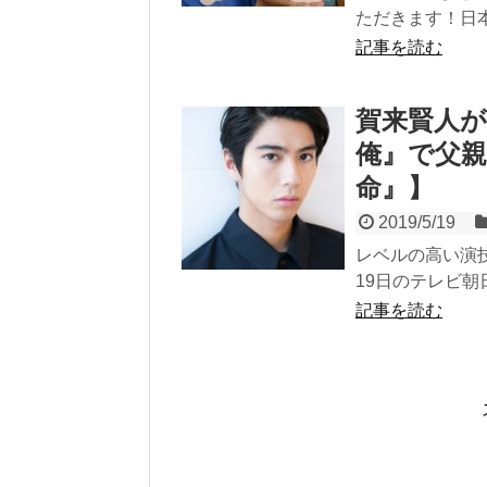
ただきます！日本
記事を読む
賀来賢人が
俺』で父
命』】
2019/5/19
レベルの高い演技
19日のテレビ朝
記事を読む