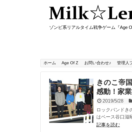
ゾンビ系リアルタイム戦争ゲーム『Age O
ホーム
Age Of Z
お問い合わせ♪
管理人
きのこ帝国
感動！家
2019/5/28
ロックバンドきの
はベース谷口滋昭
記事を読む