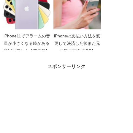
iPhone11でアラームの音
iPhoneの支払い方法を変
量が小さくなる時がある
更して決済した後また元
原因はアレ！【着信音】
に戻す方法【iOS】
【iPhone X】
【iCloud】
スポンサーリンク