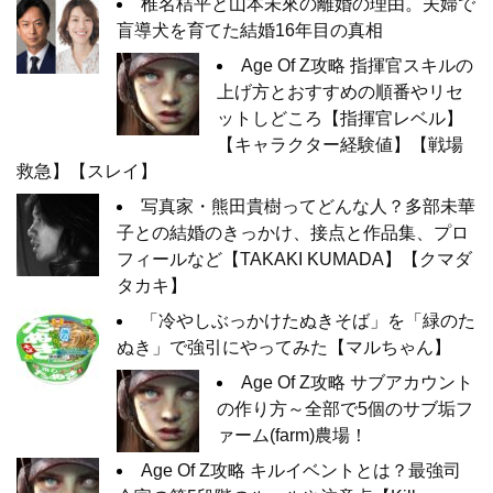
椎名桔平と山本未來の離婚の理由。夫婦で
盲導犬を育てた結婚16年目の真相
Age Of Z攻略 指揮官スキルの
上げ方とおすすめの順番やリセ
ットしどころ【指揮官レベル】
【キャラクター経験値】【戦場
救急】【スレイ】
写真家・熊田貴樹ってどんな人？多部未華
子との結婚のきっかけ、接点と作品集、プロ
フィールなど【TAKAKI KUMADA】【クマダ
タカキ】
「冷やしぶっかけたぬきそば」を「緑のた
ぬき」で強引にやってみた【マルちゃん】
Age Of Z攻略 サブアカウント
の作り方～全部で5個のサブ垢フ
ァーム(farm)農場！
Age Of Z攻略 キルイベントとは？最強司