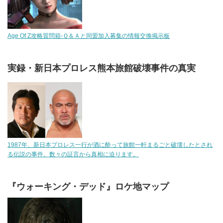
Age Of Z攻略質問箱-Ｑ＆Ａと同盟加入募集の情報交換掲示板
実録・新日本プロレス熊本旅館破壊事件の真実
1987年、新日本プロレス一行が酒に酔って旅館一軒まるごと破壊したとされ
る伝説の事件。数々の証言から真相に迫ります。
『ウォーキング・デッド』ロケ地マップ