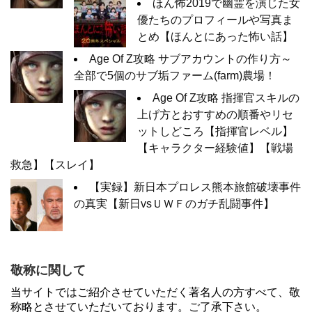
ほん怖2019で幽霊を演じた女
優たちのプロフィールや写真ま
とめ【ほんとにあった怖い話】
Age Of Z攻略 サブアカウントの作り方～
全部で5個のサブ垢ファーム(farm)農場！
Age Of Z攻略 指揮官スキルの
上げ方とおすすめの順番やリセ
ットしどころ【指揮官レベル】
【キャラクター経験値】【戦場
救急】【スレイ】
【実録】新日本プロレス熊本旅館破壊事件
の真実【新日vsＵＷＦのガチ乱闘事件】
敬称に関して
当サイトではご紹介させていただく著名人の方すべて、敬
称略とさせていただいております。ご了承下さい。