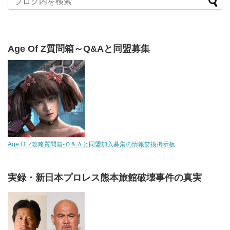
Age Of Z質問箱～Q&Aと同盟募集
Age Of Z攻略質問箱-Ｑ＆Ａと同盟加入募集の情報交換掲示板
実録・新日本プロレス熊本旅館破壊事件の真実