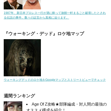
1987年、新日本プロレス一行が酒に酔って旅館一軒まるごと破壊したとされ
る伝説の事件。数々の証言から真相に迫ります。
『ウォーキング・デッド』ロケ地マップ
ウォーキングデッドのロケ地をGoogleマップとストリートビューでチェック
週間ランキング
Age Of Z攻略★部隊編成・対人間の最強の
オススメ構成を紹介！