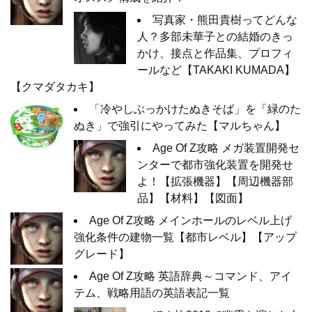
写真家・熊田貴樹ってどんな
人？多部未華子との結婚のきっ
かけ、接点と作品集、プロフィ
ールなど【TAKAKI KUMADA】
【クマダタカキ】
「冷やしぶっかけたぬきそば」を「緑のた
ぬき」で強引にやってみた【マルちゃん】
Age Of Z攻略 メガ装置開発セ
ンターで都市強化装置を開発せ
よ！【拡張機器】【周辺機器部
品】【材料】【図面】
Age Of Z攻略 メインホールのレベル上げ
強化条件の建物一覧【都市レベル】【アップ
グレード】
Age Of Z攻略 英語辞典～コマンド、アイ
テム、戦略用語の英語表記一覧