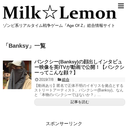
ゾンビ系リアルタイム戦争ゲーム『Age Of Z』総合情報サイト
「
Banksy
」
一覧
バンクシー(Banksy)の顔出しインタビュ
ー映像を英ITVが動画で公開！【バンクシ
ーってこんな顔？】
2019/7/8
総合
【動画あり】匿名で正体不明のイギリスを拠点とする
ストリートアーティスト、バンクシー(Banksy)。なん
と「本物のバンクシーではないか？」...
記事を読む
スポンサーリンク