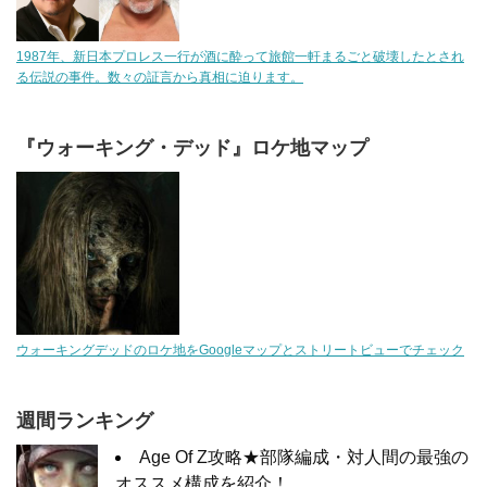
1987年、新日本プロレス一行が酒に酔って旅館一軒まるごと破壊したとされ
る伝説の事件。数々の証言から真相に迫ります。
『ウォーキング・デッド』ロケ地マップ
ウォーキングデッドのロケ地をGoogleマップとストリートビューでチェック
週間ランキング
Age Of Z攻略★部隊編成・対人間の最強の
オススメ構成を紹介！