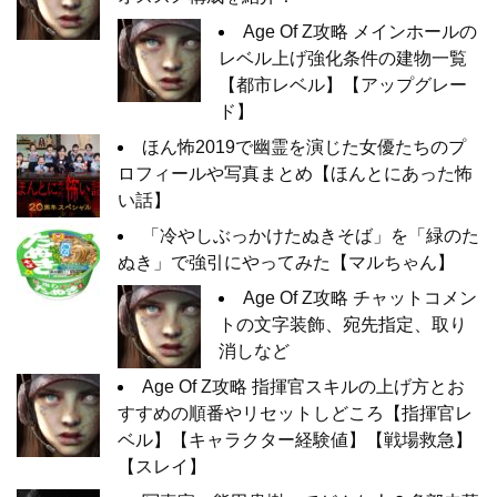
Age Of Z攻略 メインホールの
レベル上げ強化条件の建物一覧
【都市レベル】【アップグレー
ド】
ほん怖2019で幽霊を演じた女優たちのプ
ロフィールや写真まとめ【ほんとにあった怖
い話】
「冷やしぶっかけたぬきそば」を「緑のた
ぬき」で強引にやってみた【マルちゃん】
Age Of Z攻略 チャットコメン
トの文字装飾、宛先指定、取り
消しなど
Age Of Z攻略 指揮官スキルの上げ方とお
すすめの順番やリセットしどころ【指揮官レ
ベル】【キャラクター経験値】【戦場救急】
【スレイ】