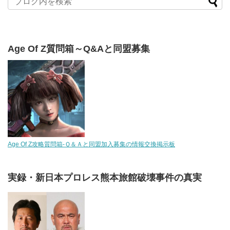
Age Of Z質問箱～Q&Aと同盟募集
Age Of Z攻略質問箱-Ｑ＆Ａと同盟加入募集の情報交換掲示板
実録・新日本プロレス熊本旅館破壊事件の真実