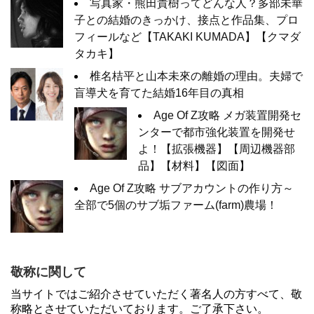
写真家・熊田貴樹ってどんな人？多部未華
子との結婚のきっかけ、接点と作品集、プロ
フィールなど【TAKAKI KUMADA】【クマダ
タカキ】
椎名桔平と山本未來の離婚の理由。夫婦で
盲導犬を育てた結婚16年目の真相
Age Of Z攻略 メガ装置開発セ
ンターで都市強化装置を開発せ
よ！【拡張機器】【周辺機器部
品】【材料】【図面】
Age Of Z攻略 サブアカウントの作り方～
全部で5個のサブ垢ファーム(farm)農場！
敬称に関して
当サイトではご紹介させていただく著名人の方すべて、敬
称略とさせていただいております。ご了承下さい。