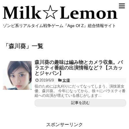
ゾンビ系リアルタイム戦争ゲーム『Age Of Z』総合情報サイト
「
森川葵
」
一覧
森川葵の趣味は編み物とカメラ収集。バ
ラエティ番組の出演情報など？【スカッ
とジャパン】
2019/6/9
女優
役のためには丸刈りにだってなってしまう、演技派女
優、森川葵。 今年になってから、徐々にバラエティ番
組への出演が増えている感じがします...
記事を読む
スポンサーリンク