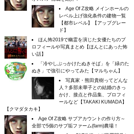
Age Of Z攻略 メインホールの
レベル上げ強化条件の建物一覧
【都市レベル】【アップグレー
ド】
ほん怖2019で幽霊を演じた女優たちのプ
ロフィールや写真まとめ【ほんとにあった怖
い話】
「冷やしぶっかけたぬきそば」を「緑のた
ぬき」で強引にやってみた【マルちゃん】
写真家・熊田貴樹ってどんな
人？多部未華子との結婚のきっ
かけ、接点と作品集、プロフィ
ールなど【TAKAKI KUMADA】
【クマダタカキ】
Age Of Z攻略 サブアカウントの作り方～
全部で5個のサブ垢ファーム(farm)農場！