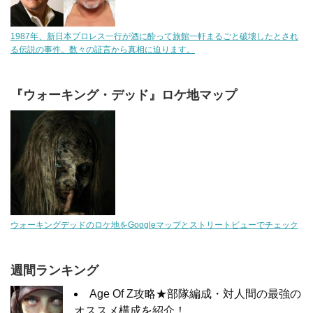
1987年、新日本プロレス一行が酒に酔って旅館一軒まるごと破壊したとされ
る伝説の事件。数々の証言から真相に迫ります。
『ウォーキング・デッド』ロケ地マップ
ウォーキングデッドのロケ地をGoogleマップとストリートビューでチェック
週間ランキング
Age Of Z攻略★部隊編成・対人間の最強の
オススメ構成を紹介！