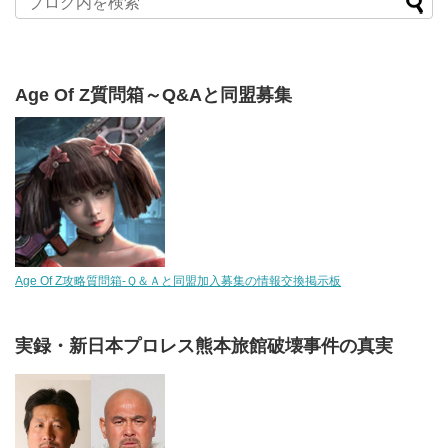
Age Of Z質問箱～Q&Aと同盟募集
Age Of Z攻略質問箱-Ｑ＆Ａと同盟加入募集の情報交換掲示板
実録・新日本プロレス熊本旅館破壊事件の真実