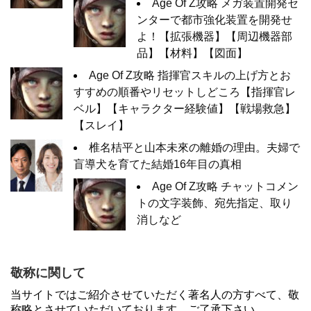
Age Of Z攻略 メガ装置開発セ
ンターで都市強化装置を開発せ
よ！【拡張機器】【周辺機器部
品】【材料】【図面】
Age Of Z攻略 指揮官スキルの上げ方とお
すすめの順番やリセットしどころ【指揮官レ
ベル】【キャラクター経験値】【戦場救急】
【スレイ】
椎名桔平と山本未來の離婚の理由。夫婦で
盲導犬を育てた結婚16年目の真相
Age Of Z攻略 チャットコメン
トの文字装飾、宛先指定、取り
消しなど
敬称に関して
当サイトではご紹介させていただく著名人の方すべて、敬
称略とさせていただいております。ご了承下さい。