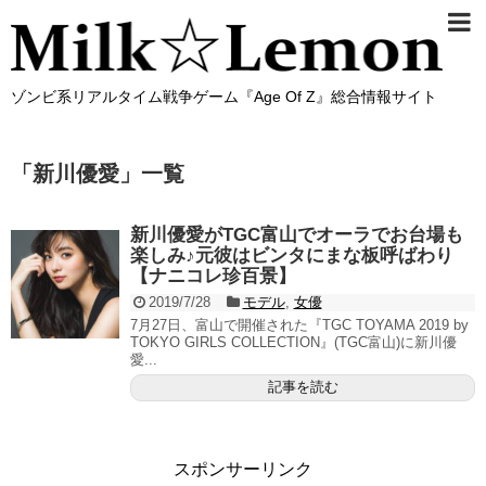
ゾンビ系リアルタイム戦争ゲーム『Age Of Z』総合情報サイト
「
新川優愛
」
一覧
新川優愛がTGC富山でオーラでお台場も
楽しみ♪元彼はビンタにまな板呼ばわり
【ナニコレ珍百景】
2019/7/28
モデル
,
女優
7月27日、富山で開催された『TGC TOYAMA 2019 by
TOKYO GIRLS COLLECTION』(TGC富山)に新川優
愛...
記事を読む
スポンサーリンク