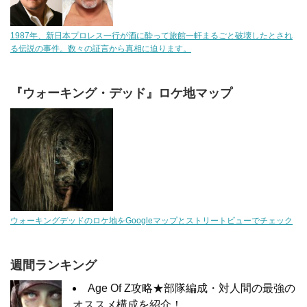
1987年、新日本プロレス一行が酒に酔って旅館一軒まるごと破壊したとされ
る伝説の事件。数々の証言から真相に迫ります。
『ウォーキング・デッド』ロケ地マップ
ウォーキングデッドのロケ地をGoogleマップとストリートビューでチェック
週間ランキング
Age Of Z攻略★部隊編成・対人間の最強の
オススメ構成を紹介！