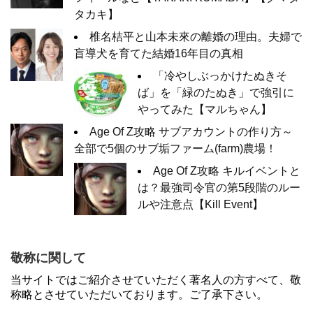
タカキ】
椎名桔平と山本未來の離婚の理由。夫婦で
盲導犬を育てた結婚16年目の真相
「冷やしぶっかけたぬきそ
ば」を「緑のたぬき」で強引に
やってみた【マルちゃん】
Age Of Z攻略 サブアカウントの作り方～
全部で5個のサブ垢ファーム(farm)農場！
Age Of Z攻略 キルイベントと
は？最強司令官の第5段階のルー
ルや注意点【Kill Event】
敬称に関して
当サイトではご紹介させていただく著名人の方すべて、敬
称略とさせていただいております。ご了承下さい。