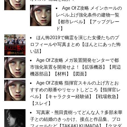
Age Of Z攻略 メインホールの
レベル上げ強化条件の建物一覧
【都市レベル】【アップグレー
ド】
ほん怖2019で幽霊を演じた女優たちのプ
ロフィールや写真まとめ【ほんとにあった怖
い話】
Age Of Z攻略 メガ装置開発センターで都
市強化装置を開発せよ！【拡張機器】【周辺
機器部品】【材料】【図面】
Age Of Z攻略 指揮官スキルの上げ方とお
すすめの順番やリセットしどころ【指揮官レ
ベル】【キャラクター経験値】【戦場救急】
【スレイ】
写真家・熊田貴樹ってどんな人？多部未華
子との結婚のきっかけ、接点と作品集、プロ
フィールなど【TAKAKI KUMADA】【クマダ