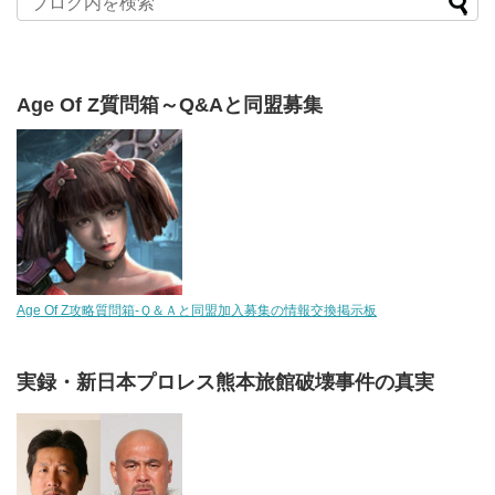
Age Of Z質問箱～Q&Aと同盟募集
Age Of Z攻略質問箱-Ｑ＆Ａと同盟加入募集の情報交換掲示板
実録・新日本プロレス熊本旅館破壊事件の真実