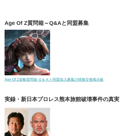
Age Of Z質問箱～Q&Aと同盟募集
Age Of Z攻略質問箱-Ｑ＆Ａと同盟加入募集の情報交換掲示板
実録・新日本プロレス熊本旅館破壊事件の真実