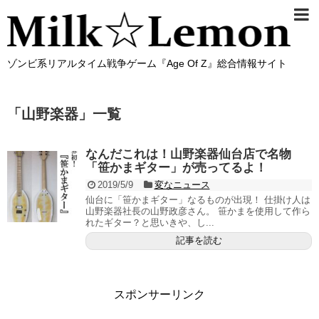
ゾンビ系リアルタイム戦争ゲーム『Age Of Z』総合情報サイト
「
山野楽器
」
一覧
なんだこれは！山野楽器仙台店で名物
「笹かまギター」が売ってるよ！
2019/5/9
変なニュース
仙台に「笹かまギター」なるものが出現！ 仕掛け人は
山野楽器社長の山野政彦さん。 笹かまを使用して作ら
れたギター？と思いきや、し...
記事を読む
スポンサーリンク