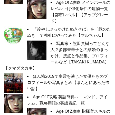
Age Of Z攻略 メインホールの
レベル上げ強化条件の建物一覧
【都市レベル】【アップグレー
ド】
「冷やしぶっかけたぬきそば」を「緑のた
ぬき」で強引にやってみた【マルちゃん】
写真家・熊田貴樹ってどんな
人？多部未華子との結婚のきっ
かけ、接点と作品集、プロフィ
ールなど【TAKAKI KUMADA】
【クマダタカキ】
ほん怖2019で幽霊を演じた女優たちのプ
ロフィールや写真まとめ【ほんとにあった怖
い話】
Age Of Z攻略 英語辞典～コマンド、アイ
テム、戦略用語の英語表記一覧
Age Of Z攻略 指揮官スキルの