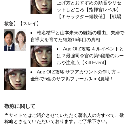
上げ方とおすすめの順番やリセ
ットしどころ【指揮官レベル】
【キャラクター経験値】【戦場
救急】【スレイ】
椎名桔平と山本未來の離婚の理由。夫婦で
盲導犬を育てた結婚16年目の真相
Age Of Z攻略 キルイベントと
は？最強司令官の第5段階のルー
ルや注意点【Kill Event】
Age Of Z攻略 サブアカウントの作り方～
全部で5個のサブ垢ファーム(farm)農場！
敬称に関して
当サイトではご紹介させていただく著名人の方すべて、敬
称略とさせていただいております。ご了承下さい。