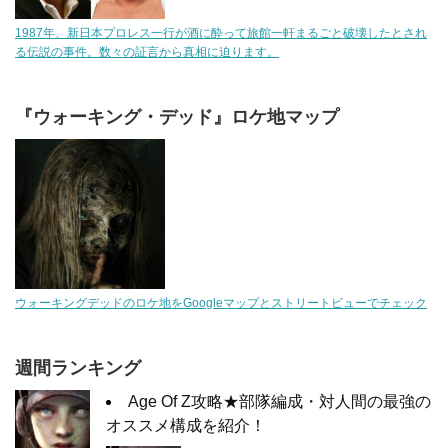
1987年、新日本プロレス一行が酒に酔って旅館一軒まるごと破壊したとされ
る伝説の事件。数々の証言から真相に迫ります。
『ウォーキング・デッド』ロケ地マップ
ウォーキングデッドのロケ地をGoogleマップとストリートビューでチェック
週間ランキング
Age Of Z攻略★部隊編成・対人間の最強の
オススメ構成を紹介！