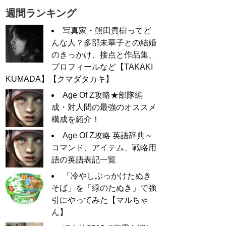
週間ランキング
写真家・熊田貴樹ってど
んな人？多部未華子との結婚
のきっかけ、接点と作品集、
プロフィールなど【TAKAKI
KUMADA】【クマダタカキ】
Age Of Z攻略★部隊編
成・対人間の最強のオススメ
構成を紹介！
Age Of Z攻略 英語辞典～
コマンド、アイテム、戦略用
語の英語表記一覧
「冷やしぶっかけたぬき
そば」を「緑のたぬき」で強
引にやってみた【マルちゃ
ん】