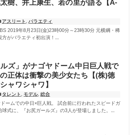
太樹、井上康生、若の里が語る【A-
アスリート
,
バラエティ
／TBS 2019年8月23日(金)23時00分～23時30分 元横綱・稀
方がバラエティ初出演！...
ールズ」がナゴヤドーム中日巨人戦で
の正体は衝撃の美少女たち【(株)徳
尻シャワシャワ】
タレント
,
モデル
,
総合
ヤドームでの中日×巨人戦。 試合前に行われたスピードガ
球式に、『お尻ガールズ』の3人が登場しました。...