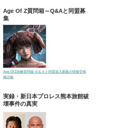
Age Of Z質問箱～Q&Aと同盟募
集
Age Of Z攻略質問箱-Ｑ＆Ａと同盟加入募集の情報交換
掲示板
実録・新日本プロレス熊本旅館破
壊事件の真実