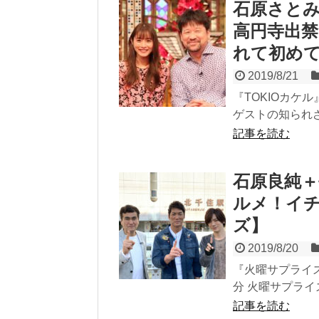
石原さと
高円寺出禁
れて初め
2019/8/21
『TOKIOカケル』
ゲストの知られざ
記事を読む
石原良純＋
ルメ！イ
ズ】
2019/8/20
『火曜サプライズ』
分 火曜サプライ
記事を読む