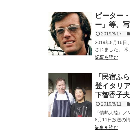
ピーター
ー」等、写
2019/8/17
2019年8月1
されました。 米
記事を読む
「民宿ふ
登イタリ
下智香子夫
2019/8/11
『情熱大陸』／MBS
8月11日放送の
記事を読む