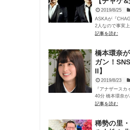
【チャゲ&
2019/8/25
ASKAが『CHA
2人なので事実上
記事を読む
橋本環奈
ガン！SN
II】
2019/8/23
『アナザースカイI
40分 橋本環奈
記事を読む
稀勢の里・