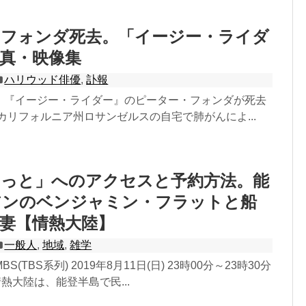
・フォンダ死去。「イージー・ライダ
真・映像集
ハリウッド俳優
,
訃報
6日、『イージー・ライダー』のピーター・フォンダが死去
カリフォルニア州ロサンゼルスの自宅で肺がんによ...
らっと」へのアクセスと予約方法。能
アンのベンジャミン・フラットと船
妻【情熱大陸】
一般人
,
地域
,
雑学
(TBS系列) 2019年8月11日(日) 23時00分～23時30分
情熱大陸は、能登半島で民...