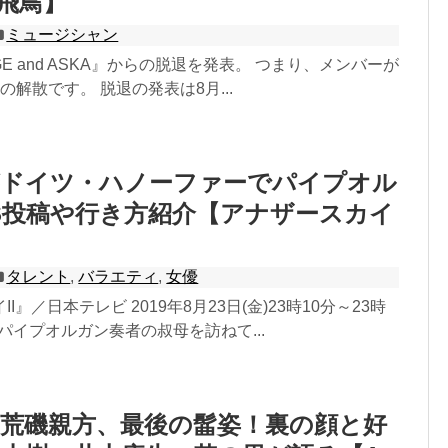
飛鳥】
ミュージシャン
GE and ASKA』からの脱退を発表。 つまり、メンバーが
の解散です。 脱退の発表は8月...
がドイツ・ハノーファーでパイプオル
S投稿や行き方紹介【アナザースカイ
タレント
,
バラエティ
,
女優
I』／日本テレビ 2019年8月23日(金)23時10分～23時
がパイプオルガン奏者の叔母を訪ねて...
荒磯親方、最後の髷姿！裏の顔と好