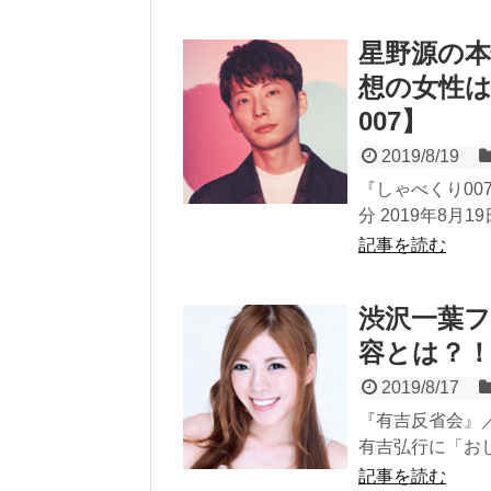
星野源の
想の女性
007】
2019/8/19
『しゃべくり007
分 2019年8月1
記事を読む
渋沢一葉フ
容とは？
2019/8/17
『有吉反省会』／日
有吉弘行に「おし
記事を読む