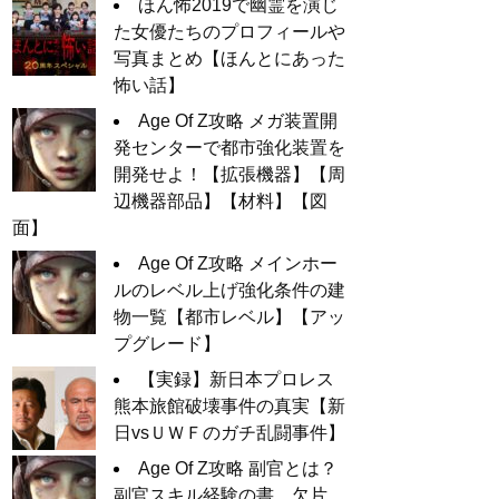
ほん怖2019で幽霊を演じ
た女優たちのプロフィールや
写真まとめ【ほんとにあった
怖い話】
Age Of Z攻略 メガ装置開
発センターで都市強化装置を
開発せよ！【拡張機器】【周
辺機器部品】【材料】【図
面】
Age Of Z攻略 メインホー
ルのレベル上げ強化条件の建
物一覧【都市レベル】【アッ
プグレード】
【実録】新日本プロレス
熊本旅館破壊事件の真実【新
日vsＵＷＦのガチ乱闘事件】
Age Of Z攻略 副官とは？
副官スキル経験の書、欠片、