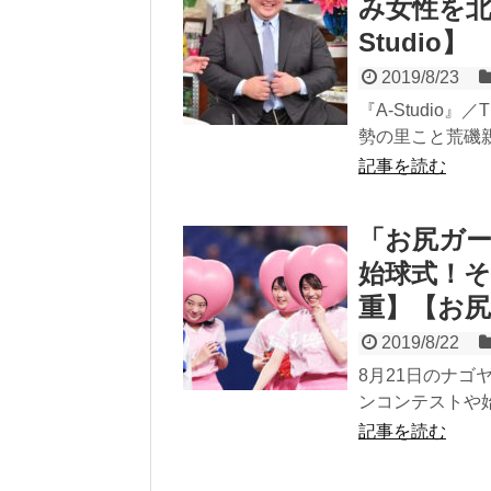
み女性を北
Studio】
2019/8/23
『A-Studio』
勢の里こと荒磯親
記事を読む
「お尻ガ
始球式！そ
重】【お
2019/8/22
8月21日のナゴ
ンコンテストや始
記事を読む