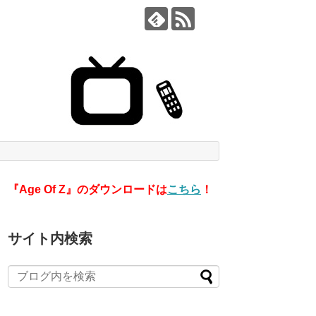
『Age Of Z』のダウンロードは
こちら
！
サイト内検索