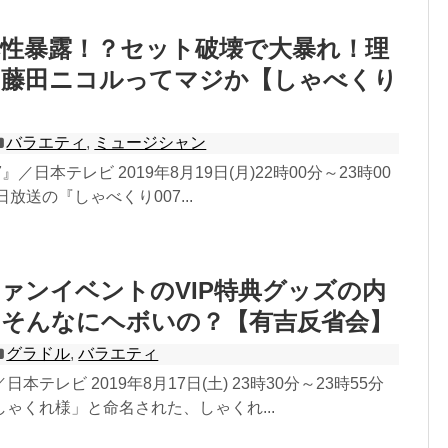
本性暴露！？セット破壊で大暴れ！理
は藤田ニコルってマジか【しゃべくり
バラエティ
,
ミュージシャン
』／日本テレビ 2019年8月19日(月)22時00分～23時00
9日放送の『しゃべくり007...
ァンイベントのVIP特典グッズの内
！そんなにヘボいの？【有吉反省会】
グラドル
,
バラエティ
本テレビ 2019年8月17日(土) 23時30分～23時55分
ゃくれ様」と命名された、しゃくれ...