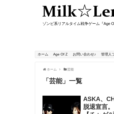
ゾンビ系リアルタイム戦争ゲーム『Age O
ホーム
Age Of Z
お問い合わせ♪
管理人
ホーム
芸能
「
芸能
」
一覧
ASKA、
脱退宣言。1