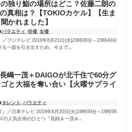
みの独り鮨の場所はどこ？佐藤二朗の
の真相は？【TOKIOカケル】【生ま
て聞かれました】
バラエティ
,
俳優
,
女優
／フジテレビ 2019年8月21日(水)23時00分～23時40分
る一面を引き出すため、今まで...
長嶋一茂＋DAIGOが北千住で60分グ
チゴと大福を奪い合い【火曜サプライ
タレント
,
バラエティ
／日本テレビ 2019年8月20日(火)19時00分～19時56
ズの人気企画のひとつ『良純＆一茂＆...