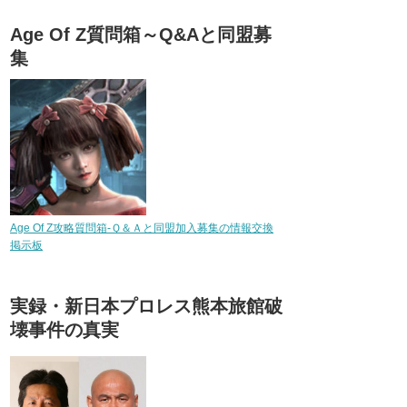
Age Of Z質問箱～Q&Aと同盟募
集
Age Of Z攻略質問箱-Ｑ＆Ａと同盟加入募集の情報交換
掲示板
実録・新日本プロレス熊本旅館破
壊事件の真実