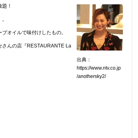
放題！
』。
ーブオイルで味付けしたもの。
の店『RESTAURANTE La
出典：
https://www.ntv.co.jp
/anothersky2/