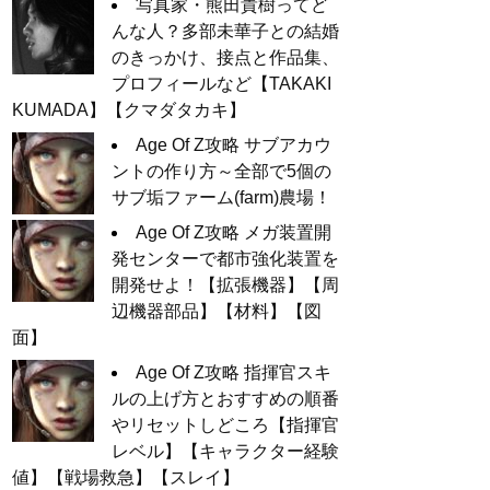
写真家・熊田貴樹ってど
んな人？多部未華子との結婚
のきっかけ、接点と作品集、
プロフィールなど【TAKAKI
KUMADA】【クマダタカキ】
Age Of Z攻略 サブアカウ
ントの作り方～全部で5個の
サブ垢ファーム(farm)農場！
Age Of Z攻略 メガ装置開
発センターで都市強化装置を
開発せよ！【拡張機器】【周
辺機器部品】【材料】【図
面】
Age Of Z攻略 指揮官スキ
ルの上げ方とおすすめの順番
やリセットしどころ【指揮官
レベル】【キャラクター経験
値】【戦場救急】【スレイ】