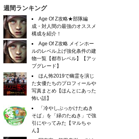
週間ランキング
Age Of Z攻略★部隊編
成・対人間の最強のオススメ
構成を紹介！
Age Of Z攻略 メインホー
ルのレベル上げ強化条件の建
物一覧【都市レベル】【アッ
プグレード】
ほん怖2019で幽霊を演じ
た女優たちのプロフィールや
写真まとめ【ほんとにあった
怖い話】
「冷やしぶっかけたぬき
そば」を「緑のたぬき」で強
引にやってみた【マルちゃ
ん】