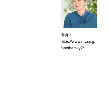
。
出典：
https://www.ntv.co.jp
/anothersky2/