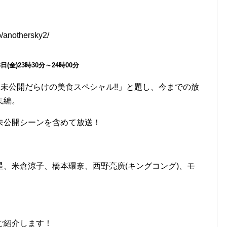
/anothersky2/
(金)23時30分～24時00分
「未公開だらけの美食スペシャル!!」と題し、今までの放
集編。
未公開シーンを含めて放送！
、米倉涼子、橋本環奈、西野亮廣(キングコング)、モ
ご紹介します！