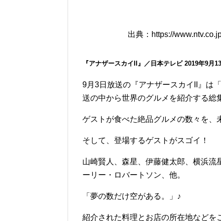
出典：https://www.ntv.co.jp
『アナザースカイII』／日本テレビ 2019年9月13日
9月3日放送の『アナザースカイII』は
送の中から世界のグルメを紹介する総
ゲストが食べた絶品グルメの数々を、
そして、登場するゲストがスゴイ！
山崎賢人、森星、伊藤健太郎、横浜流星
ーリー・ロバートソン、他。
「夢の数だけ空がある。」♪
紹介された料理とお店の所在地などを