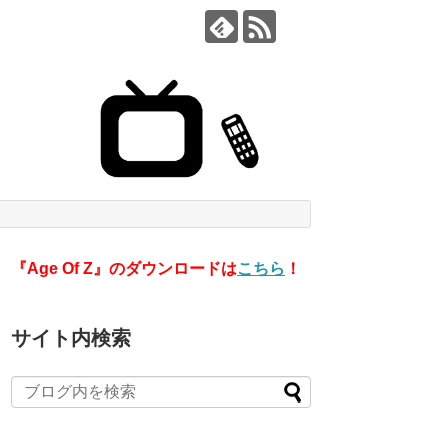
『Age Of Z』のダウンロードは
こちら
！
サイト内検索