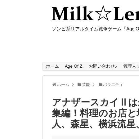
ゾンビ系リアルタイム戦争ゲーム『Age O
ホーム
Age Of Z
お問い合わせ♪
管理人
ホーム
芸能
バラエティ
アナザースカイⅡは
集編！料理のお店と
人、森星、横浜流星