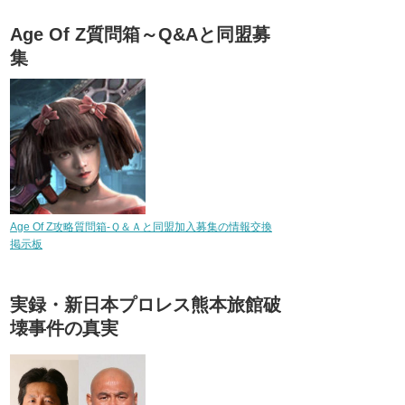
Age Of Z質問箱～Q&Aと同盟募
集
Age Of Z攻略質問箱-Ｑ＆Ａと同盟加入募集の情報交換
掲示板
実録・新日本プロレス熊本旅館破
壊事件の真実