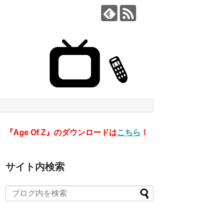
『Age Of Z』のダウンロードは
こちら
！
サイト内検索