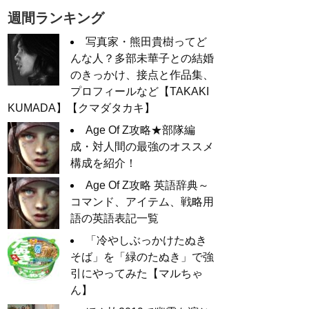
週間ランキング
写真家・熊田貴樹ってど
んな人？多部未華子との結婚
のきっかけ、接点と作品集、
プロフィールなど【TAKAKI
KUMADA】【クマダタカキ】
Age Of Z攻略★部隊編
成・対人間の最強のオススメ
構成を紹介！
Age Of Z攻略 英語辞典～
コマンド、アイテム、戦略用
語の英語表記一覧
「冷やしぶっかけたぬき
そば」を「緑のたぬき」で強
引にやってみた【マルちゃ
ん】