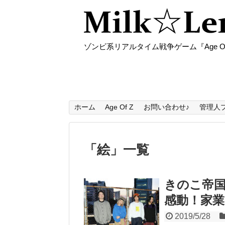
ゾンビ系リアルタイム戦争ゲーム『Age O
ホーム
Age Of Z
お問い合わせ♪
管理人
「
絵
」
一覧
きのこ帝国
感動！家
2019/5/28