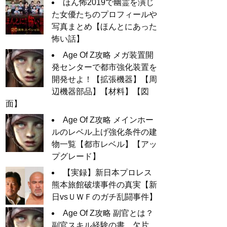
ほん怖2019で幽霊を演じ
た女優たちのプロフィールや
写真まとめ【ほんとにあった
怖い話】
Age Of Z攻略 メガ装置開
発センターで都市強化装置を
開発せよ！【拡張機器】【周
辺機器部品】【材料】【図
面】
Age Of Z攻略 メインホー
ルのレベル上げ強化条件の建
物一覧【都市レベル】【アッ
プグレード】
【実録】新日本プロレス
熊本旅館破壊事件の真実【新
日vsＵＷＦのガチ乱闘事件】
Age Of Z攻略 副官とは？
副官スキル経験の書、欠片、