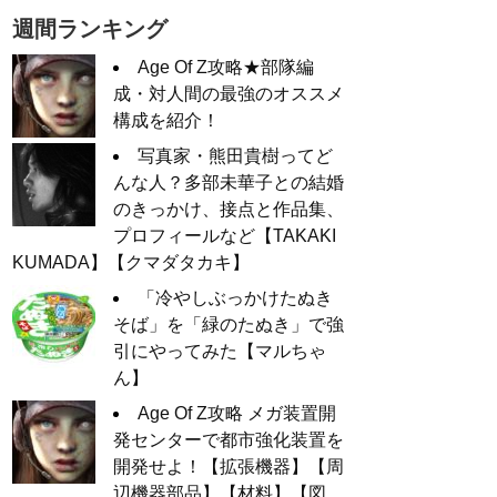
週間ランキング
Age Of Z攻略★部隊編
成・対人間の最強のオススメ
構成を紹介！
写真家・熊田貴樹ってど
んな人？多部未華子との結婚
のきっかけ、接点と作品集、
プロフィールなど【TAKAKI
KUMADA】【クマダタカキ】
「冷やしぶっかけたぬき
そば」を「緑のたぬき」で強
引にやってみた【マルちゃ
ん】
Age Of Z攻略 メガ装置開
発センターで都市強化装置を
開発せよ！【拡張機器】【周
辺機器部品】【材料】【図