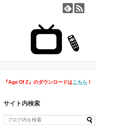
『Age Of Z』のダウンロードは
こちら
！
サイト内検索