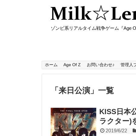
ゾンビ系リアルタイム戦争ゲーム『Age O
ホーム
Age Of Z
お問い合わせ♪
管理人
「
来日公演
」
一覧
KISS日
ラクター)
2019/6/22