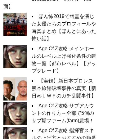
面】
ほん怖2019で幽霊を演じ
た女優たちのプロフィールや
写真まとめ【ほんとにあった
怖い話】
Age Of Z攻略 メインホー
ルのレベル上げ強化条件の建
物一覧【都市レベル】【アッ
プグレード】
【実録】新日本プロレス
熊本旅館破壊事件の真実【新
日vsＵＷＦのガチ乱闘事件】
Age Of Z攻略 サブアカウ
ントの作り方～全部で5個の
サブ垢ファーム(farm)農場！
Age Of Z攻略 指揮官スキ
ルの上げ方とおすすめの順番