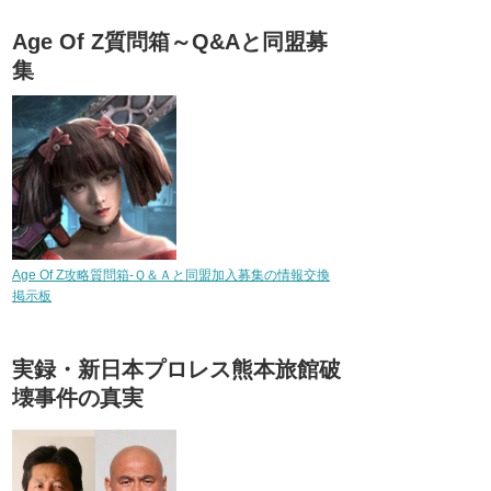
Age Of Z質問箱～Q&Aと同盟募
集
Age Of Z攻略質問箱-Ｑ＆Ａと同盟加入募集の情報交換
掲示板
実録・新日本プロレス熊本旅館破
壊事件の真実