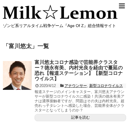
ゾンビ系リアルタイム戦争ゲーム『Age Of Z』総合情報サイト
「
富川悠太
」
一覧
富川悠太コロナ感染で芸能界クラスタ
ー？徳永有美、内村光良を経由で蔓延の
恐れ【報道ステーション】【新型コロナ
ウイルス】
2020/4/12
アナウンサー
,
新型コロナウイルス
報道ステージのメインキャスター、富川悠太アナウン
サーが新型コロナウイルスに感染！共演の徳永有美ア
ナは濃厚接触者ですが、問題はその夫は内村光良。超
売れっ子タレントへ感染した場合、芸能界全体がクラ
スターとなってしまうのか？
記事を読む