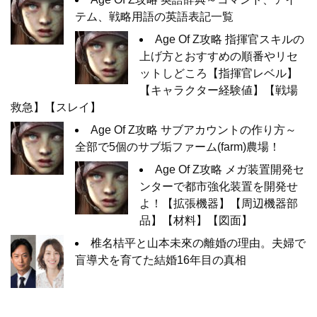
テム、戦略用語の英語表記一覧
Age Of Z攻略 指揮官スキルの
上げ方とおすすめの順番やリセ
ットしどころ【指揮官レベル】
【キャラクター経験値】【戦場
救急】【スレイ】
Age Of Z攻略 サブアカウントの作り方～
全部で5個のサブ垢ファーム(farm)農場！
Age Of Z攻略 メガ装置開発セ
ンターで都市強化装置を開発せ
よ！【拡張機器】【周辺機器部
品】【材料】【図面】
椎名桔平と山本未來の離婚の理由。夫婦で
盲導犬を育てた結婚16年目の真相