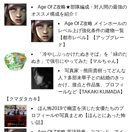
Age Of Z攻略★部隊編成・対人間の最強の
オススメ構成を紹介！
Age Of Z攻略 メインホールの
レベル上げ強化条件の建物一覧
【都市レベル】【アップグレー
ド】
「冷やしぶっかけたぬきそば」を「緑のた
ぬき」で強引にやってみた【マルちゃん】
写真家・熊田貴樹ってどんな
人？多部未華子との結婚のきっ
かけ、接点と作品集、プロフィ
ールなど【TAKAKI KUMADA】
【クマダタカキ】
ほん怖2019で幽霊を演じた女優たちのプ
ロフィールや写真まとめ【ほんとにあった怖
い話】
Age Of Z攻略 英語辞典～コマンド、アイ