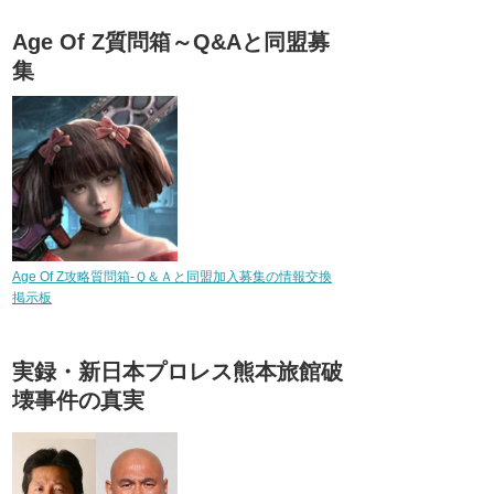
Age Of Z質問箱～Q&Aと同盟募
集
Age Of Z攻略質問箱-Ｑ＆Ａと同盟加入募集の情報交換
掲示板
実録・新日本プロレス熊本旅館破
壊事件の真実