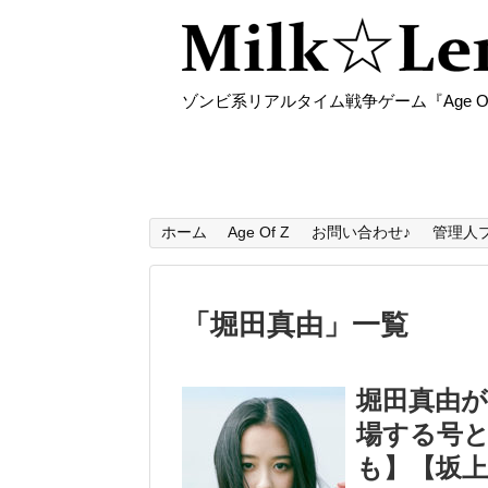
ゾンビ系リアルタイム戦争ゲーム『Age O
ホーム
Age Of Z
お問い合わせ♪
管理人
「
堀田真由
」
一覧
堀田真由が
場する号
も】【坂