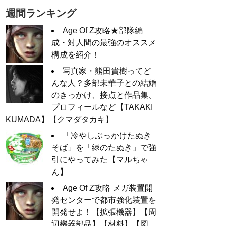
週間ランキング
Age Of Z攻略★部隊編
成・対人間の最強のオススメ
構成を紹介！
写真家・熊田貴樹ってど
んな人？多部未華子との結婚
のきっかけ、接点と作品集、
プロフィールなど【TAKAKI
KUMADA】【クマダタカキ】
「冷やしぶっかけたぬき
そば」を「緑のたぬき」で強
引にやってみた【マルちゃ
ん】
Age Of Z攻略 メガ装置開
発センターで都市強化装置を
開発せよ！【拡張機器】【周
辺機器部品】【材料】【図