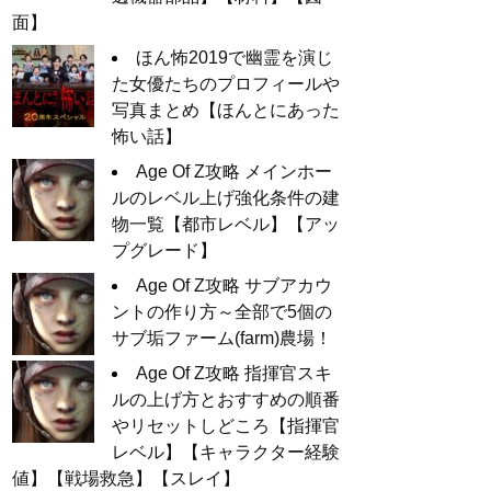
面】
ほん怖2019で幽霊を演じ
た女優たちのプロフィールや
写真まとめ【ほんとにあった
怖い話】
Age Of Z攻略 メインホー
ルのレベル上げ強化条件の建
物一覧【都市レベル】【アッ
プグレード】
Age Of Z攻略 サブアカウ
ントの作り方～全部で5個の
サブ垢ファーム(farm)農場！
Age Of Z攻略 指揮官スキ
ルの上げ方とおすすめの順番
やリセットしどころ【指揮官
レベル】【キャラクター経験
値】【戦場救急】【スレイ】