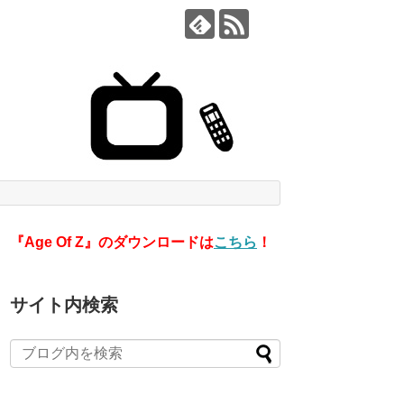
『Age Of Z』のダウンロードは
こちら
！
サイト内検索